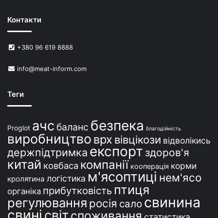
н
Контакти
е
й
в
+380 96 619 8888
У
к
info@meat-inform.com
р
а
ї
Теги
н
і
безпека
ачс
баланс
Proglot
благодійність
виробництво
врх
вівцікози
відволікись
експорт
держпідтримка
здоров'я
китай
компанії
ковбаса
корми
кооперація
м'ясоптиці
нем'ясо
логістика
кролятина
птиця
прибутковість
органіка
свинина
регулювання
росія
сало
свині
світ
споживання
статистика