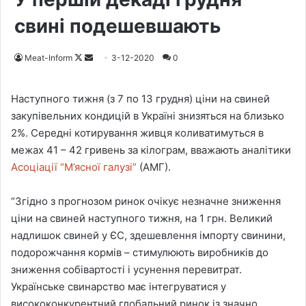
свині подешевшають
Meat-Inform
F
S
3-12-2020
0
o
e
l
n
Наступного тижня (з 7 по 13 грудня) ціни на свиней
l
d
закупівельних кондицій в Україні знизяться на близько
o
a
2%. Середні котирування живця коливатимуться в
w
n
межах 41 – 42 гривень за кілограм, вважають аналітики
o
e
Асоціації “М’ясної галузі”
(АМГ).
n
m
X
a
“Згідно з прогнозом ринок очікує незначне зниження
i
ціни на свиней наступного тижня, на 1 грн. Великий
l
надлишок свиней у ЄС, здешевлення імпорту свинини,
подорожчання кормів – стимулюють виробників до
зниження собівартості і усунення перевитрат.
Українське свинарство має інтегруватися у
висококонкурентний глобальний ринок із значно