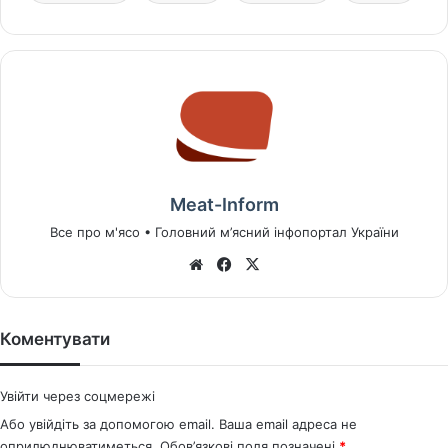
Meat-Inform
Все про м'ясо • Головний м’ясний інфопортал України
We
Fa
X
bsi
ce
te
bo
ok
Коментувати
Увійти через соцмережі
Або увійдіть за допомогою email. Ваша email адреса не
оприлюднюватиметься.
Обов’язкові поля позначені
*