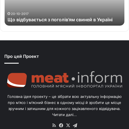
у
в
а
20-10-2017
Що відбувається з поголів’ям свиней в Україні
є
т
ь
с
я
з
Про цей Проект
п
о
г
о
л
і
в
Головна ідея проекту – це зібрати всю актуальну інформацію
’
про м’ясо і м’ясний бізнес в одному місці й зробити це місце
я
зручним і затишним для кожного зацікавленого відвідувача.
м
Читати далі...
с
в
RSS
Facebook
X
Telegram
и