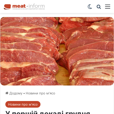
Switch ski
Шукат
М
Додому
•
Новини про м'ясо
Новини про м'ясо
У першій декаді грудня