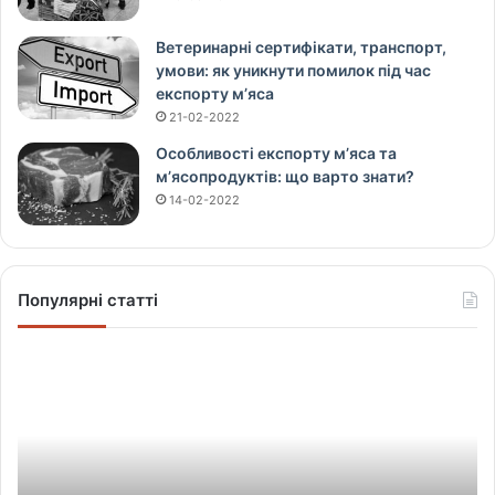
Ветеринарні сертифікати, транспорт,
умови: як уникнути помилок під час
експорту м’яса
21-02-2022
Особливості експорту м’яса та
м’ясопродуктів: що варто знати?
14-02-2022
Популярні статті
Щ
о
в
і
д
б