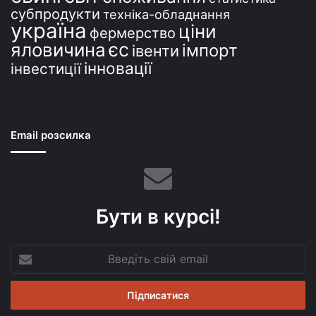
субпродукти
техніка-обладнання
україна
ціни
фермерство
єс
яловичина
імпорт
івенти
інновації
інвестиції
Email розсилка
Бути в курсі!
Введіть
свій
email