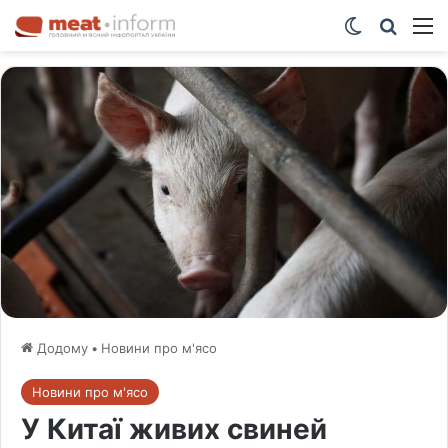
Switch ski
Шукат
М
Додому
•
Новини про м'ясо
Новини про м'ясо
У Китаї живих свиней