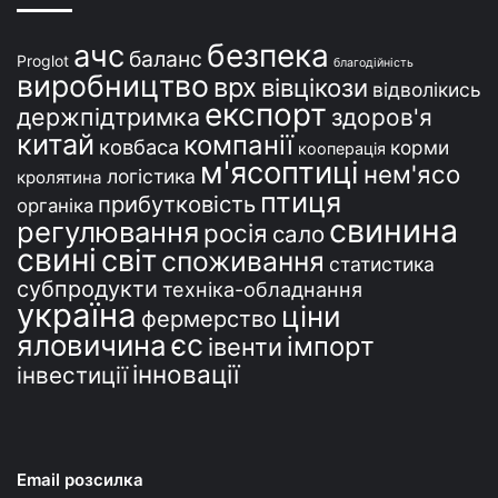
н
і
безпека
ачс
баланс
Proglot
благодійність
виробництво
врх
вівцікози
відволікись
експорт
держпідтримка
здоров'я
китай
компанії
ковбаса
корми
кооперація
м'ясоптиці
нем'ясо
логістика
кролятина
птиця
прибутковість
органіка
свинина
регулювання
росія
сало
свині
світ
споживання
статистика
субпродукти
техніка-обладнання
україна
ціни
фермерство
єс
яловичина
імпорт
івенти
інновації
інвестиції
Email розсилка