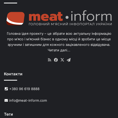
о
г
о
л
і
в
Головна ідея проекту – це зібрати всю актуальну інформацію
’
про м’ясо і м’ясний бізнес в одному місці й зробити це місце
я
зручним і затишним для кожного зацікавленого відвідувача.
м
Читати далі...
с
в
RSS
Facebook
X
Telegram
и
н
Контакти
е
й
в
+380 96 619 8888
У
к
info@meat-inform.com
р
а
ї
Теги