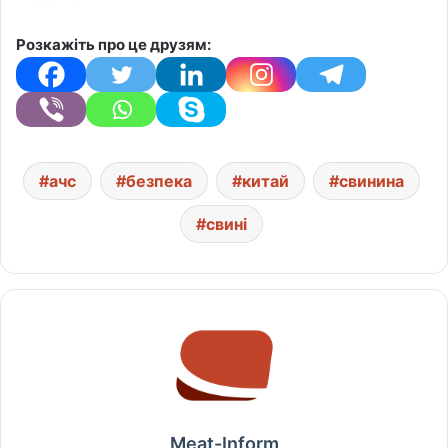
Розкажіть про це друзям:
ачс
безпека
китай
свинина
свині
Meat-Inform