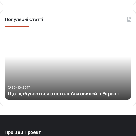
Популярні статті
Щ
о
в
і
д
б
у
в
а
20-10-2017
Що відбувається з поголів’ям свиней в Україні
є
т
ь
с
я
з
Про цей Проект
п