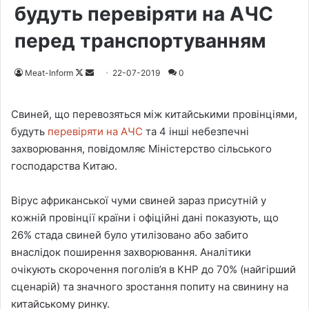
будуть перевіряти на АЧС
перед транспортуванням
Meat-Inform
F
S
22-07-2019
0
o
e
l
n
Свиней, що перевозяться між китайськими провінціями,
l
d
будуть
перевіряти на АЧС
та 4 інші небезпечні
o
a
захворювання, повідомляє Міністерство сільського
w
n
господарства Китаю.
o
e
n
m
Вірус африканської чуми свиней зараз присутній у
X
a
кожній провінції країни і офіційні дані показують, що
i
26% стада свиней було утилізовано або забито
l
внаслідок поширення захворювання. Аналітики
очікують скорочення поголів’я в КНР до 70% (найгірший
сценарій) та значного зростання попиту на свинину на
китайському ринку.