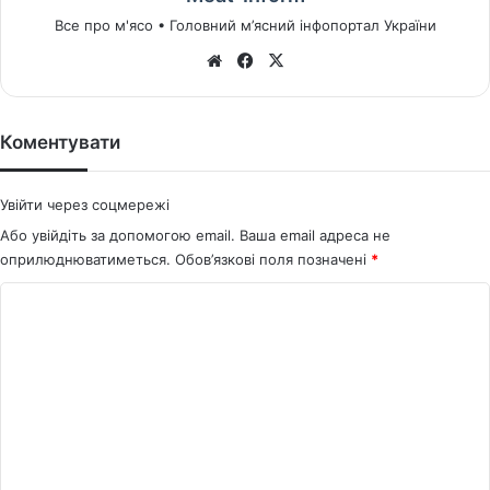
Все про м'ясо • Головний м’ясний інфопортал України
We
Fa
X
bsi
ce
te
bo
ok
Коментувати
Увійти через соцмережі
Або увійдіть за допомогою email. Ваша email адреса не
оприлюднюватиметься.
Обов’язкові поля позначені
*
К
о
м
е
н
т