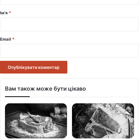
а
р
Ім’я
*
*
Email
*
Вам також може бути цікаво