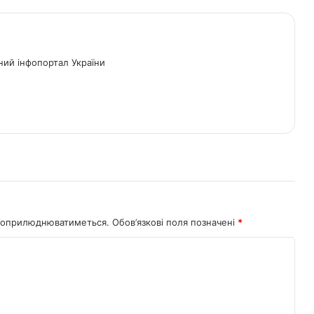
ний інфопортал України
не оприлюднюватиметься.
Обов’язкові поля позначені
*