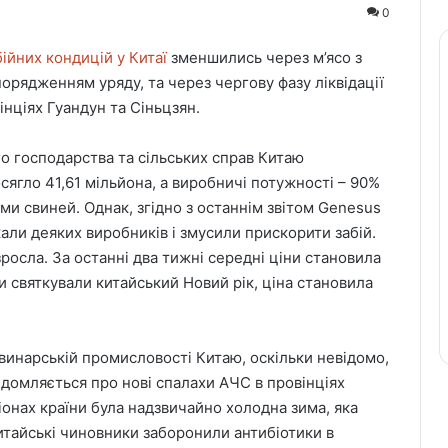
0
бійних кондицій у Китаї
зменшились через м’ясо з
порядженням уряду, та через чергову фазу ліквідації
інціях Гуандун та Сіньцзян.
го господарства та сільських справ Китаю
осягло 41,61 мільйона, а виробничі потужності – 90%
ми свиней. Однак, згідно з останнім звітом Genesus
якали деяких виробників і змусили прискорити забій.
росла. За останні два тижні середні ціни становила
и святкували китайський Новий рік, ціна становила
винарській промисловості Китаю, оскільки невідомо,
домляється про нові спалахи АЧС в провінціях
гіонах країни була надзвичайно холодна зима, яка
итайські чиновники заборонили антибіотики в