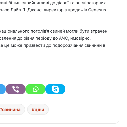
вині більш сприйнятливі до діареї та респіраторних
яснює Лайл Л. Джонс, директор з продажів Genesus
аціонального поголів’я свиней могли бути втрачені
новлення до рівня періоду до АЧС, ймовірно,
Все це може призвести до подорожчання свинини в
свинина
ціни