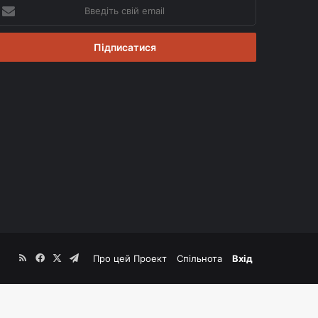
ведіть
вій
mail
RSS
Facebook
X
Telegram
Про цей Проект
Спільнота
Вхід