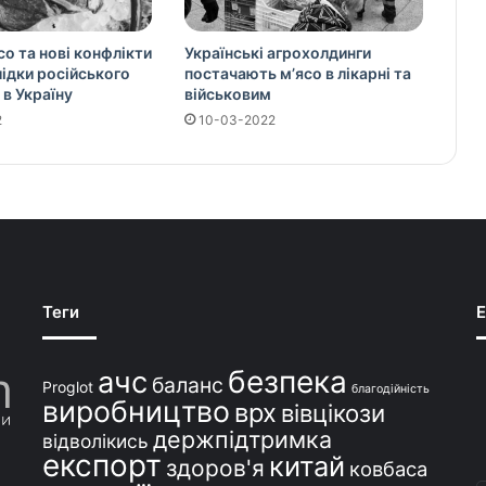
со та нові конфлікти
Українські агрохолдинги
слідки російського
постачають м’ясо в лікарні та
 в Україну
військовим
2
10-03-2022
Теги
E
безпека
ачс
баланс
Proglot
благодійність
виробництво
врх
вівцікози
держпідтримка
відволікись
експорт
китай
здоров'я
ковбаса