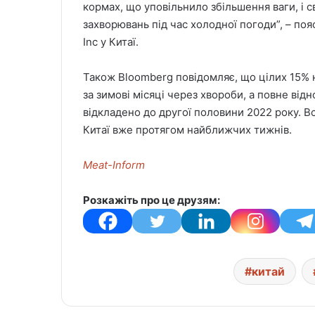
кормах, що уповільнило збільшення ваги, і с
захворювань під час холодної погоди”, – по
Inc у Китаї.
Також Bloomberg повідомляє, що цілих 15% н
за зимові місяці через хвороби, а повне від
відкладено до другої половини 2022 року. 
Китаї вже протягом найближчих тижнів.
Meat-Inform
Розкажіть про це друзям:
китай