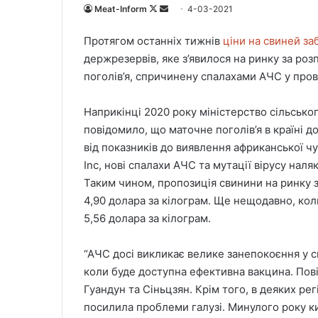
Meat-Inform
F
S
4-03-2021
o
e
Протягом останніх тижнів
ціни на свиней за
l
n
держрезервів, яке з’явилося на ринку за роз
l
d
поголів’я, спричинену спалахами АЧС у пров
o
a
w
n
Наприкінці 2020 року міністерство сільсько
o
e
повідомило, що маточне поголів’я в країні д
n
m
X
a
від показників до виявлення африканської чу
i
Inc, нові спалахи АЧС та мутації вірусу нал
l
Таким чином, пропозиція свинини на ринку з
4,90 долара за кілограм. Ще нещодавно, кол
5,56 долара за кілограм.
“АЧС досі викликає велике занепокоєння у с
коли буде доступна ефективна вакцина. Пові
Гуандун та Сіньцзян. Крім того, в деяких ре
посилила проблеми галузі. Минулого року к