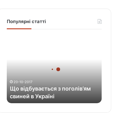
Популярні статті
Щ
о
в
і
д
б
у
20-10-2017
в
Що відбувається з поголів’ям
а
свиней в Україні
є
т
ь
с
я
з
п