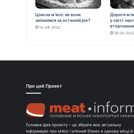
Ціни на м’ясо: як вони
Дороге м’я
змінилися за останній рік?
у світі: на
вторгнення
10-08-2022
19-05-202
Про цей Проект
Головна ідея проекту – це зібрати всю актуальну
інформацію про м’ясо і м’ясний бізнес в одному місці й