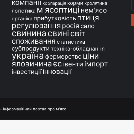
компанії
В
корми
кролятина
кооперація
м'ясоптиці
с
нем'ясо
логістика
e
птиця
прибутковість
органіка
регулювання
росія
сало
свинина
свині
світ
споживання
статистика
субпродукти
техніка-обладнання
україна
ціни
фермерство
єс
яловичина
імпорт
івенти
інновації
інвестиції
 - Інформаційний портал про м'ясо