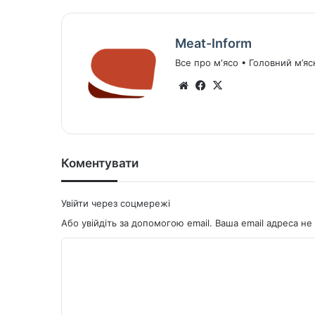
Meat-Inform
Все про м'ясо • Головний м’яс
We
Fa
X
bsi
ce
te
bo
ok
Коментувати
Увійти через соцмережі
Або увійдіть за допомогою email. Ваша email адреса 
К
о
м
е