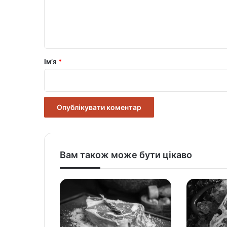
н
т
а
р
Ім’я
*
*
Вам також може бути цікаво