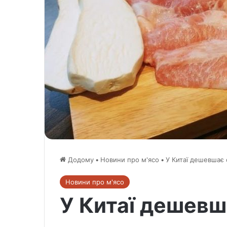
Додому
•
Новини про м'ясо
•
У Китаї дешевшає
Новини про м'ясо
У Китаї дешевш