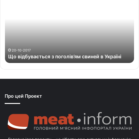
о
в
і
д
б
у
в
а
20-10-2017
Що відбувається з поголів’ям свиней в Україні
є
т
ь
с
я
з
Про цей Проект
п
о
г
о
л
і
в