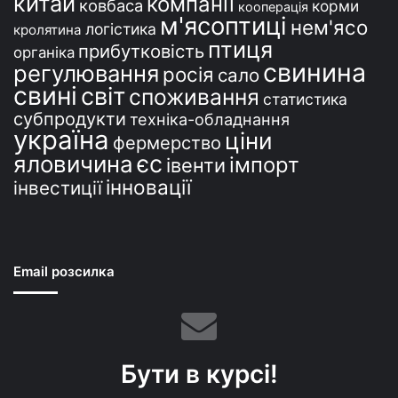
китай
компанії
ковбаса
корми
кооперація
м'ясоптиці
нем'ясо
логістика
кролятина
птиця
прибутковість
органіка
свинина
регулювання
росія
сало
свині
світ
споживання
статистика
субпродукти
техніка-обладнання
україна
ціни
фермерство
єс
яловичина
імпорт
івенти
інновації
інвестиції
Email розсилка
Бути в курсі!