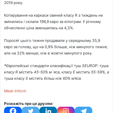
2019 року.
Котирування на каркаси свиней класу R з тиждень не
змінились і склали 196,9 євро за кілограм. У річному
обчисленні ціна зменшилась на 4,3%.
Поросят цього тижня продавали у середньому 35,9
євро за голову, що на 0,9% більше, ніж минулого тижня,
але на 32% менше, ніж в жовтні минулого року.
*
Європейські стандарти класифікації туш SEUROP: туша
класу R містить 45-50% м`яса, класу Е містить 55-59%, а
туша класу S містить більш ніж 60% м’яса.
Meat-Inform
Розкажіть про це друзям: