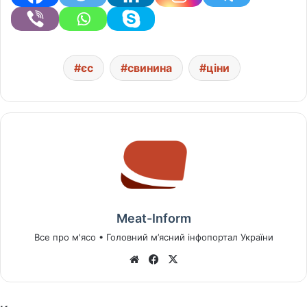
єс
свинина
ціни
Meat-Inform
Все про м'ясо • Головний м’ясний інфопортал України
We
Fa
X
bsi
ce
te
bo