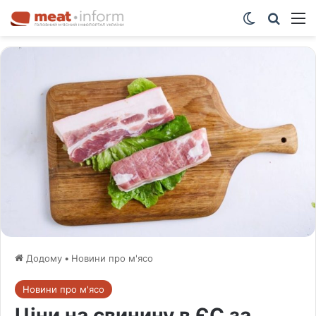
Switch ski
Шукат
М
Додому
•
Новини про м'ясо
Новини про м'ясо
Ціни на свинину в ЄС за