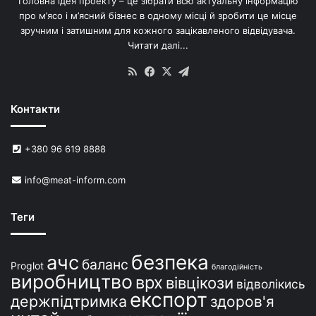
Головна ідея проекту – це зібрати всю актуальну інформацію
’
про м’ясо і м’ясний бізнес в одному місці й зробити це місце
я
зручним і затишним для кожного зацікавленого відвідувача.
м
Читати далі...
с
в
RSS
Facebook
X
Telegram
и
н
Контакти
е
й
в
+380 96 619 8888
У
к
info@meat-inform.com
р
а
ї
Теги
н
і
безпека
ачс
баланс
Proglot
благодійність
виробництво
врх
вівцікози
відволікись
експорт
держпідтримка
здоров'я