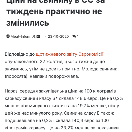
тиждень практично не
змінились
Meat-Inform
F
S
23-10-2020
1
o
e
l
n
Відповідно до
щотижневого звіту Єврокомісії,
l
d
опублікованого 22 жовтня, цього тижня дещо
o
a
знизились, утім не досить помітно. Молода свинина
w
n
(поросята), навпаки подорожчала.
o
e
n
m
Наразі середня закупівельна ціна на 100 кілограмів
X
a
каркасу свиней класу S
*
склала 148,6 євро. Це на 0,2%
i
менше ніж минулого тижня та на 19,7% менше, ніж у
l
цей же час минулого року. Свинина класу E також
подешевшала на 0,2% і склала 140,4 євро за 100
кілограмів каркасу. Це на 23,2% менше за показники