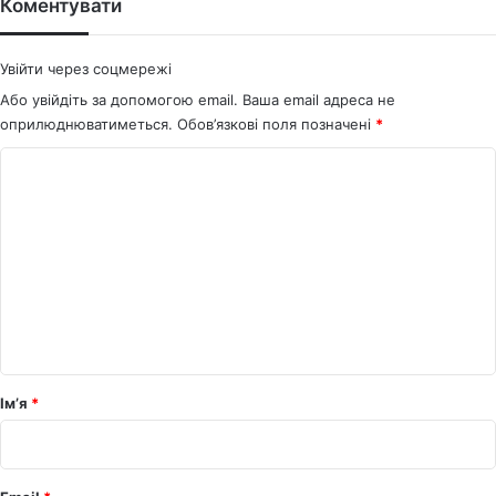
ok
Коментувати
Увійти через соцмережі
Або увійдіть за допомогою email. Ваша email адреса не
оприлюднюватиметься.
Обов’язкові поля позначені
*
К
о
м
е
н
т
а
р
Ім’я
*
*