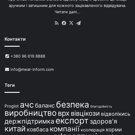
я
зручним і затишним для кожного зацікавленого відвідувача.
м
Читати далі...
с
в
RSS
Facebook
X
Telegram
и
н
Контакти
е
й
в
+380 96 619 8888
У
к
info@meat-inform.com
р
а
ї
Теги
н
і
безпека
ачс
баланс
Proglot
благодійність
виробництво
врх
вівцікози
відволікись
експорт
держпідтримка
здоров'я
китай
компанії
ковбаса
корми
кооперація