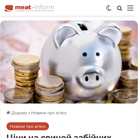
Switch ski
Шукат
М
Додому
•
Новини про м'ясо
Новини про м'ясо
Ціни на свиней забійних