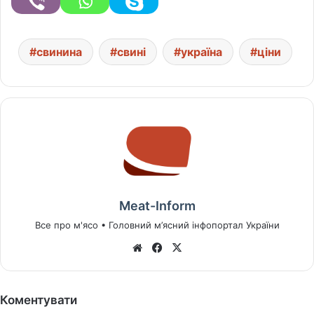
свинина
свині
україна
ціни
Meat-Inform
Все про м'ясо • Головний м’ясний інфопортал України
We
Fa
X
bsi
ce
te
bo
ok
Коментувати