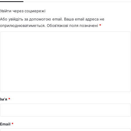
Увійти через соцмережі
Або увійдіть за допомогою email. Ваша email адреса не
оприлюднюватиметься.
Обов’язкові поля позначені
*
К
о
м
е
н
т
а
р
Ім’я
*
*
Email
*