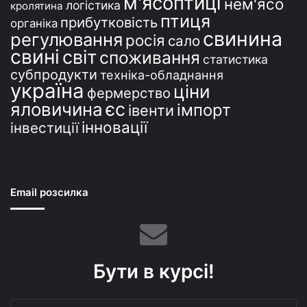
м'ясоптиці
нем'ясо
логістика
кролятина
птиця
прибутковість
органіка
свинина
регулювання
росія
сало
свині
світ
споживання
статистика
субпродукти
техніка-обладнання
україна
ціни
фермерство
єс
яловичина
імпорт
івенти
інновації
інвестиції
Email розсилка
Бути в курсі!
Введіть