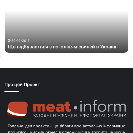
в
і
д
б
у
в
а
20-10-2017
Що відбувається з поголів’ям свиней в Україні
є
т
ь
с
я
з
Про цей Проект
п
о
г
о
л
і
в
Головна ідея проекту – це зібрати всю актуальну інформацію
’
про м’ясо і м’ясний бізнес в одному місці й зробити це місце