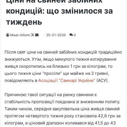
кондицій: що змінилося за
тиждень
Meat-Inform
F
S
25-01-2020
0
o
e
l
n
Після свят ціни на свиней забійних кондицій традиційно
l
d
знижуються. Утім, якщо минулого тижня котирування
o
a
живця скоротились на близько 1 грн за кілограм, то
w
n
цього тижня ціни “просіли” ще майже на 2 гривні,
o
e
повідомляють в
Асоціації “Свинарі України”
(АСУ).
n
m
X
a
Причиною такої ситуації на ринку свинини є
i
стабільність пропозиції поєднана зі зниженням попиту.
l
Таким чином, середня закупівельна ціна живця свиней
протягом четвертого тижня року становила 42,6 грн за
кілограм, а ціновий діапазон коливався від 41,5 до 43