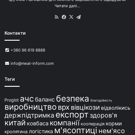
м
Читати далі...
с
в
RSS
Facebook
X
Telegram
и
н
Контакти
е
й
в
+380 96 619 8888
У
к
info@meat-inform.com
р
а
ї
Теги
н
і
безпека
ачс
баланс
Proglot
благодійність
виробництво
врх
вівцікози
відволікись
експорт
держпідтримка
здоров'я
китай
компанії
ковбаса
корми
кооперація
м'ясоптиці
нем'ясо
логістика
кролятина