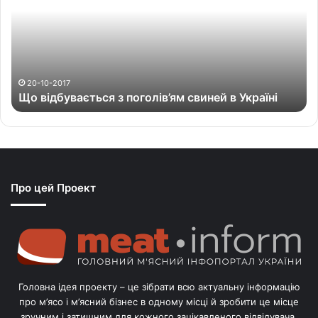
і
д
б
у
в
а
20-10-2017
Що відбувається з поголів’ям свиней в Україні
є
т
ь
с
я
з
Про цей Проект
п
о
г
о
л
і
в
Головна ідея проекту – це зібрати всю актуальну інформацію
’
про м’ясо і м’ясний бізнес в одному місці й зробити це місце
я
зручним і затишним для кожного зацікавленого відвідувача.