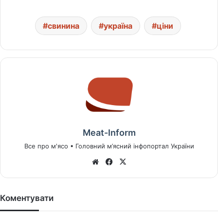
свинина
україна
ціни
Meat-Inform
Все про м'ясо • Головний м’ясний інфопортал України
We
Fa
X
bsi
ce
te
bo
ok
Коментувати