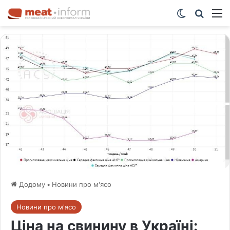
Switch ski
Шукат
М
Додому
•
Новини про м'ясо
Новини про м'ясо
Ціна на свинину в Україні: