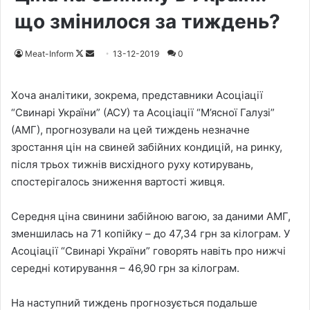
що змінилося за тиждень?
Meat-Inform
F
S
13-12-2019
0
o
e
l
n
Хоча аналітики, зокрема, представники Асоціації
l
d
“Свинарі України” (АСУ) та Асоціації “М’ясної Галузі”
o
a
(АМГ), прогнозували на цей тиждень незначне
w
n
зростання цін на свиней забійних кондицій, на ринку,
o
e
після трьох тижнів висхідного руху котирувань,
n
m
спостерігалось зниження вартості живця.
X
a
i
Середня ціна свинини забійною вагою, за даними АМГ,
l
зменшилась на 71 копійку – до 47,34 грн за кілограм. У
Асоціації “Свинарі України” говорять навіть про нижчі
середні котирування – 46,90 грн за кілограм.
На наступний тиждень прогнозується подальше