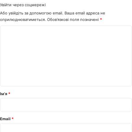
Увійти через соцмережі
Або увійдіть за допомогою email. Ваша email адреса не
оприлюднюватиметься.
Обов’язкові поля позначені
*
К
о
м
е
н
т
а
р
Ім’я
*
*
Email
*