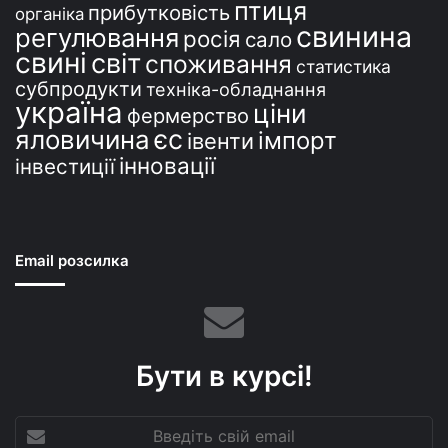
птиця
прибутковість
органіка
свинина
регулювання
росія
сало
свині
світ
споживання
статистика
субпродукти
техніка-обладнання
україна
ціни
фермерство
єс
яловичина
імпорт
івенти
інновації
інвестиції
Email розсилка
Бути в курсі!
Введіть
свій