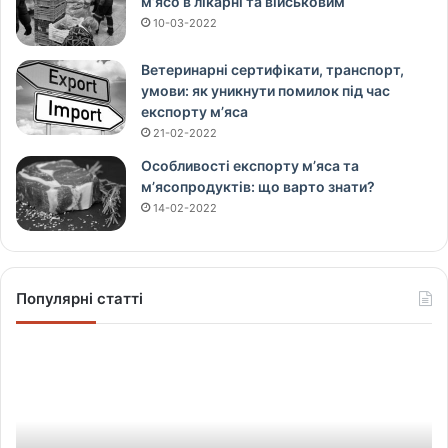
м’ясо в лікарні та військовим
10-03-2022
Ветеринарні сертифікати, транспорт,
умови: як уникнути помилок під час
експорту м’яса
21-02-2022
Особливості експорту м’яса та
м’ясопродуктів: що варто знати?
14-02-2022
Популярні статті
Щ
о
в
і
д