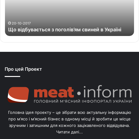
б
у
в
а
20-10-2017
Що відбувається з поголів’ям свиней в Україні
є
т
ь
с
я
з
Про цей Проект
п
о
г
о
л
і
в
Головна ідея проекту – це зібрати всю актуальну інформацію
’
про м’ясо і м’ясний бізнес в одному місці й зробити це місце
я
зручним і затишним для кожного зацікавленого відвідувача.
м
Читати далі...
с