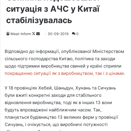
ситуація з АЧС у Китаї
стабілізувалась
Meat-Inform
F
S
30-09-2019
0
o
e
l
n
Відповідно до інформації, опублікованої Міністерством
l
d
сільського господарства Китаю, політика та заходи
o
a
щодо підтримки виробництва свиней у країні сприяли
w
n
покращенню ситуації як з виробництвом, так і з цінами
.
o
e
n
m
У 18 провінціях Хебей, Шаньдун, Хунань та Сичуань
X
a
були вжиті конкретні заходи для стабільного
i
відновлення виробництва, тоді як в інших 13 вони
l
будуть впроваджені найближчим часом. Так,
планується будівництво 13 великих ферм у провінції
Сичуань, і очікується, що виробничі потужності