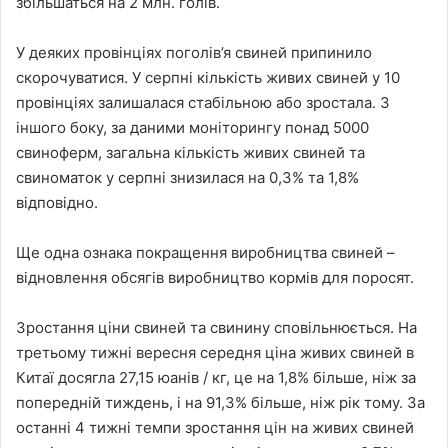
збільшаться на 2 млн. голів.
У деяких провінціях поголів’я свиней припинило
скорочуватися. У серпні кількість живих свиней у 10
провінціях залишалася стабільною або зростала. З
іншого боку, за даними моніторингу понад 5000
свиноферм, загальна кількість живих свиней та
свиноматок у серпні знизилася на 0,3% та 1,8%
відповідно.
Ще одна ознака покращення виробництва свиней –
відновлення обсягів виробництво кормів для поросят.
Зростання ціни свиней та свинину сповільнюється. На
третьому тижні вересня середня ціна живих свиней в
Китаї досягла 27,15 юанів / кг, це на 1,8% більше, ніж за
попередній тиждень, і на 91,3% більше, ніж рік тому. За
останні 4 тижні темпи зростання цін на живих свиней