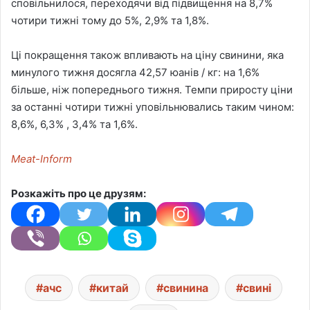
сповільнилося, переходячи від підвищення на 8,7%
чотири тижні тому до 5%, 2,9% та 1,8%.
Ці покращення також впливають на ціну свинини, яка
минулого тижня досягла 42,57 юанів / кг: на 1,6%
більше, ніж попереднього тижня. Темпи приросту ціни
за останні чотири тижні уповільнювались таким чином:
8,6%, 6,3% , 3,4% та 1,6%.
Meat-Inform
Розкажіть про це друзям:
ачс
китай
свинина
свині