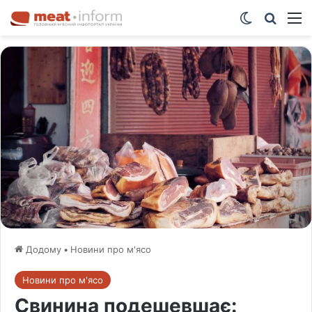
Switch ski
Шукат
М
Додому
•
Новини про м'ясо
Новини про м'ясо
Свинина подешевшає: