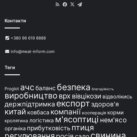
в
RSS
Facebook
X
Telegram
и
н
Контакти
е
й
в
+380 96 619 8888
У
к
info@meat-inform.com
р
а
ї
Теги
н
і
безпека
ачс
баланс
Proglot
благодійність
виробництво
врх
вівцікози
відволікись
експорт
держпідтримка
здоров'я
китай
компанії
ковбаса
корми
кооперація
м'ясоптиці
нем'ясо
логістика
кролятина
птиця
прибутковість
органіка
свинина
регулювання
росія
сало