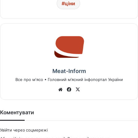
ціни
Meat-Inform
Все про м'ясо • Головний м’ясний інфопортал України
We
Fa
X
bsi
ce
te
bo
ok
Коментувати
Увійти через соцмережі