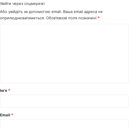
Увійти через соцмережі
Або увійдіть за допомогою email. Ваша email адреса не
оприлюднюватиметься.
Обов’язкові поля позначені
*
К
о
м
е
н
т
а
р
Ім’я
*
*
Email
*