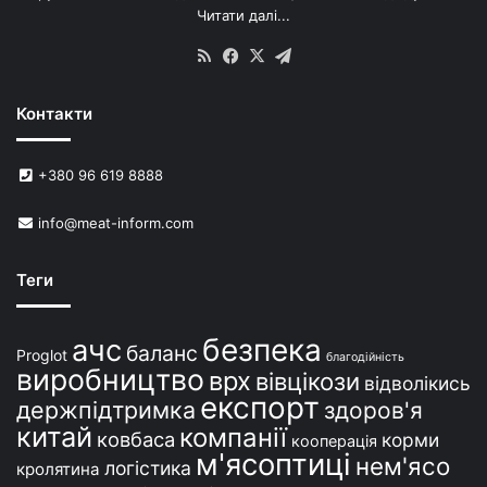
Читати далі...
с
в
RSS
Facebook
X
Telegram
и
н
Контакти
е
й
в
+380 96 619 8888
У
к
info@meat-inform.com
р
а
ї
Теги
н
і
безпека
ачс
баланс
Proglot
благодійність
виробництво
врх
вівцікози
відволікись
експорт
держпідтримка
здоров'я
китай
компанії
ковбаса
корми
кооперація
м'ясоптиці
нем'ясо
логістика
кролятина