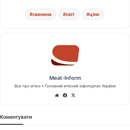
свинина
світ
ціни
Meat-Inform
Все про м'ясо • Головний м’ясний інфопортал України
We
Fa
X
bsi
ce
te
bo
ok
Коментувати