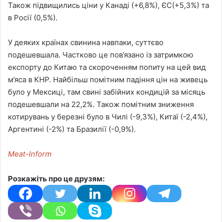
Також підвищились ціни у Канаді (+6,8%), ЄС(+5,3%) та
в Росії (0,5%).
У деяких країнах свинина навпаки, суттєво
подешевшала. Частково це пов’язано із затримкою
експорту до Китаю та скороченням попиту на цей вид
м’яса в КНР. Найбільш помітним падіння цін на живець
було у Мексиці, там свині забійних кондицій за місяць
подешевшали на 22,2%. Також помітним зниження
котирувань у березні було в Чилі (-9,3%), Китаї (-2,4%),
Аргентині (-2%) та Бразилії (-0,9%).
Meat-Inform
Розкажіть про це друзям: