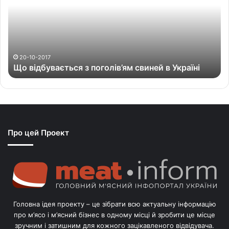
і
д
б
у
в
а
20-10-2017
Що відбувається з поголів’ям свиней в Україні
є
т
ь
с
я
з
Про цей Проект
п
о
г
о
л
і
в
Головна ідея проекту – це зібрати всю актуальну інформацію
’
про м’ясо і м’ясний бізнес в одному місці й зробити це місце
я
зручним і затишним для кожного зацікавленого відвідувача.
м