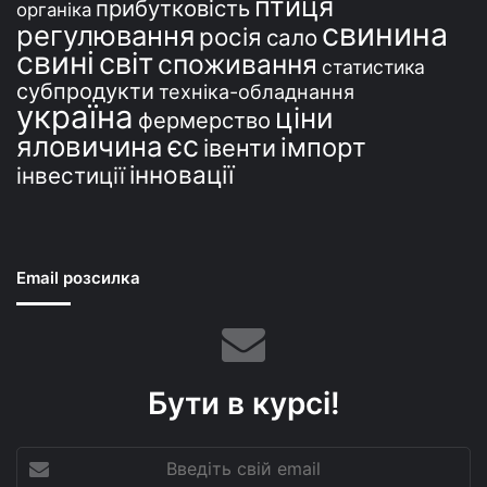
птиця
прибутковість
органіка
свинина
регулювання
росія
сало
свині
світ
споживання
статистика
субпродукти
техніка-обладнання
україна
ціни
фермерство
єс
яловичина
імпорт
івенти
інновації
інвестиції
Email розсилка
Бути в курсі!
Введіть
свій