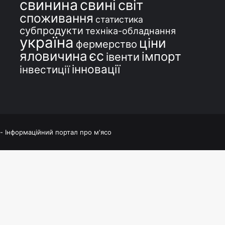
свинина
свині
світ
споживання
статистика
субпродукти
техніка-обладнання
україна
ціни
фермерство
єс
яловичина
імпорт
івенти
інновації
інвестиції
 - Інформаційний портал про м'ясо