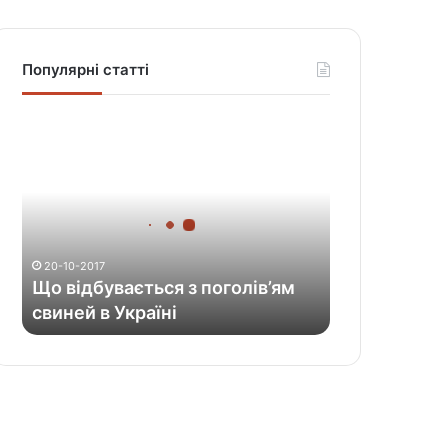
Популярні статті
Щ
о
в
і
д
б
у
20-10-2017
в
Що відбувається з поголів’ям
а
свиней в Україні
є
т
ь
с
я
з
п