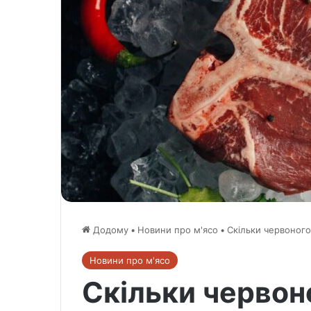
Додому
•
Новини про м'ясо
•
Скільки червоного
Новини про м'ясо
Скільки червон