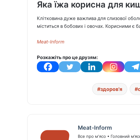
Яка їжа корисна для ки
Клітковина дуже важлива для слизової обол
міститься в бобових і овочах. Корисними є ба
Meat-Inform
Розкажіть про це друзям:
здоров'я
Meat-Inform
Все про м'ясо • Головний м’яс