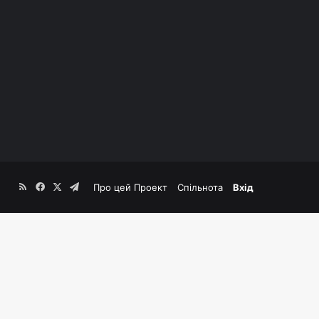
RSS
Facebook
X
Telegram
Про цей Проект
Спільнота
Вхід