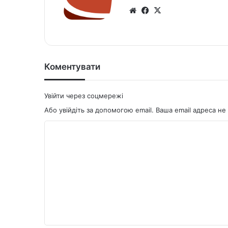
We
Fa
X
bsi
ce
te
bo
ok
Коментувати
Увійти через соцмережі
Або увійдіть за допомогою email. Ваша email адреса 
К
о
м
е
н
т
а