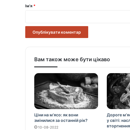
р
Ім’я
*
*
Вам також може бути цікаво
Ціни на м’ясо: як вони
Дороге м’я
змінилися за останній рік?
у світі: на
вторгнення
10-08-2022