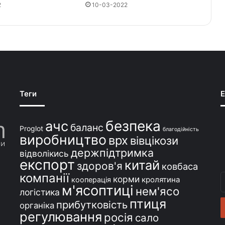
2
10-03-2022
Теги
E
безпека
ачс
баланс
Proglot
благодійність
виробництво
врх
вівцікози
держпідтримка
відволікись
експорт
китай
здоров'я
ковбаса
компанії
В
корми
кролятина
кооперація
м'ясоптиці
с
нем'ясо
логістика
e
птиця
прибутковість
органіка
регулювання
росія
сало