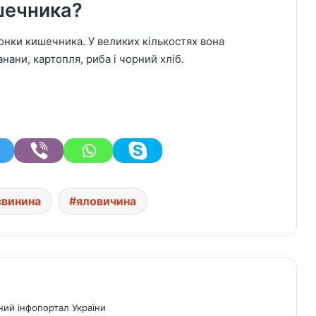
шечника?
онки кишечника. У великих кількостях вона
нани, картопля, риба і чорний хліб.
свинина
яловичина
ний інфопортал України