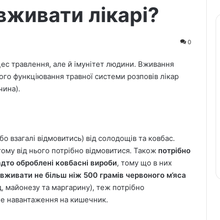
живати лікарі?
0
ес травлення, але й імунітет людини. Вживання
ого функціювання травної системи розповів лікар
чина).
о взагалі відмовитись) від солодощів та ковбас.
тому від нього потрібно відмовитися. Також
потрібно
надто оброблені ковбасні вироби
, тому що в них
вживати не більш ніж 500 грамів червоного м’яса
д, майонезу та маргарину), теж потрібно
не навантаження на кишечник.