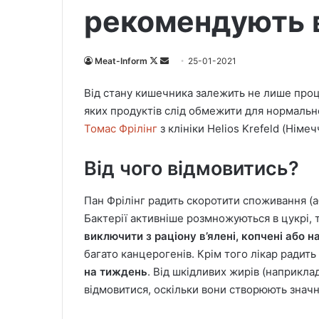
рекомендують в
Meat-Inform
F
S
25-01-2021
o
e
Від стану кишечника залежить не лише проц
l
n
яких продуктів слід обмежити для нормальн
l
d
Томас Фрілінг
з клініки Helios Krefeld (Німеч
o
a
w
n
Від чого відмовитись?
o
e
n
m
X
a
Пан Фрілінг радить скоротити споживання (аб
i
Бактерії активніше розмножуються в цукрі, 
l
виключити з раціону в’ялені, копчені або 
багато канцерогенів. Крім того лікар радить
на тиждень
. Від шкідливих жирів (наприкла
відмовитися, оскільки вони створюють знач