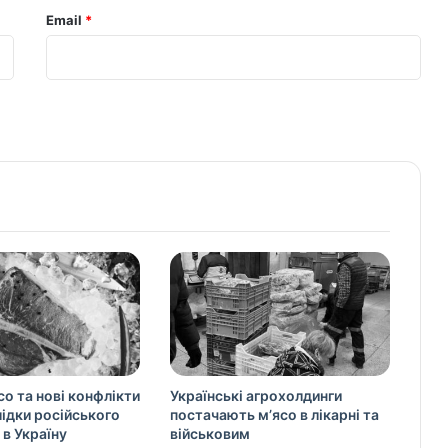
Email
*
со та нові конфлікти
Українські агрохолдинги
слідки російського
постачають м’ясо в лікарні та
 в Україну
військовим