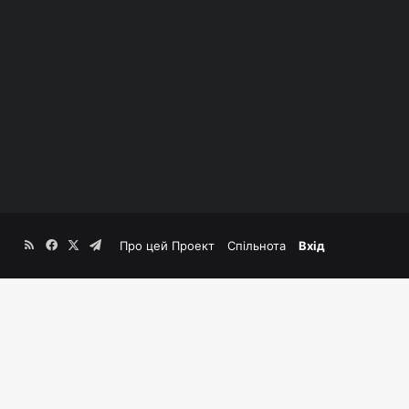
RSS
Facebook
X
Telegram
Про цей Проект
Спільнота
Вхід