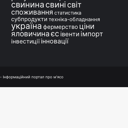
свинина
свині
світ
споживання
статистика
субпродукти
техніка-обладнання
україна
ціни
фермерство
єс
яловичина
імпорт
івенти
інновації
інвестиції
 - Інформаційний портал про м'ясо