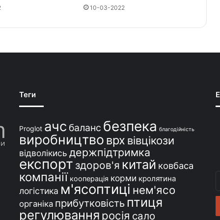
2
10-03-2022
Теги
E
безпека
ачс
баланс
Proglot
благодійність
виробництво
врх
вівцікози
держпідтримка
відволікись
експорт
китай
здоров'я
ковбаса
компанії
В
корми
кролятина
кооперація
м'ясоптиці
с
нем'ясо
логістика
e
птиця
прибутковість
органіка
регулювання
росія
сало