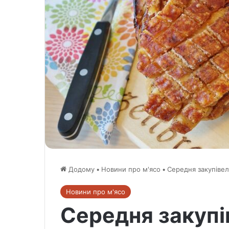
Додому
•
Новини про м'ясо
•
Середня закупівел
Новини про м'ясо
Середня закупі