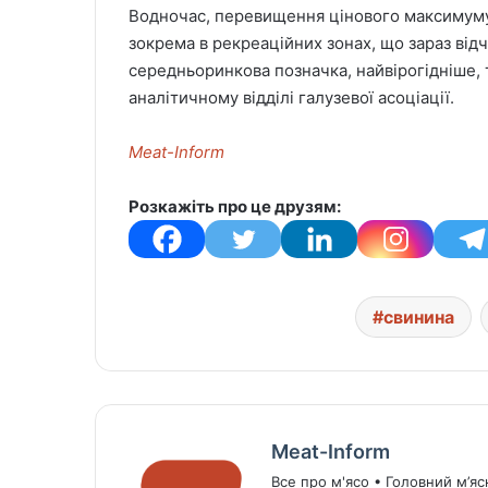
Водночас, перевищення цінового максимуму
зокрема в рекреаційних зонах, що зараз від
середньоринкова позначка, найвірогідніше, т
аналітичному відділі галузевої асоціації.
Meat-Inform
Розкажіть про це друзям:
свинина
Meat-Inform
Все про м'ясо • Головний м’яс