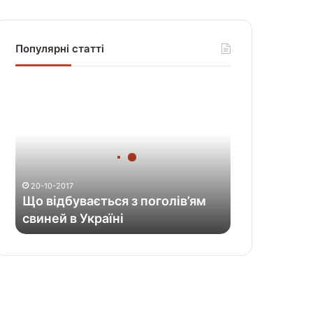
Популярні статті
Щ
о
в
і
д
б
у
20-10-2017
в
Що відбувається з поголів’ям
а
свиней в Україні
є
т
ь
с
я
з
п