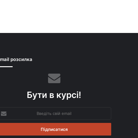
mail розсилка
Бути в курсі!
ведіть
вій
mail