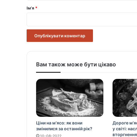
р
Ім’я
*
*
Вам також може бути цікаво
Ціни на м’ясо: як вони
Дороге м’я
змінилися за останній рік?
у світі: на
вторгнення
10-08-2022