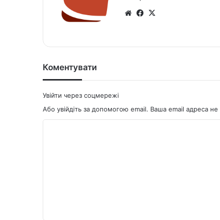
We
Fa
X
bsi
ce
te
bo
ok
Коментувати
Увійти через соцмережі
Або увійдіть за допомогою email. Ваша email адреса 
К
о
м
е
н
т
а