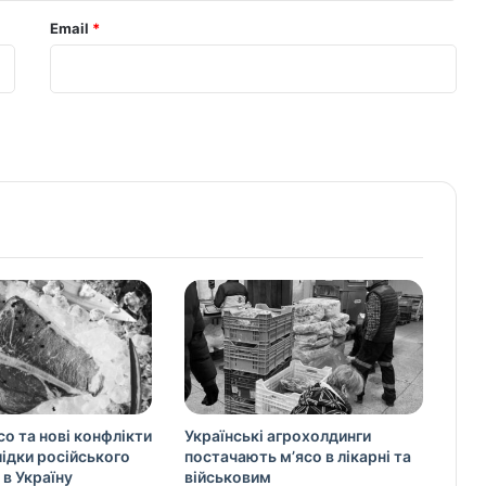
Email
*
со та нові конфлікти
Українські агрохолдинги
слідки російського
постачають м’ясо в лікарні та
 в Україну
військовим