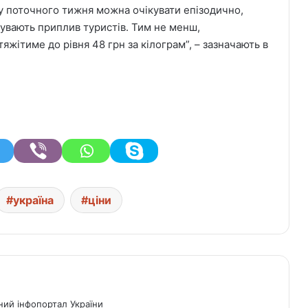
 поточного тижня можна очікувати епізодично,
чувають приплив туристів. Тим не менш,
яжітиме до рівня 48 грн за кілограм”, – зазначають в
україна
ціни
ний інфопортал України