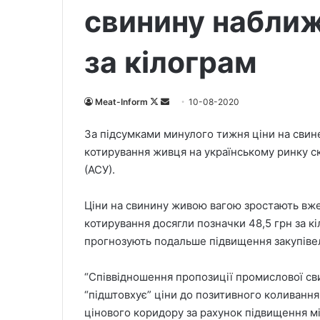
свинину наближ
за кілограм
Meat-Inform
F
S
10-08-2020
o
e
За підсумками минулого тижня ціни на свине
l
n
котирування живця на українському ринку ск
l
d
(АСУ).
o
a
w
n
Ціни на свинину живою вагою зростають вже
o
e
котирування досягли позначки 48,5 грн за к
n
m
X
a
прогнозують подальше підвищення закупівел
i
l
“Співвідношення пропозиції промислової свин
“підштовхує” ціни до позитивного коливання
цінового коридору за рахунок підвищення мін