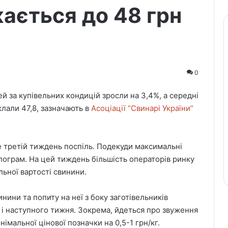
ається до 48 грн
0
й за купівельних кондицій зросли на 3,4%, а середні
лали 47,8, зазначають в
Асоціації “Свинарі України”
 третій тиждень поспіль. Подекуди максимальні
ілограм. На цей тиждень більшість операторів ринку
ьної вартості свинини.
ини та попиту на неї з боку заготівельників
 і наступного тижня. Зокрема, йдеться про звуження
імальної цінової позначки на 0,5-1 грн/кг.