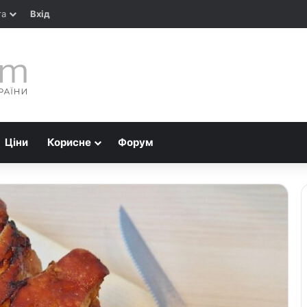
та
Вхід
Ціни
Корисне
Форум