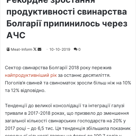
продуктивності свинарства
Болгарії припинилось через
АЧС
Meat-Inform
F
S
10-10-2019
0
o
e
l
n
Сектор свинарства Болгарії 2018 року пережив
l
d
найпродуктивніший рік
за останнє десятиліття.
o
a
Поголів’я свиней та свиноматок зросли більш ніж на 10%
w
n
та 12% відповідно.
o
e
n
m
Тенденції до великої консолідації та інтеграції галузі
X
a
тривали в 2017-2018 роках, що призвело до зменшення
i
загальної кількості свинарських господарств на 20% у
l
2017 році – до 6,5 тис. Ця тенденція збільшила показник
середньої кількості тварин на фермі до 100,7 голів у