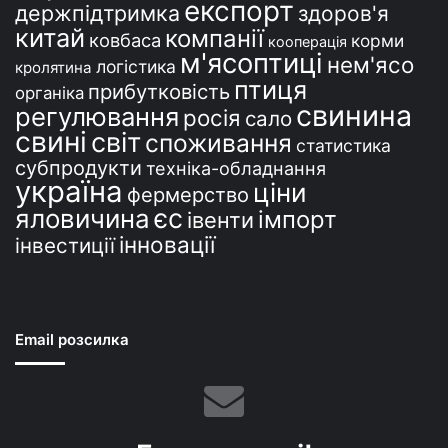
експорт
держпідтримка
здоров'я
китай
компанії
ковбаса
корми
кооперація
м'ясоптиці
нем'ясо
логістика
кролятина
птиця
прибутковість
органіка
свинина
регулювання
росія
сало
свині
світ
споживання
статистика
субпродукти
техніка-обладнання
україна
ціни
фермерство
єс
яловичина
імпорт
івенти
інновації
інвестиції
Email розсилка