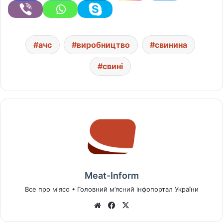
ачс
виробництво
свинина
свині
Meat-Inform
Все про м'ясо • Головний м’ясний інфопортал України
We
Fa
X
bsi
ce