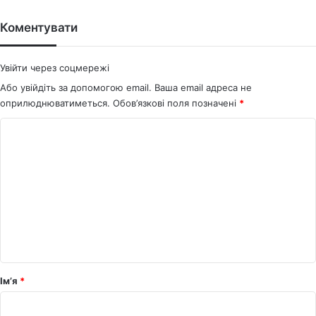
te
bo
ok
Коментувати
Увійти через соцмережі
Або увійдіть за допомогою email. Ваша email адреса не
оприлюднюватиметься.
Обов’язкові поля позначені
*
К
о
м
е
н
т
а
р
Ім’я
*
*