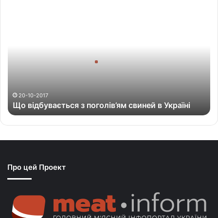
Щ
о
в
і
д
б
у
в
а
20-10-2017
Що відбувається з поголів’ям свиней в Україні
є
т
ь
с
я
з
Про цей Проект
п
о
г
о
л
і