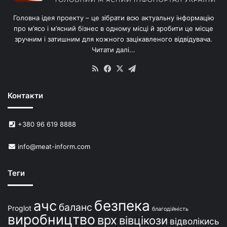
в
Головна ідея проекту – це зібрати всю актуальну інформацію
’
про м’ясо і м’ясний бізнес в одному місці й зробити це місце
я
зручним і затишним для кожного зацікавленого відвідувача.
м
Читати далі...
с
в
RSS
Facebook
X
Telegram
и
н
Контакти
е
й
в
+380 96 619 8888
У
к
info@meat-inform.com
р
а
ї
Теги
н
і
безпека
ачс
баланс
Proglot
благодійність
виробництво
врх
вівцікози
відволікись