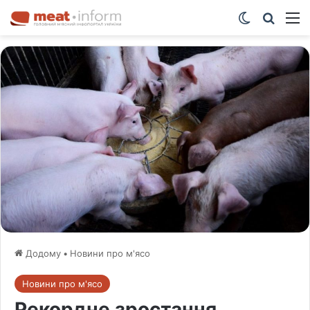
Switch ski
Шукат
М
Додому
•
Новини про м'ясо
Новини про м'ясо
Рекордне зростання