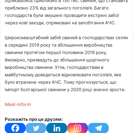
оцінювались приблизно в 150 тис. свиней, що становить
приблизно 23% від загального поголів’я. Багато
господарств були змушені проводити екстрені забої
через нові заходи, спрямовані на запобігання АЧС.
Широкомасштабний забій свиней в господарствах селян
в середині 2019 року та збільшення виробництва
свинини протягом першої половини 2019 року,
ймовірно, призведуть до збільшення щорічного
виробництва свинини. Утім, господарствам в
майбутньому доведеться відновлювати поголів’я, яке
було втрачене через АЧС. Тому прогнозується, що
імпорт болгарської свинини у 2020 році значно зросте.
Meat-Inform
Розкажіть про це друзям: