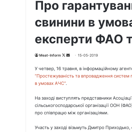
Про гарантуван
свинини в умо
експерти ФАО 
Meat-Inform
F
S
15-05-2019
o
e
У четвер, 16 травня, в інформаційному аге
l
n
“Простежуваність та впровадження систем га
l
d
в умовах АЧС”
.
o
a
w
n
На заході виступлять представники Асоціації
o
e
сільськогосподарської організації ООН (ФАО
n
m
X
a
про співпрацю між організаціями.
i
l
Участь у заході візьмуть Дмитро Приходько,