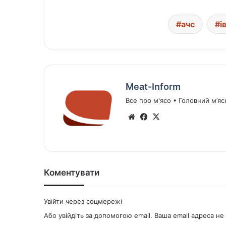
ачс
і
Meat-Inform
Все про м'ясо • Головний м’яс
We
Fa
X
bsi
ce
te
bo
ok
Коментувати
Увійти через соцмережі
Або увійдіть за допомогою email. Ваша email адреса 