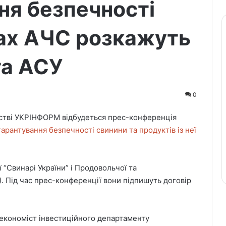
ня безпечності
вах АЧС розкажуть
та АСУ
0
нтстві УКРІНФОРМ відбудеться прес-конференція
рантування безпечності свинини та продуктів із неї
 “Свинарі України” і Продовольчої та
). Під час прес-конференції вони підпишуть договір
 економіст інвестиційного департаменту