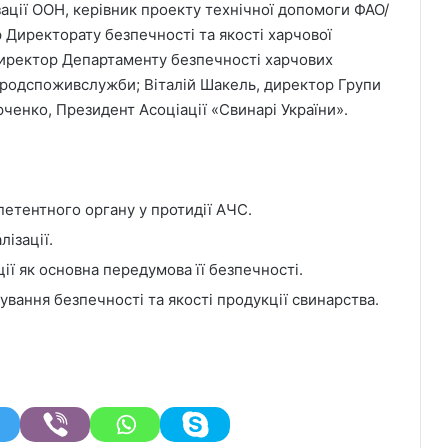
ації ООН, керівник проекту технічної допомоги ФАО/
Директорату безпечності та якості харчової
Директор Департаменту безпечності харчових
родспоживслужби; Віталій Шакель, директор Групи
енко, Президент Асоціації «Свинарі України».
петентного органу у протидії АЧС.
ізації.
ї як основна передумова її безпечності.
вання безпечності та якості продукції свинарства.