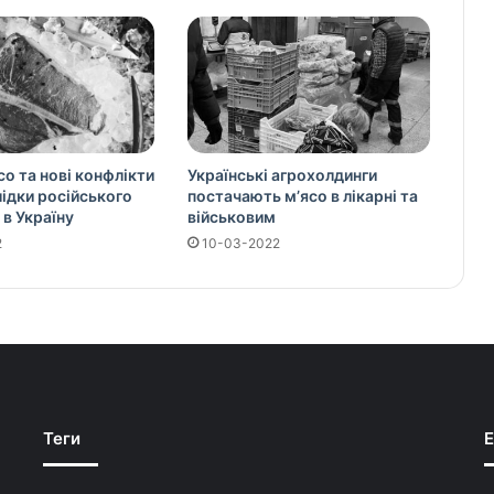
со та нові конфлікти
Українські агрохолдинги
слідки російського
постачають м’ясо в лікарні та
 в Україну
військовим
2
10-03-2022
Теги
E