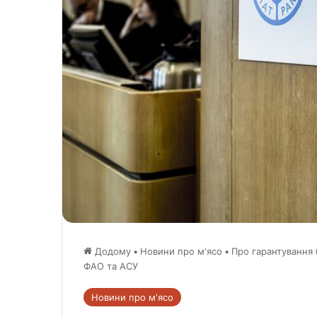
Додому
•
Новини про м'ясо
•
Про гарантування 
ФАО та АСУ
Новини про м'ясо