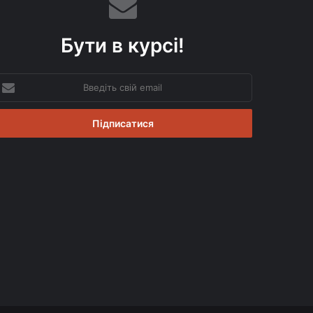
Бути в курсі!
ведіть
вій
mail