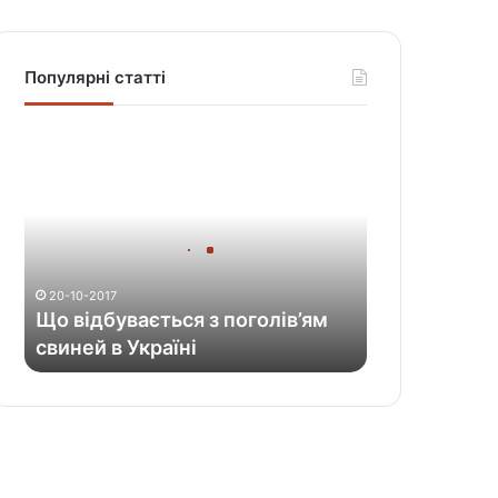
Популярні статті
Щ
о
в
і
д
б
у
20-10-2017
в
Що відбувається з поголів’ям
а
свиней в Україні
є
т
ь
с
я
з
п