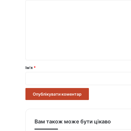
К
о
м
е
н
т
а
р
Ім’я
*
*
Вам також може бути цікаво