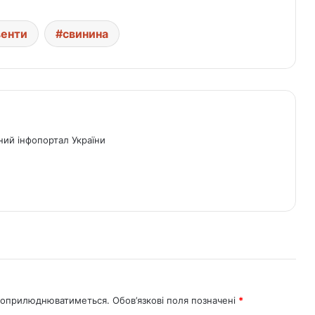
венти
свинина
ний інфопортал України
не оприлюднюватиметься.
Обов’язкові поля позначені
*