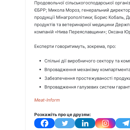
Продовольчої сільськогосподарської організ
ЄБРР; Микола Мороз, генеральний директор 
продукції Мінагрополітики; Борис Кобаль, 
продуктів та ветеринарної медицини Держп
компаній «Нива Переяславщини»; Оксана Юрч
Експерти говоритимуть, зокрема, про:
Спільні дії виробничого сектору та ком
Впровадження механізму компартментал
Забезпечення простежуваності продукці
Впровадження галузевих систем гаранту
Meat-Inform
Розкажіть про це друзям: