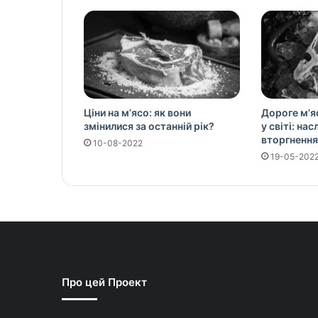
Ціни на м’ясо: як вони
Дороге м’я
змінилися за останній рік?
у світі: на
вторгнення
10-08-2022
19-05-202
Про цей Проект