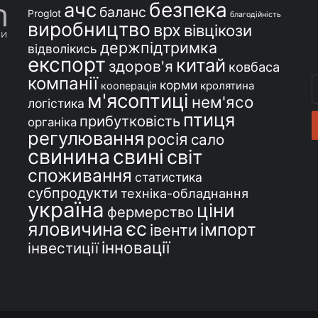
безпека
ачс
баланс
Proglot
благодійність
виробництво
врх
вівцікози
держпідтримка
відволікись
експорт
китай
здоров'я
ковбаса
компанії
В
корми
кролятина
кооперація
м'ясоптиці
с
нем'ясо
логістика
e
птиця
прибутковість
органіка
регулювання
росія
сало
свинина
свині
світ
споживання
статистика
субпродукти
техніка-обладнання
україна
ціни
фермерство
єс
яловичина
імпорт
івенти
інновації
інвестиції