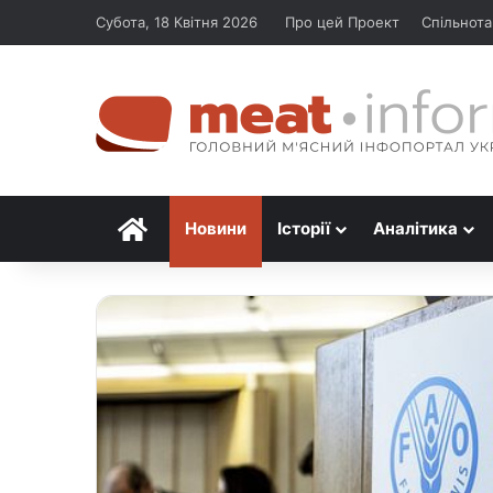
Субота, 18 Квітня 2026
Про цей Проект
Спільнота
Головна
Новини
Історії
Аналітика