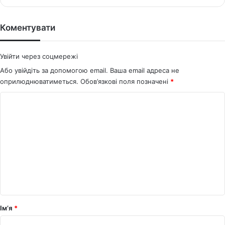
bsi
ce
te
bo
ok
Коментувати
Увійти через соцмережі
Або увійдіть за допомогою email. Ваша email адреса не
оприлюднюватиметься.
Обов’язкові поля позначені
*
К
о
м
е
н
т
а
р
Ім’я
*
*