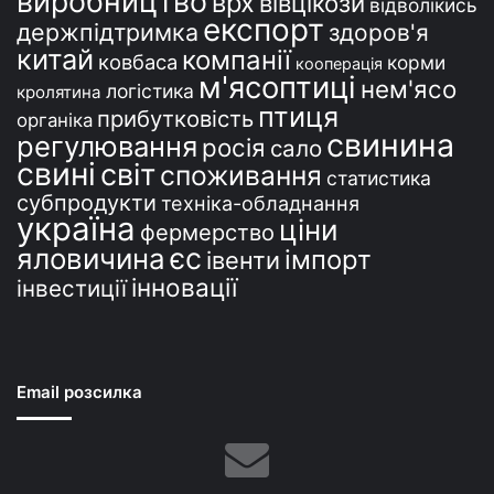
виробництво
врх
вівцікози
відволікись
експорт
держпідтримка
здоров'я
китай
компанії
ковбаса
корми
кооперація
м'ясоптиці
нем'ясо
логістика
кролятина
птиця
прибутковість
органіка
свинина
регулювання
росія
сало
свині
світ
споживання
статистика
субпродукти
техніка-обладнання
україна
ціни
фермерство
єс
яловичина
імпорт
івенти
інновації
інвестиції
Email розсилка