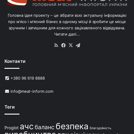
і
в
Головна ідея проекту – це зібрати всю актуальну інформацію
’
про м’ясо і м’ясний бізнес в одному місці й зробити це місце
я
зручним і затишним для кожного зацікавленого відвідувача.
м
Читати далі...
с
в
RSS
Facebook
X
Telegram
и
н
Контакти
е
й
в
+380 96 619 8888
У
к
info@meat-inform.com
р
а
ї
Теги
н
і
безпека
ачс
баланс
Proglot
благодійність