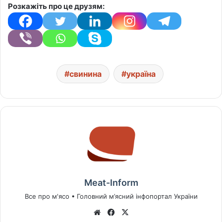
Розкажіть про це друзям:
свинина
україна
Meat-Inform
Все про м'ясо • Головний м’ясний інфопортал України
We
Fa
X