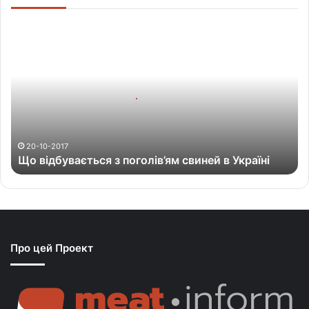
Щ
о
в
і
д
б
у
в
а
20-10-2017
Що відбувається з поголів’ям свиней в Україні
є
т
ь
с
я
з
Про цей Проект
п
о
г
о
л