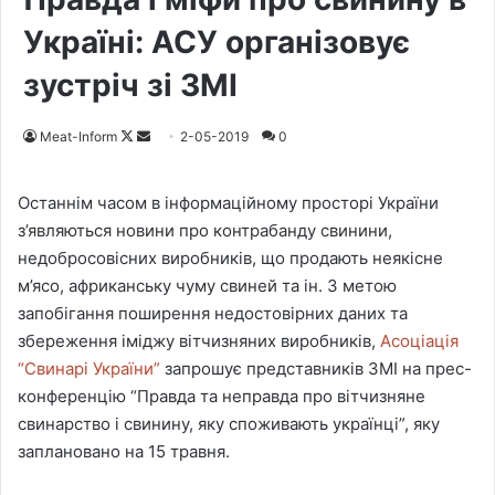
Україні: АСУ організовує
зустріч зі ЗМІ
Meat-Inform
F
S
2-05-2019
0
o
e
l
n
Останнім часом в інформаційному просторі України
l
d
з’являються новини про контрабанду свинини,
o
a
недобросовісних виробників, що продають неякісне
w
n
м’ясо, африканську чуму свиней та ін. З метою
o
e
запобігання поширення недостовірних даних та
n
m
збереження іміджу вітчизняних виробників,
Асоціація
X
a
“Свинарі України”
запрошує представників ЗМІ на прес-
i
конференцію “Правда та неправда про вітчизняне
l
свинарство і свинину, яку споживають українці”, яку
заплановано на 15 травня.