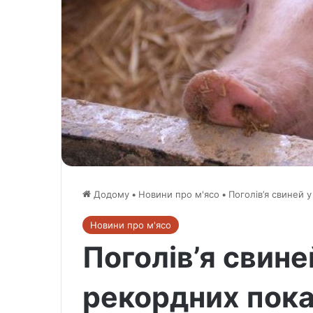
Додому
•
Новини про м'ясо
•
Поголів’я свиней 
Новини про м'ясо
Поголів’я свин
рекордних пока