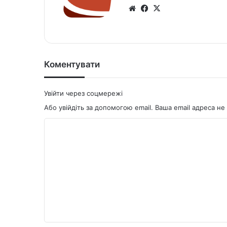
We
Fa
X
bsi
ce
te
bo
ok
Коментувати
Увійти через соцмережі
Або увійдіть за допомогою email. Ваша email адреса 
К
о
м
е
н
т
а