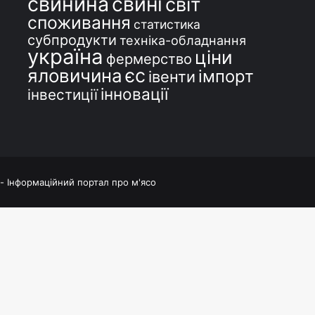
свинина
свині
світ
споживання
статистика
субпродукти
техніка-обладнання
україна
ціни
фермерство
єс
яловичина
імпорт
івенти
інновації
інвестиції
 - Інформаційний портал про м'ясо