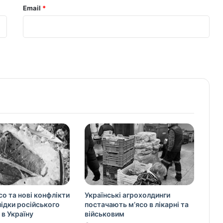
Email
*
со та нові конфлікти
Українські агрохолдинги
слідки російського
постачають м’ясо в лікарні та
 в Україну
військовим