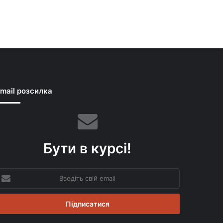
mail розсилка
Бути в курсі!
ведіть
вій
mail