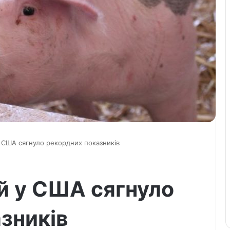
у США сягнуло рекордних показників
ей у США сягнуло
зників