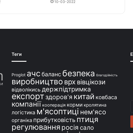
2
10-03-2022
Теги
E
безпека
ачс
баланс
Proglot
благодійність
виробництво
врх
вівцікози
держпідтримка
відволікись
експорт
китай
здоров'я
ковбаса
компанії
В
корми
кролятина
кооперація
м'ясоптиці
с
нем'ясо
логістика
e
птиця
прибутковість
органіка
регулювання
росія
сало