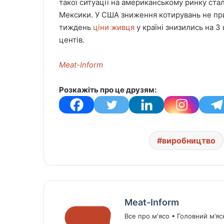
такої ситуації на американському ринку стал
Мексики. У США зниження котирувань не при
тиждень
ціни живця
у країні знизились на 3
центів.
Meat-Inform
Розкажіть про це друзям:
виробництво
Meat-Inform
Все про м'ясо • Головний м’яс