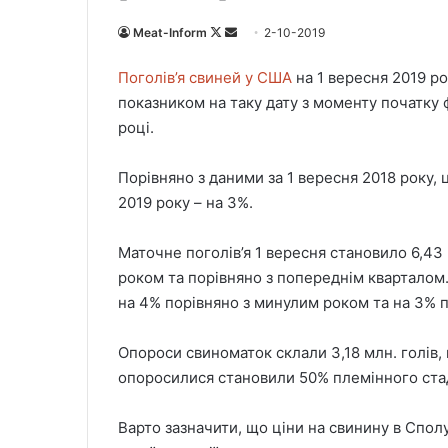
Meat-Inform
F
S
2-10-2019
o
e
Поголів’я свиней у США
на 1 вересня 2019 ро
l
n
показником на таку дату з моменту початку 
l
d
році.
o
a
w
n
Порівняно з даними за 1 вересня 2018 року, 
o
e
2019 року – на 3%.
n
m
X
a
i
Маточне поголів’я 1 вересня становило 6,43 
l
роком та порівняно з попереднім кварталом.
на 4% порівняно з минулим роком та на 3% 
Опороси свиноматок склали 3,18 млн. голів, 
опоросилися становили 50% племінного ста
Варто зазначити, що ціни на свинину в Спол