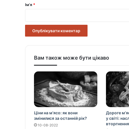
р
Ім’я
*
*
Вам також може бути цікаво
Ціни на м’ясо: як вони
Дороге м’я
змінилися за останній рік?
у світі: на
вторгнення
10-08-2022