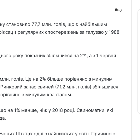
0
ку становило 77,7 млн. голів, що є найбільшим
фіксації регулярних спостережень за галуззю у 1988
цього року показник збільшився на 2%, а з 1 червня
млн. голів. Це на 2% більше порівняно з минулим
Ринковий запас свиней (71,2 млн. голів) збільшився
порівняно з минулим кварталом.
що на 1% менше, ніж у 2018 році. Свиноматки, які
да.
учених Штатах одні з найнижчих у світі. Причиною