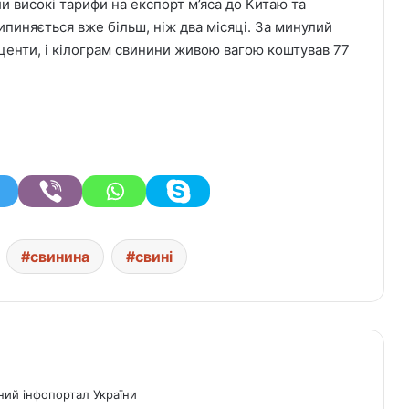
и високі тарифи на експорт м’яса до Китаю та
пиняється вже більш, ніж два місяці. За минулий
 центи, і кілограм свинини живою вагою коштував 77
свинина
свині
ний інфопортал України