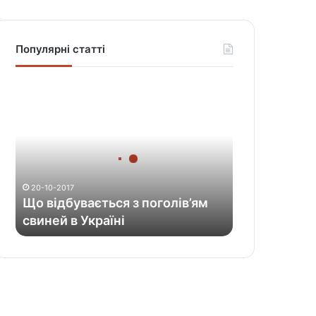
Популярні статті
Щ
о
в
і
д
б
у
20-10-2017
в
Що відбувається з поголів’ям
а
свиней в Україні
є
т
ь
с
я
з
п