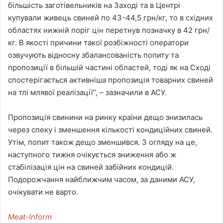
більшість заготівельників на Заході та в Центрі
купували живець свиней по 43-44,5 грн/кг, то в східних
областях нижній поріг цін перетнув позначку в 42 грн/
кг. В якості причини такої розбіжності оператори
озвучують відносну збалансованість попиту та
пропозиції в більшій частині областей, тоді як на Сході
спостерігається активніша пропозиція товарних свиней
на тлі млявої реалізації”, – зазначили в АСУ.
Пропозиція свинини на ринку країни дещо знизилась
через спеку і зменшення кількості кондиційних свиней.
Утім, попит також дещо зменшився. З огляду на це,
наступного тижня очікується зниження або ж
стабілізація цін на свиней забійних кондицій.
Подорожчання найближчим часом, за даними АСУ,
очікувати не варто.
Meat-Inform