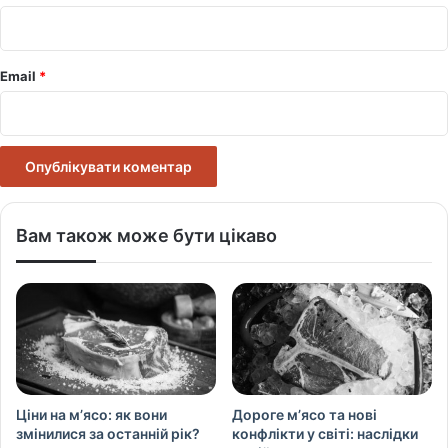
*
Email
*
Вам також може бути цікаво
Ціни на м’ясо: як вони
Дороге м’ясо та нові
змінилися за останній рік?
конфлікти у світі: наслідки