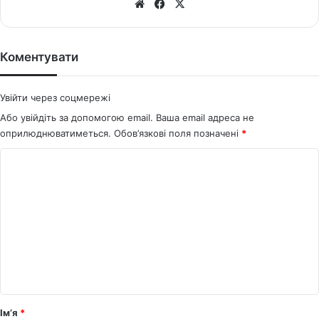
We
Fa
X
bsi
ce
te
bo
ok
Коментувати
Увійти через соцмережі
Або увійдіть за допомогою email. Ваша email адреса не
оприлюднюватиметься.
Обов’язкові поля позначені
*
К
о
м
е
н
т
а
р
Ім’я
*