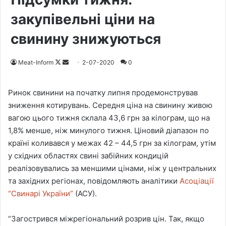
закупівельні ціни на
свинину знижуються
Meat-Inform
F
S
2-07-2020
0
o
e
l
n
Ринок свинини на початку липня продемонстрував
l
d
зниження котирувань. Середня ціна на свинину живою
o
a
вагою цього тижня склала 43,6 грн за кілограм, що на
w
n
1,8% менше, ніж минулого тижня. Ціновий діапазон по
o
e
країні коливався у межах 42 – 44,5 грн за кілограм, утім
n
m
у східних областях свині забійних кондицій
X
a
реалізовувались за меншими цінами, ніж у центральних
i
та західних регіонах, повідомляють аналітики
Асоціації
l
“Свинарі України”
(АСУ).
“Загострився міжрегіональний розрив цін. Так, якщо