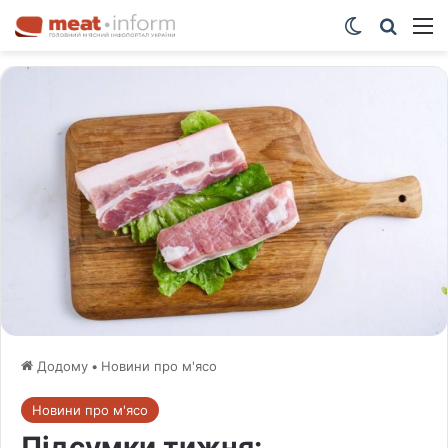
Switch ski
Шукат
М
Додому
•
Новини про м'ясо
Новини про м'ясо
Підсумки тижня: