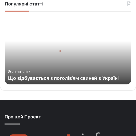
Популярні статті
Щ
о
в
і
д
б
у
в
а
20-10-2017
Що відбувається з поголів’ям свиней в Україні
є
т
ь
с
я
з
Про цей Проект
п
о
г
о