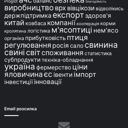
баланс
Proglot
благодійність
виробництво
врх
вівцікози
відволікись
експорт
держпідтримка
здоров'я
китай
компанії
ковбаса
корми
кооперація
м'ясоптиці
нем'ясо
логістика
кролятина
птиця
прибутковість
органіка
свинина
регулювання
росія
сало
свині
світ
споживання
статистика
субпродукти
техніка-обладнання
україна
ціни
фермерство
єс
яловичина
імпорт
івенти
інновації
інвестиції
Email розсилка