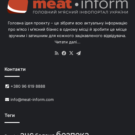
л
і
в
Головна ідея проекту – це зібрати всю актуальну інформацію
’
про м’ясо і м’ясний бізнес в одному місці й зробити це місце
я
зручним і затишним для кожного зацікавленого відвідувача.
м
Читати далі...
с
в
RSS
Facebook
X
Telegram
и
н
Контакти
е
й
в
+380 96 619 8888
У
к
info@meat-inform.com
р
а
ї
Теги
н
і
безпека
ачс