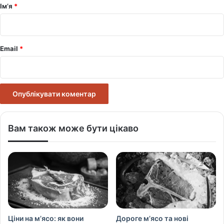
р
Ім’я
*
*
Email
*
Вам також може бути цікаво
Ціни на м’ясо: як вони
Дороге м’ясо та нові