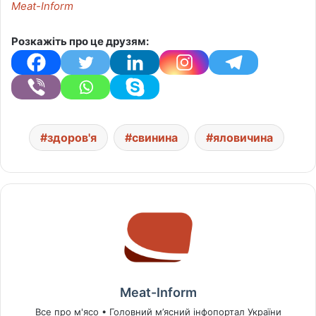
Meat-Inform
Розкажіть про це друзям:
здоров'я
свинина
яловичина
Meat-Inform
Все про м'ясо • Головний м’ясний інфопортал України