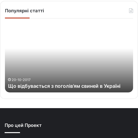
Популярні статті
Щ
о
в
і
д
б
у
в
а
20-10-2017
Що відбувається з поголів’ям свиней в Україні
є
т
ь
с
я
з
Про цей Проект
п
о
г