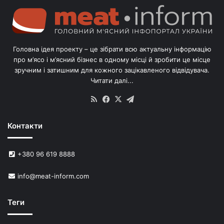
о
л
і
в
Головна ідея проекту – це зібрати всю актуальну інформацію
’
про м’ясо і м’ясний бізнес в одному місці й зробити це місце
я
зручним і затишним для кожного зацікавленого відвідувача.
м
Читати далі...
с
в
RSS
Facebook
X
Telegram
и
н
Контакти
е
й
в
+380 96 619 8888
У
к
info@meat-inform.com
р
а
ї
Теги
н
і