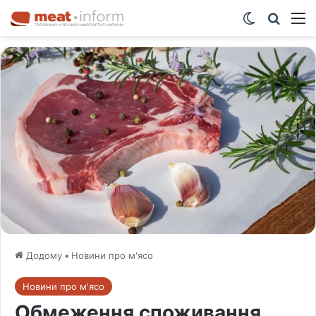
Switch ski
Шукат
М
Додому
•
Новини про м'ясо
Новини про м'ясо
Обмеження споживання