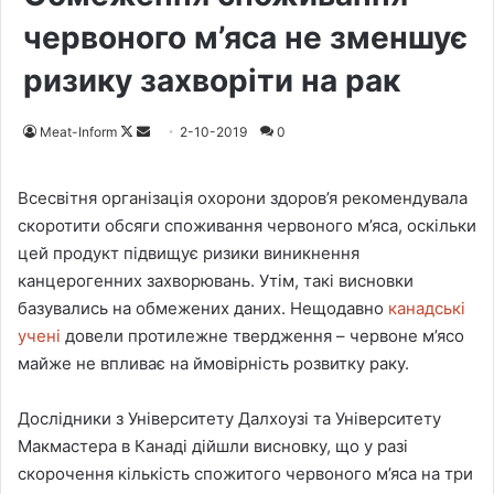
червоного м’яса не зменшує
ризику захворіти на рак
Meat-Inform
F
S
2-10-2019
0
o
e
l
n
Всесвітня організація охорони здоров’я рекомендувала
l
d
скоротити обсяги споживання червоного м’яса, оскільки
o
a
цей продукт підвищує ризики виникнення
w
n
канцерогенних захворювань. Утім, такі висновки
o
e
базувались на обмежених даних. Нещодавно
канадські
n
m
учені
довели протилежне твердження – червоне м’ясо
X
a
майже не впливає на ймовірність розвитку раку.
i
l
Дослідники з Університету Далхоузі та Університету
Макмастера в Канаді дійшли висновку, що у разі
скорочення кількість спожитого червоного м’яса на три