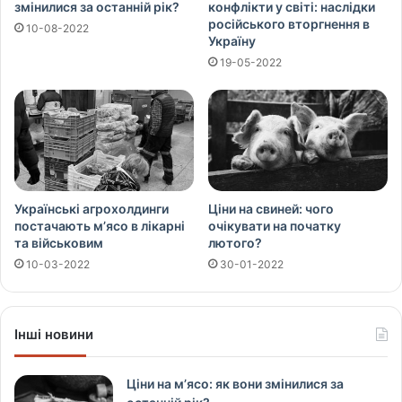
змінилися за останній рік?
конфлікти у світі: наслідки
російського вторгнення в
10-08-2022
Україну
19-05-2022
Українські агрохолдинги
Ціни на свиней: чого
постачають м’ясо в лікарні
очікувати на початку
та військовим
лютого?
10-03-2022
30-01-2022
Інші новини
Ціни на м’ясо: як вони змінилися за