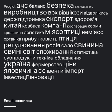
безпека
ачс
баланс
Proglot
благодійність
виробництво
врх
вівцікози
відволікись
експорт
держпідтримка
здоров'я
китай
компанії
ковбаса
корми
кооперація
м'ясоптиці
нем'ясо
логістика
кролятина
птиця
прибутковість
органіка
свинина
регулювання
росія
сало
свині
світ
споживання
статистика
субпродукти
техніка-обладнання
україна
ціни
фермерство
єс
яловичина
імпорт
івенти
інновації
інвестиції
Email розсилка