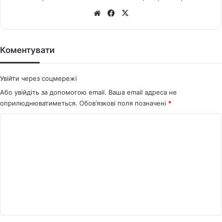
We
Fa
X
bsi
ce
te
bo
ok
Коментувати
Увійти через соцмережі
Або увійдіть за допомогою email. Ваша email адреса не
оприлюднюватиметься.
Обов’язкові поля позначені
*
К
о
м
е
н
т
а