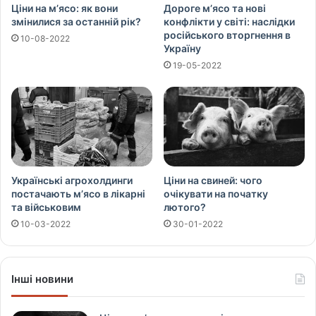
Ціни на м’ясо: як вони
Дороге м’ясо та нові
змінилися за останній рік?
конфлікти у світі: наслідки
російського вторгнення в
10-08-2022
Україну
19-05-2022
Українські агрохолдинги
Ціни на свиней: чого
постачають м’ясо в лікарні
очікувати на початку
та військовим
лютого?
10-03-2022
30-01-2022
Інші новини