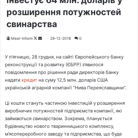
інвестує 64 млн. доларів у
розширення потужностей
свинарства
Meat-Inform
F
S
29-12-2018
0
o
e
l
n
У п’ятницю, 28 грудня, на сайті Європейського банку
l
d
реконструкції та розвитку (ЄБРР) з’явилося
o
a
повідомлення про рішення ради директорів банку
w
n
надати
кредит
на суму 12,5 млн. доларів США
o
e
українській аграрній компанії “Нива Переяславщини”.
n
m
X
a
Ці кошти стануть частиною інвестицій у розширення
i
виробничих потужностей підприємств компанії, які
l
займаються свинарством. Зокрема, планується
будівництво нового тваринницького комплексу,
м’ясопереробного заводу та підприємства, що буде