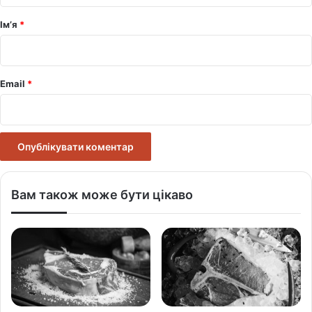
р
Ім’я
*
*
Email
*
Вам також може бути цікаво