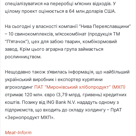
спеціалізуватися на переробці м’ясних відходів. У
цілому проект оцінюється в 64 млн.доларів США.
На сьогодні у власності компанії “Нива Переяславщини”
– 10 свинокомплексів, м’ясокомбінат (продукція ТМ
“П’ятачок”), цех для забою тварин, комбікормовий
завод. Крім цього аграрна група займається
рослинництвом.
Нещодавно також з’явилась інформація, що найбільший
український виробник і експортер курятини
агрохолдинг
ПАТ “Миронівський хлібопродукт” (МХП)
отримає 120 млн. євро (3,79 млрд. гривень) кредитних
коштів. Позику від ING Bank N.V. нададуть одному з
підприємств, що входить до складу холдингу – ПрАТ
«Зернопродукт МХП».
Meat-Inform