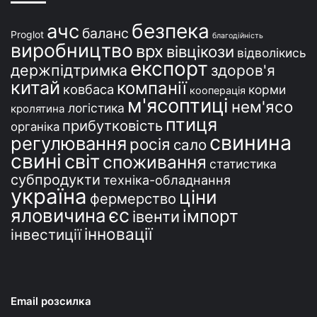
і
безпека
ачс
баланс
Proglot
благодійність
виробництво
врх
вівцікози
відволікись
експорт
держпідтримка
здоров'я
китай
компанії
ковбаса
корми
кооперація
м'ясоптиці
нем'ясо
логістика
кролятина
птиця
прибутковість
органіка
свинина
регулювання
росія
сало
свині
світ
споживання
статистика
субпродукти
техніка-обладнання
україна
ціни
фермерство
єс
яловичина
імпорт
івенти
інновації
інвестиції
Email розсилка