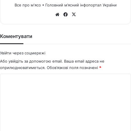
Все про м'ясо • Головний м’ясний інфопортал України
We
Fa
X
bsi
ce
te
bo
ok
Коментувати
Увійти через соцмережі
Або увійдіть за допомогою email. Ваша email адреса не
оприлюднюватиметься.
Обов’язкові поля позначені
*
К
о
м
е
н
т
а