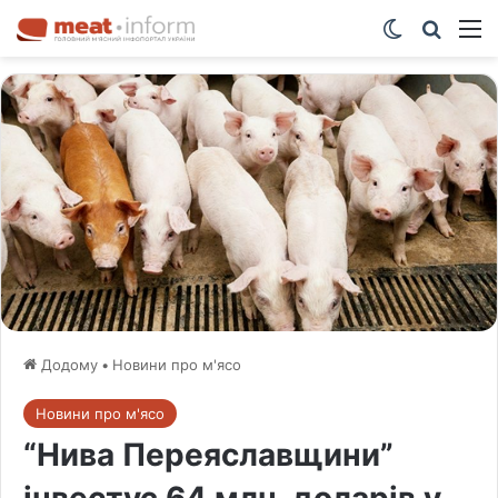
Switch ski
Шукат
М
Додому
•
Новини про м'ясо
Новини про м'ясо
“Нива Переяславщини”