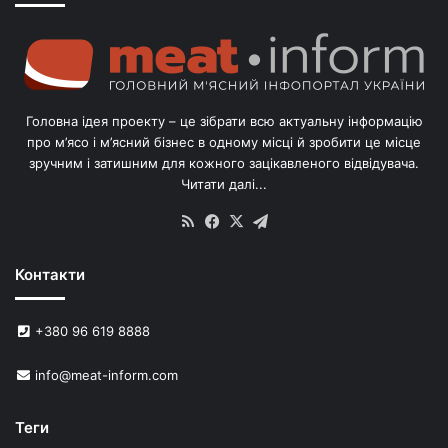
о
г
о
л
і
в
Головна ідея проекту – це зібрати всю актуальну інформацію
’
про м’ясо і м’ясний бізнес в одному місці й зробити це місце
я
зручним і затишним для кожного зацікавленого відвідувача.
м
Читати далі...
с
в
RSS
Facebook
X
Telegram
и
н
Контакти
е
й
в
+380 96 619 8888
У
к
info@meat-inform.com
р
а
ї
Теги
н