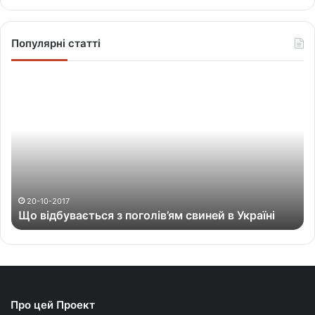
Популярні статті
Щ
о
в
і
д
б
у
в
а
20-10-2017
Що відбувається з поголів’ям свиней в Україні
є
т
ь
с
я
з
Про цей Проект
п