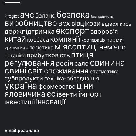
і
безпека
ачс
баланс
Proglot
благодійність
виробництво
врх
вівцікози
відволікись
експорт
держпідтримка
здоров'я
китай
компанії
ковбаса
корми
кооперація
м'ясоптиці
нем'ясо
логістика
кролятина
птиця
прибутковість
органіка
свинина
регулювання
росія
сало
свині
світ
споживання
статистика
субпродукти
техніка-обладнання
україна
ціни
фермерство
єс
яловичина
імпорт
івенти
інновації
інвестиції
Email розсилка