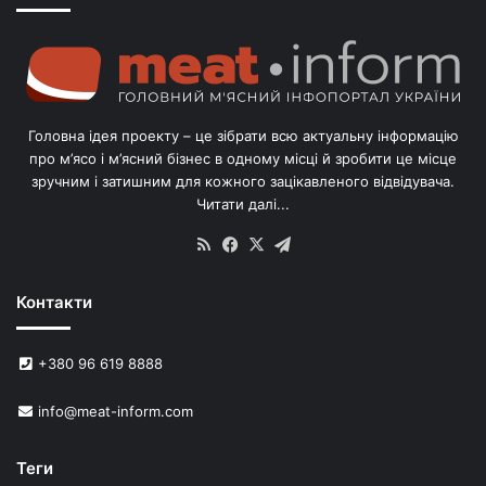
о
г
о
л
і
в
Головна ідея проекту – це зібрати всю актуальну інформацію
’
про м’ясо і м’ясний бізнес в одному місці й зробити це місце
я
зручним і затишним для кожного зацікавленого відвідувача.
м
Читати далі...
с
в
RSS
Facebook
X
Telegram
и
н
Контакти
е
й
в
+380 96 619 8888
У
к
info@meat-inform.com
р
а
ї
Теги
н