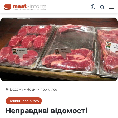
Switch ski
Шукат
М
Додому
•
Новини про м'ясо
Новини про м'ясо
Неправдиві відомості