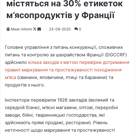
містяться на 30% етикеток
м’ясопродуктів у Франції
Meat-Inform
F
S
23-09-2020
0
o
e
l
n
Головне управління з питань конкуренції, споживчих
l
d
питань та контролю за шахрайством Франції (DGCCRF)
o
a
здійснило
кілька заходів з метою перевірки дотримання
w
n
правил маркування та простежуваності походження
o
e
м’яса
(свинини, яловичини, птиці та баранини) та
n
m
продуктів з нього.
X
a
i
Інспектори перевірили 1926 закладів (великий та
l
середній бізнес, м’ясні магазини, оптові, переробні
заводи, бійні, тваринницькі господарства, які
здійснюють прямі продажі, ресторани). Рівень
неточності щодо маркування та простежуваності