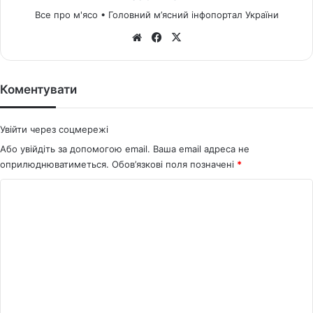
Все про м'ясо • Головний м’ясний інфопортал України
We
Fa
X
bsi
ce
te
bo
ok
Коментувати
Увійти через соцмережі
Або увійдіть за допомогою email. Ваша email адреса не
оприлюднюватиметься.
Обов’язкові поля позначені
*
К
о
м
е
н
т