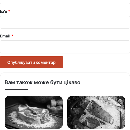
а
р
Ім’я
*
*
Email
*
Вам також може бути цікаво