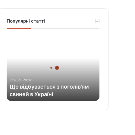
Популярні статті
Щ
о
в
і
д
б
у
20-10-2017
в
Що відбувається з поголів’ям
а
свиней в Україні
є
т
ь
с
я
з
п