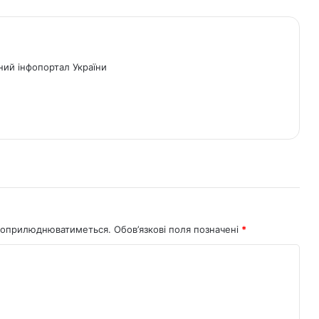
ний інфопортал України
не оприлюднюватиметься.
Обов’язкові поля позначені
*