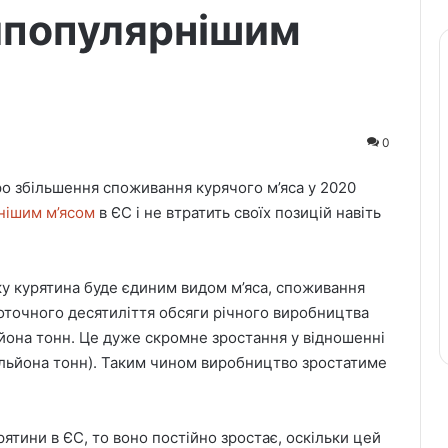
йпопулярнішим
0
ро збільшення споживання курячого м’яса у 2020
нішим м’ясом
в ЄС і не втратить своїх позицій навіть
ку курятина буде єдиним видом м’яса, споживання
поточного десятиліття обсяги річного виробництва
ьйона тонн. Це дуже скромне зростання у відношенні
мільйона тонн). Таким чином виробництво зростатиме
тини в ЄС, то воно постійно зростає, оскільки цей