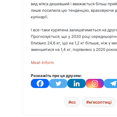
вид м’яса дешевший і вважається більш при
лише посилила цю тенденцію, враховуючи до
кулінарії.
І все-таки курятина залишатиметься на друг
Прогнозується, що у 2030 році середньоріч
близько 24,6 кг, що на 1,2 кг більше, ніж у 
зменшитися на 1,4 кг, порівняно з 2020 роко
Meat-Inform
Розкажіть про це друзям:
єс
м'ясоптиці