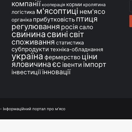
компанії
В
корми
кролятина
кооперація
м'ясоптиці
с
нем'ясо
логістика
e
птиця
прибутковість
органіка
регулювання
росія
сало
свинина
свині
світ
споживання
статистика
субпродукти
техніка-обладнання
україна
ціни
фермерство
єс
яловичина
імпорт
івенти
інновації
інвестиції
 - Інформаційний портал про м'ясо