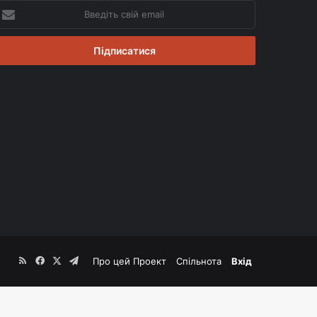
ведіть
вій
mail
RSS
Facebook
X
Telegram
Про цей Проект
Спільнота
Вхід