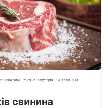
в свинина залишиться найпопулярнішим м’ясом у ЄС
ків свинина