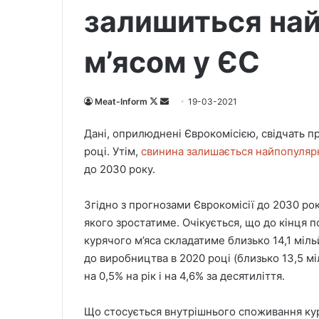
залишиться на
м’ясом у ЄС
Meat-Inform
F
S
19-03-2021
o
e
Дані, оприлюднені Єврокомісією, свідчать п
l
n
році. Утім,
свинина залишається найпопуляр
l
d
до 2030 року.
o
a
w
n
Згідно з прогнозами Єврокомісії до 2030 ро
o
e
якого зростатиме. Очікується, що до кінця 
n
m
X
a
курячого м’яса складатиме близько 14,1 міл
i
до виробництва в 2020 році (близько 13,5 
l
на 0,5% на рік і на 4,6% за десятиліття.
Що стосується внутрішнього споживання куря