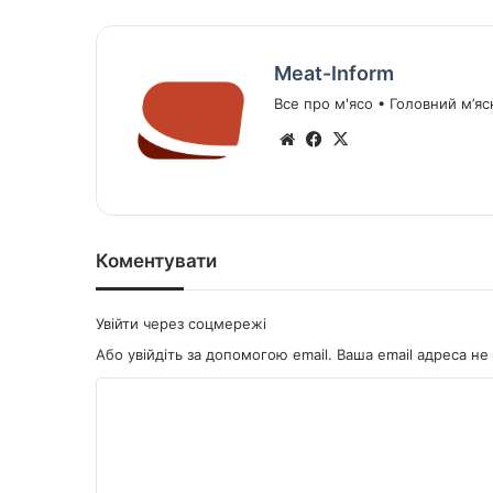
Meat-Inform
Все про м'ясо • Головний м’яс
We
Fa
X
bsi
ce
te
bo
ok
Коментувати
Увійти через соцмережі
Або увійдіть за допомогою email. Ваша email адреса 
К
о
м