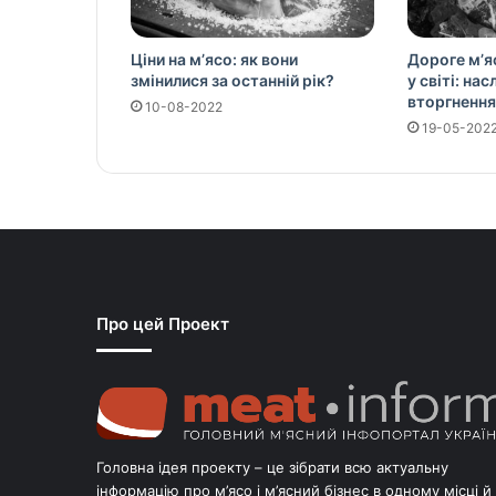
Ціни на м’ясо: як вони
Дороге м’я
змінилися за останній рік?
у світі: на
вторгнення
10-08-2022
19-05-202
Про цей Проект
Головна ідея проекту – це зібрати всю актуальну
інформацію про м’ясо і м’ясний бізнес в одному місці й