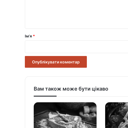
е
н
т
а
р
Ім’я
*
*
Вам також може бути цікаво