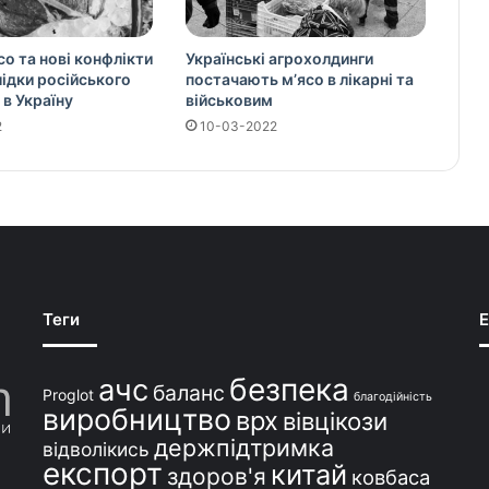
со та нові конфлікти
Українські агрохолдинги
слідки російського
постачають м’ясо в лікарні та
 в Україну
військовим
2
10-03-2022
Теги
E
безпека
ачс
баланс
Proglot
благодійність
виробництво
врх
вівцікози
держпідтримка
відволікись
експорт
китай
здоров'я
ковбаса