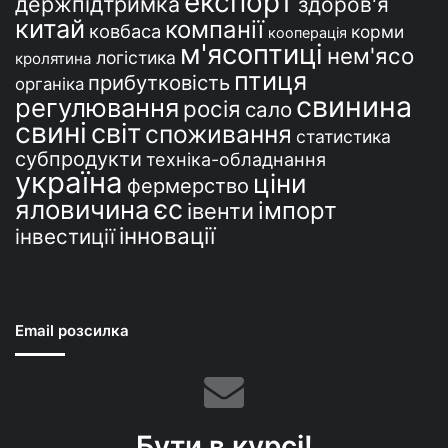
експорт
держпідтримка
здоров'я
китай
компанії
ковбаса
корми
кооперація
м'ясоптиці
нем'ясо
логістика
кролятина
птиця
прибутковість
органіка
свинина
регулювання
росія
сало
свині
світ
споживання
статистика
субпродукти
техніка-обладнання
україна
ціни
фермерство
єс
яловичина
імпорт
івенти
інновації
інвестиції
Email розсилка
Бути в курсі!