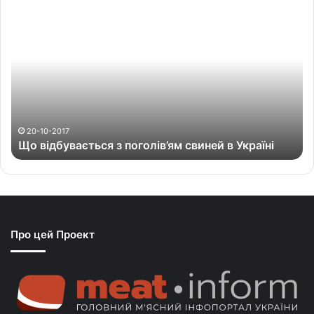
Щ
о
в
і
д
б
у
в
а
20-10-2017
Що відбувається з поголів’ям свиней в Україні
є
т
ь
с
я
з
Про цей Проект
п
о
г
о
л
і