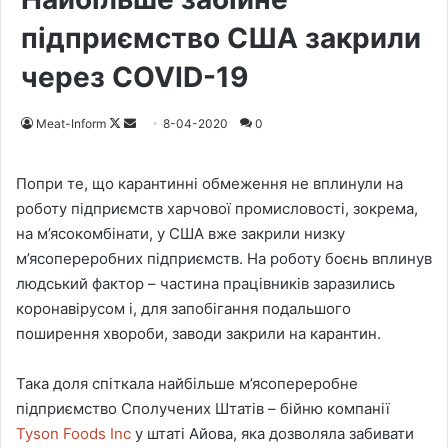
підприємство США закрили
через COVID-19
Meat-Inform
F
S
8-04-2020
0
o
e
l
n
Попри те, що карантинні обмеження не вплинули на
l
d
роботу підприємств харчової промисловості, зокрема,
o
a
на м’ясокомбінати, у США вже закрили низку
w
n
м’ясопереробних підприємств. На роботу боєнь вплинув
o
e
людський фактор – частина працівників заразились
n
m
коронавірусом і, для запобігання подальшого
X
a
поширення хвороби, заводи закрили на карантин.
i
l
Така доля спіткала найбільше м’ясопереробне
підприємство Сполучених Штатів – бійню компанії
Tyson Foods Inc
у штаті Айова, яка дозволяла забивати