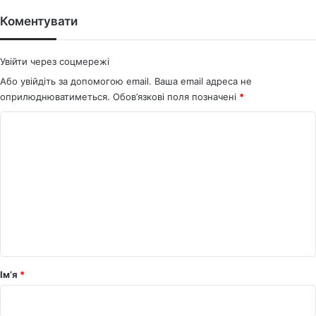
te
bo
ok
Коментувати
Увійти через соцмережі
Або увійдіть за допомогою email. Ваша email адреса не
оприлюднюватиметься.
Обов’язкові поля позначені
*
К
о
м
е
н
т
а
р
Ім’я
*
*