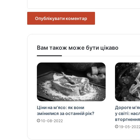
Вам також може бути цікаво
Ціни на м’ясо: як вони
Дороге м’я
змінилися за останній рік?
у світі: на
вторгнення
10-08-2022
19-05-202