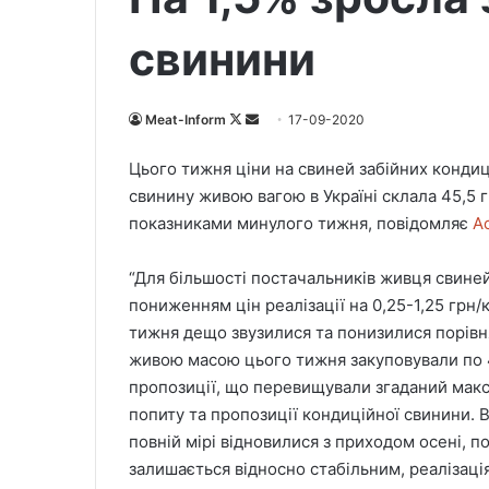
свинини
Meat-Inform
F
S
17-09-2020
o
e
Цього тижня ціни на свиней забійних кондиц
l
n
свинину живою вагою в Україні склала 45,5 г
l
d
показниками минулого тижня, повідомляє
А
o
a
w
n
“Для більшості постачальників живця свине
o
e
пониженням цін реалізації на 0,25-1,25 грн/
n
m
X
a
тижня дещо звузилися та понизилися порівн
i
живою масою цього тижня закуповували по 44
l
пропозиції, що перевищували згаданий мак
попиту та пропозиції кондиційної свинини. 
повній мірі відновилися з приходом осені, п
залишається відносно стабільним, реалізаці