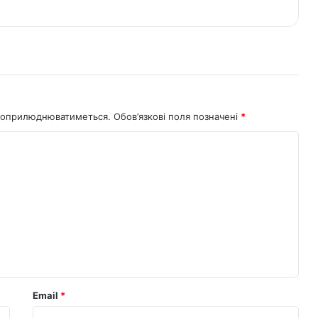
не оприлюднюватиметься.
Обов’язкові поля позначені
*
Email
*