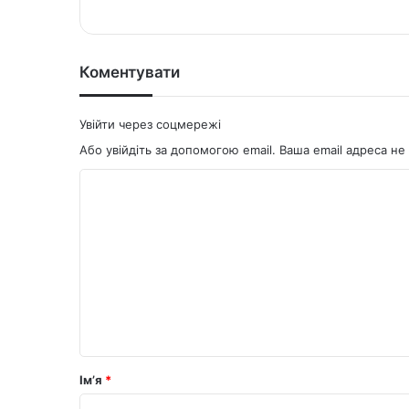
te
bo
ok
Коментувати
Увійти через соцмережі
Або увійдіть за допомогою email. Ваша email адреса 
К
о
м
е
н
т
а
р
Ім’я
*
*