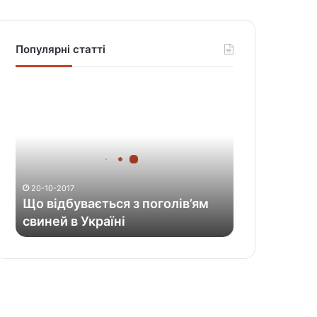
Популярні статті
Щ
о
в
і
д
б
у
20-10-2017
в
Що відбувається з поголів’ям
а
свиней в Україні
є
т
ь
с
я
з
п