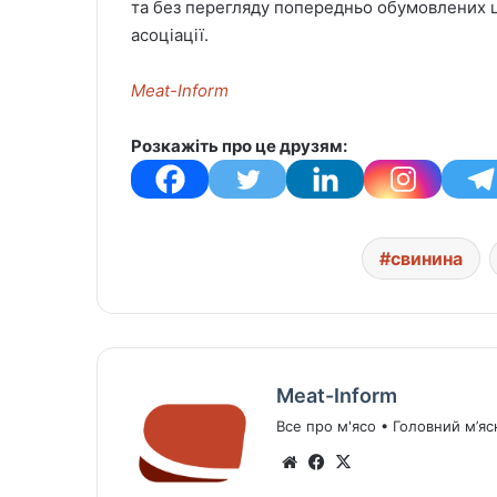
та без перегляду попередньо обумовлених цін
асоціації.
Meat-Inform
Розкажіть про це друзям:
свинина
Meat-Inform
Все про м'ясо • Головний м’яс
We
Fa
X
bsi
ce