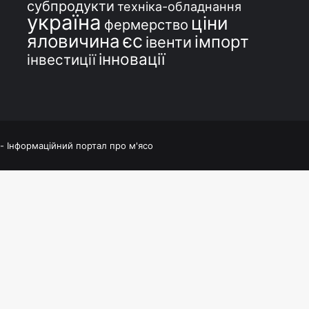
субпродукти
техніка-обладнання
україна
ціни
фермерство
єс
яловичина
імпорт
івенти
інновації
інвестиції
 - Інформаційний портал про м'ясо