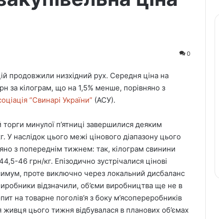
0
ій продовжили низхідний рух. Середня ціна на
рн за кілограм, що на 1,5% менше, порівняно з
соціація “Свинарі України”
(АСУ).
й торги минулої п’ятниці завершилися деяким
кг. У наслідок цього межі цінового діапазону цього
яно з попереднім тижнем: так, кілограм свинини
,5-46 грн/кг. Епізодично зустрічалися цінові
симум, проте виключно через локальний дисбаланс
Виробники відзначили, об’єми виробництва ще не в
опит на товарне поголів’я з боку м’ясопереробників
я живця цього тижня відбувалася в планових об’ємах