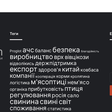
Теги
E
безпека
ачс
баланс
Proglot
благодійність
виробництво
врх
вівцікози
держпідтримка
відволікись
експорт
китай
здоров'я
ковбаса
компанії
В
корми
кролятина
кооперація
м'ясоптиці
с
нем'ясо
логістика
e
птиця
прибутковість
органіка
регулювання
росія
сало
свинина
свині
світ
споживання
статистика