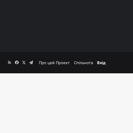
RSS
Facebook
X
Telegram
Про цей Проект
Спільнота
Вхід