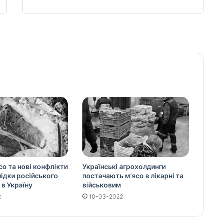
со та нові конфлікти
Українські агрохолдинги
слідки російського
постачають м’ясо в лікарні та
 в Україну
військовим
2
10-03-2022