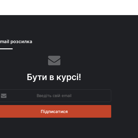
mail розсилка
Бути в курсі!
ведіть
вій
mail