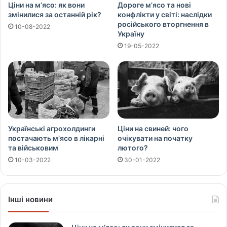
Ціни на м’ясо: як вони
Дороге м’ясо та нові
змінилися за останній рік?
конфлікти у світі: наслідки
російського вторгнення в
10-08-2022
Україну
19-05-2022
Українські агрохолдинги
Ціни на свиней: чого
постачають м’ясо в лікарні
очікувати на початку
та військовим
лютого?
10-03-2022
30-01-2022
Інші новини