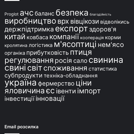
і
безпека
ачс
баланс
Proglot
благодійність
виробництво
врх
вівцікози
відволікись
експорт
держпідтримка
здоров'я
китай
компанії
ковбаса
корми
кооперація
м'ясоптиці
нем'ясо
логістика
кролятина
птиця
прибутковість
органіка
свинина
регулювання
росія
сало
свині
світ
споживання
статистика
субпродукти
техніка-обладнання
україна
ціни
фермерство
єс
яловичина
імпорт
івенти
інновації
інвестиції
Email розсилка