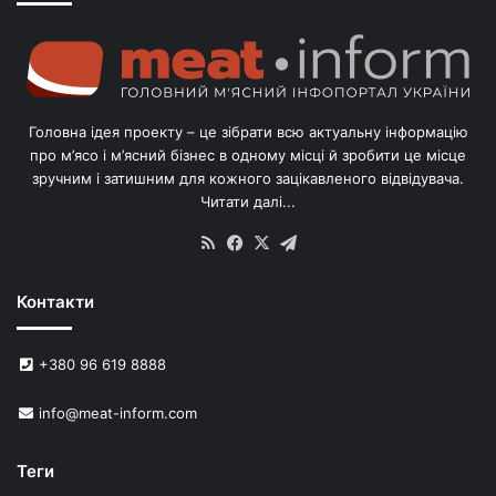
г
о
л
і
в
Головна ідея проекту – це зібрати всю актуальну інформацію
’
про м’ясо і м’ясний бізнес в одному місці й зробити це місце
я
зручним і затишним для кожного зацікавленого відвідувача.
м
Читати далі...
с
в
RSS
Facebook
X
Telegram
и
н
Контакти
е
й
в
+380 96 619 8888
У
к
info@meat-inform.com
р
а
ї
Теги
н