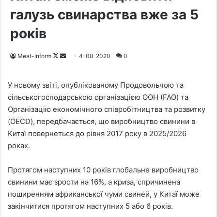
галузь свинарства вже за 5
років
Meat-Inform
F
S
4-08-2020
0
o
e
l
n
У новому звіті, опублікованому Продовольчою та
l
d
сільськогосподарською організацією ООН (FAO) та
o
a
Організацію економічного співробітництва та розвитку
w
n
(OECD), передбачається, що виробництво свинини в
o
e
Китаї повернеться до рівня 2017 року в 2025/2026
n
m
роках.
X
a
i
Протягом наступних 10 років глобальне виробництво
l
свинини має зрости на 16%, а криза, спричинена
поширенням африканської чуми свиней, у Китаї може
закінчитися протягом наступних 5 або 6 років.