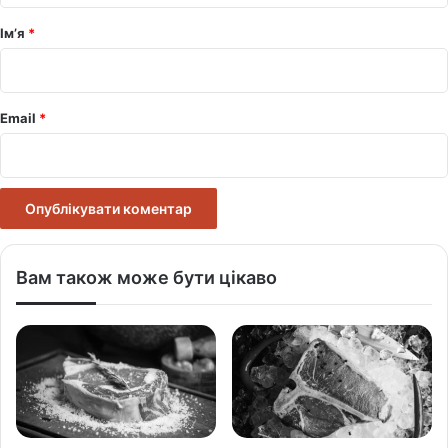
р
Ім’я
*
*
Email
*
Вам також може бути цікаво