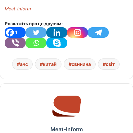
Meat-Inform
Розкажіть про це друзям:
1
ачс
китай
свинина
світ
Meat-Inform