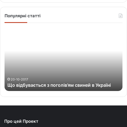
Популярні статті
Щ
о
в
і
д
б
у
в
а
20-10-2017
Що відбувається з поголів’ям свиней в Україні
є
т
ь
с
я
з
Про цей Проект
п
о