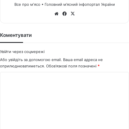
Все про м'ясо • Головний м’ясний інфопортал України
We
Fa
X
bsi
ce
te
bo
ok
Коментувати
Увійти через соцмережі
Або увійдіть за допомогою email. Ваша email адреса не
оприлюднюватиметься.
Обов’язкові поля позначені
*
К
о
м
е
н
т
а