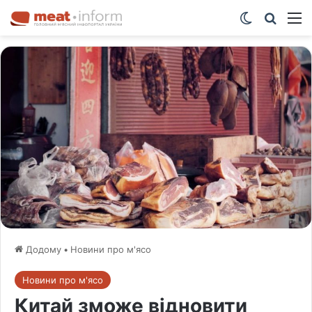
Switch ski
Шукат
М
Додому
•
Новини про м'ясо
Новини про м'ясо
Китай зможе відновити