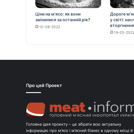
Ціни на м’ясо: як вони
Дороге м’я
змінилися за останній рік?
у світі: на
вторгнення
10-08-2022
19-05-202
Про цей Проект
Головна ідея проекту – це зібрати всю актуальну
інформацію про м’ясо і м’ясний бізнес в одному місці й