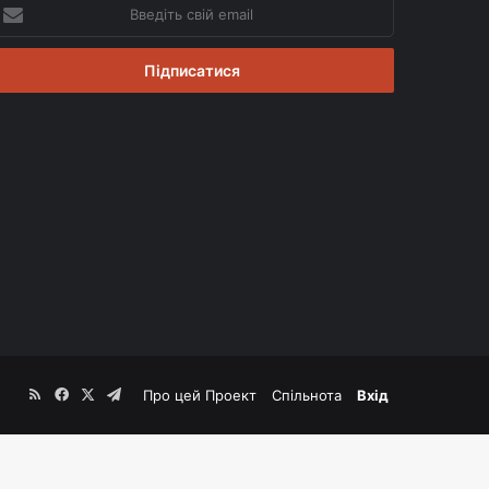
ведіть
вій
mail
RSS
Facebook
X
Telegram
Про цей Проект
Спільнота
Вхід