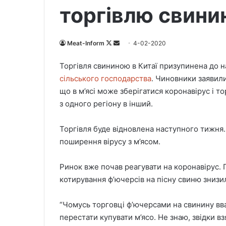
торгівлю свин
Meat-Inform
F
S
4-02-2020
o
e
Торгівля свининою в Китаї призупинена до 
l
n
сільського господарства
. Чиновники заявили
l
d
що в м’ясі може зберігатися коронавірус і
o
a
з одного регіону в інший.
w
n
o
e
Торгівля буде відновлена ​​наступного тижня
n
m
X
a
поширення вірусу з м’ясом.
i
l
Ринок вже почав реагувати на коронавірус.
котирування ф’ючерсів на пісну свиню знизил
“Чомусь торговці ф’ючерсами на свинину вв
перестати купувати м’ясо. Не знаю, звідки взя