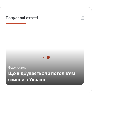
Популярні статті
Щ
о
в
і
д
б
у
20-10-2017
в
Що відбувається з поголів’ям
а
свиней в Україні
є
т
ь
с
я
з
п