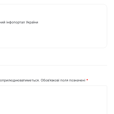
ний інфопортал України
не оприлюднюватиметься.
Обов’язкові поля позначені
*