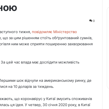
иною
0
наступного тижня,
повідомляє Міністерство
, що за цим рішенням стоїть обґрунтований сумнів,
 торгівля ним може сприяти поширенню захворювання
. За цей час влада має дослідити можливість
 Першими шок відчули на американському ринку, де
ися на 10 доларів за тиждень.
ажають, що коронавірус у Китаї змусить споживачів
лась ця ідея. У четвер, 30 січня 2020 року, в Китаї