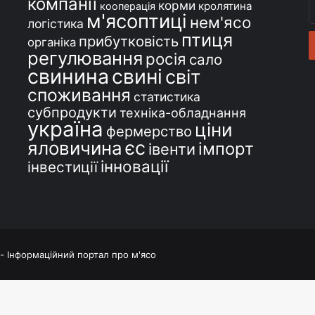
компанії
В
корми
кролятина
кооперація
м'ясоптиці
с
нем'ясо
логістика
e
птиця
прибутковість
органіка
регулювання
росія
сало
свинина
свині
світ
споживання
статистика
субпродукти
техніка-обладнання
україна
ціни
фермерство
єс
яловичина
імпорт
івенти
інновації
інвестиції
 - Інформаційний портал про м'ясо