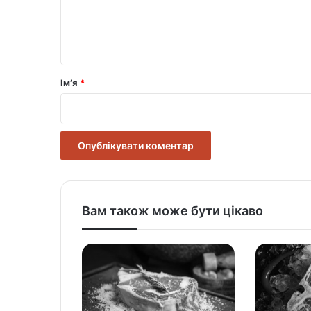
н
т
а
р
Ім’я
*
*
Вам також може бути цікаво