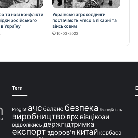
со та нові конфлікти
Українські агрохолдинги
слідки російського
постачають м’ясо в лікарні та
 в Україну
військовим
2
10-03-2022
Теги
E
безпека
ачс
баланс
Proglot
благодійність
виробництво
врх
вівцікози
держпідтримка
відволікись
експорт
китай
здоров'я
ковбаса