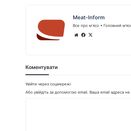
Meat-Inform
Все про м'ясо • Головний м’яс
We
Fa
X
bsi
ce
te
bo
ok
Коментувати
Увійти через соцмережі
Або увійдіть за допомогою email. Ваша email адреса 
К
о
м
е