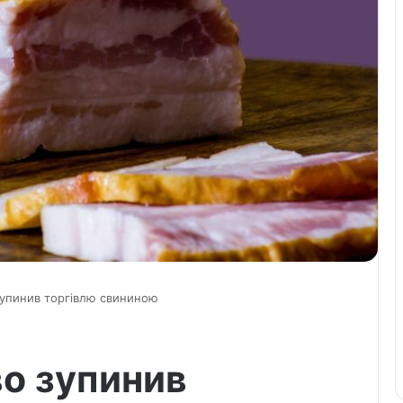
зупинив торгівлю свининою
о зупинив