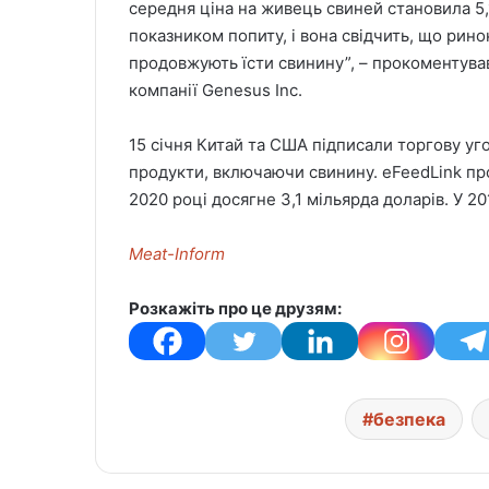
середня ціна на живець свиней становила 5,
показником попиту, і вона свідчить, що рин
продовжують їсти свинину”, – прокоментува
компанії Genesus Inc.
15 січня Китай та США підписали торгову уго
продукти, включаючи свинину. eFeedLink про
2020 році досягне 3,1 мільярда доларів. У 20
Meat-Inform
Розкажіть про це друзям:
безпека