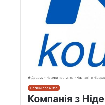
Додому
•
Новини про м'ясо
•
Компанія з Нідерл
Новини про м'ясо
Компанія з Нід