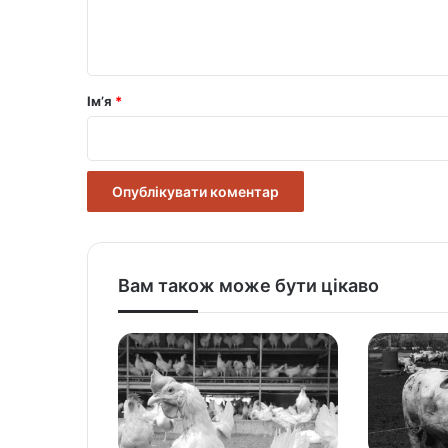
н
т
а
р
Ім’я
*
*
Вам також може бути цікаво