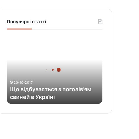
Популярні статті
Щ
о
в
і
д
б
у
20-10-2017
в
Що відбувається з поголів’ям
а
свиней в Україні
є
т
ь
с
я
з
п