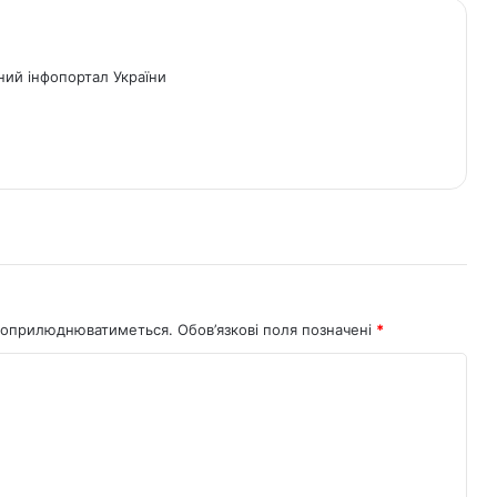
ний інфопортал України
не оприлюднюватиметься.
Обов’язкові поля позначені
*