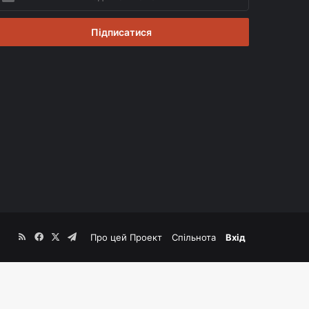
вій
mail
RSS
Facebook
X
Telegram
Про цей Проект
Спільнота
Вхід