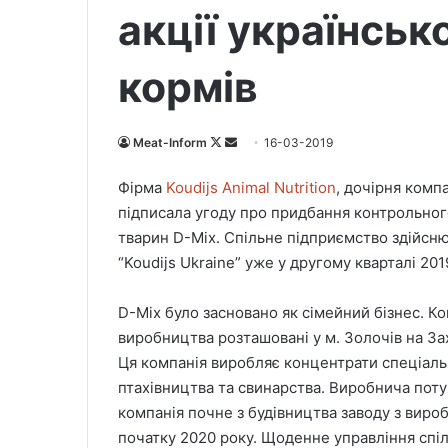
акції українськ
кормів
Meat-Inform
F
S
16-03-2019
o
e
Фірма
Koudijs Animal Nutrition
, дочірня комп
l
n
підписала угоду про придбання контрольного
l
d
тварин D-Mix. Спільне підприємство здійсн
o
a
“Koudijs Ukraine” уже у другому кварталі 201
w
n
o
e
D-Mix було засновано як сімейний бізнес. К
n
m
X
a
виробництва розташовані у м. Золочів на Захі
i
Ця компанія виробляє концентрати спеціаль
l
птахівництва та свинарства. Виробнича поту
компанія почне з будівництва заводу з виробн
початку 2020 року. Щоденне управління спі