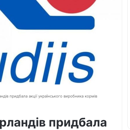
андів придбала акції українського виробника кормів
ерландів придбала