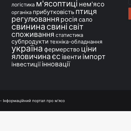
м'ясоптиці
с
нем'ясо
логістика
e
птиця
прибутковість
органіка
регулювання
росія
сало
свинина
свині
світ
споживання
статистика
субпродукти
техніка-обладнання
україна
ціни
фермерство
єс
яловичина
імпорт
івенти
інновації
інвестиції
 - Інформаційний портал про м'ясо