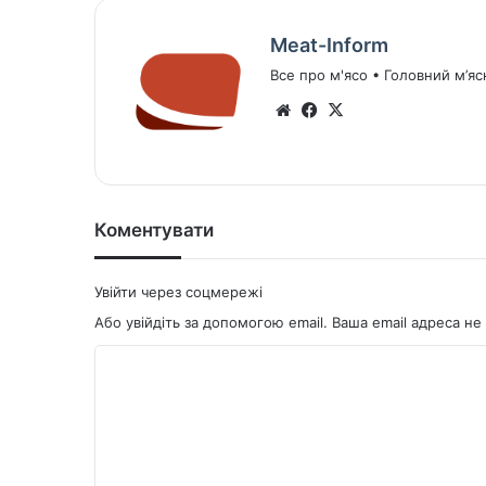
Meat-Inform
Все про м'ясо • Головний м’яс
We
Fa
X
bsi
ce
te
bo
ok
Коментувати
Увійти через соцмережі
Або увійдіть за допомогою email. Ваша email адреса 
К
о
м
е