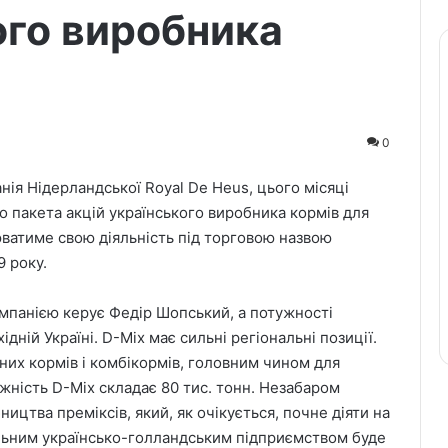
ого виробника
0
анія Нідерландської Royal De Heus, цього місяці
 пакета акцій українського виробника кормів для
юватиме свою діяльність під торговою назвою
9 року.
омпанією керує Федір Шопський, а потужності
дній Україні. D-Mix має сильні регіональні позиції.
них кормів і комбікормів, головним чином для
жність D-Mix складає 80 тис. тонн. Незабаром
ицтва преміксів, який, як очікується, почне діяти на
льним українсько-голландським підприємством буде