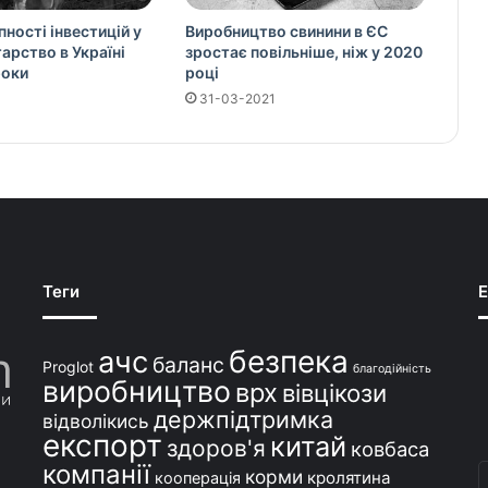
ності інвестицій у
Виробництво свинини в ЄС
арство в Україні
зростає повільніше, ніж у 2020
роки
році
31-03-2021
Теги
E
безпека
ачс
баланс
Proglot
благодійність
виробництво
врх
вівцікози
держпідтримка
відволікись
експорт
китай
здоров'я
ковбаса
компанії
В
корми
кролятина
кооперація