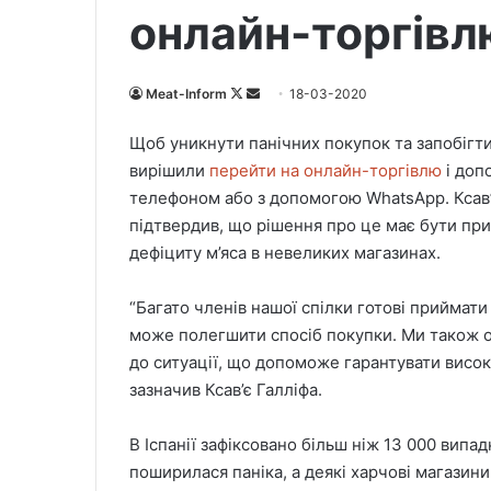
онлайн-торгівл
Meat-Inform
F
S
18-03-2020
o
e
Щоб уникнути панічних покупок та запобігт
l
n
вирішили
перейти на онлайн-торгівлю
і доп
l
d
телефоном або з допомогою WhatsApp. Ксав’є 
o
a
підтвердив, що рішення про це має бути пр
w
n
дефіциту м’яса в невеликих магазинах.
o
e
n
m
X
a
“Багато членів нашої спілки готові приймат
i
може полегшити спосіб покупки. Ми також о
l
до ситуації, що допоможе гарантувати висок
зазначив Ксав’є Галліфа.
В Іспанії зафіксовано більш ніж 13 000 випа
поширилася паніка, а деякі харчові магазин