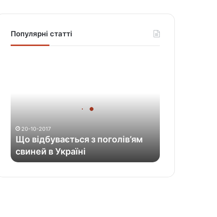
Популярні статті
Щ
о
в
і
д
б
у
20-10-2017
в
Що відбувається з поголів’ям
а
свиней в Україні
є
т
ь
с
я
з
п