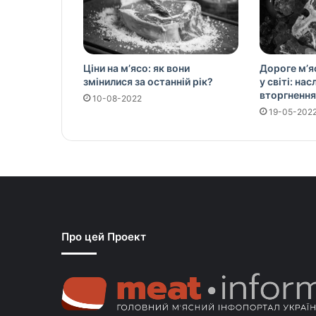
Ціни на м’ясо: як вони
Дороге м’я
змінилися за останній рік?
у світі: на
вторгнення
10-08-2022
19-05-202
Про цей Проект