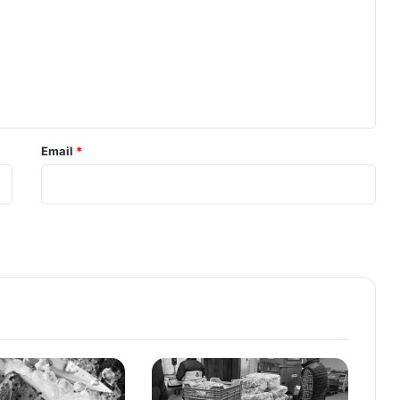
Email
*