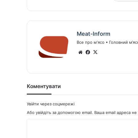
Meat-Inform
Все про м'ясо • Головний м’яс
We
Fa
X
bsi
ce
te
bo
ok
Коментувати
Увійти через соцмережі
Або увійдіть за допомогою email. Ваша email адреса 
К
о