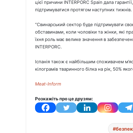
цієї причини INTERPORC Spain дала гарантії
підтримуватися протягом наступних тижнів.
“Свинарський сектор буде підтримувати сво
обставинами, коли чоловіки та жінки, які п
їхня роль має велике значення в забезпеченн
INTERPORC.
Іспанія також є найбільшим споживачем м’яс
кілограмів тваринного білка на рік, 50% яког
Meat-Inform
Розкажіть про це друзям:
безпек