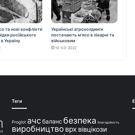
со та нові конфлікти
Українські агрохолдинги
слідки російського
постачають м’ясо в лікарні та
 в Україну
військовим
2
10-03-2022
Теги
E
безпека
ачс
баланс
Proglot
благодійність
виробництво
врх
вівцікози