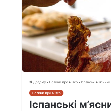
Додому
•
Новини про м'ясо
•
Іспанські м’ясник
Новини про м'ясо
Іспанські м’ясн