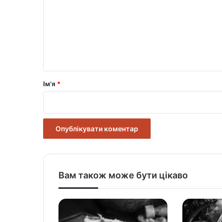
м
е
н
т
а
р
Ім’я
*
*
Вам також може бути цікаво