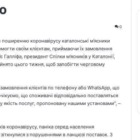
ю
0
и поширенню коронавірусу каталонські м’ясники
омогти своїм клієнтам, приймаючи їх замовлення
Галліфа, президент Спілки м’ясників у Каталонії,
ийнято цього тижня, щоб запобігти черговому
и замовлення клієнтів по телефону або WhatsApp, що
чікуємо, що споживачі відповідально поставляться
у якість послуг, пропоновану нашими установами”, –
дків коронавірусу, паніка серед населення
и зіткнулися з порушеннями в ланцюзі поставок. З