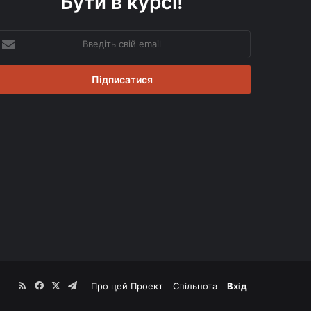
Бути в курсі!
ведіть
вій
mail
RSS
Facebook
X
Telegram
Про цей Проект
Спільнота
Вхід