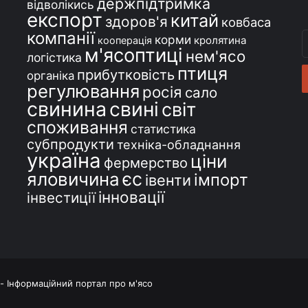
держпідтримка
відволікись
експорт
китай
здоров'я
ковбаса
компанії
В
корми
кролятина
кооперація
м'ясоптиці
с
нем'ясо
логістика
e
птиця
прибутковість
органіка
регулювання
росія
сало
свинина
свині
світ
споживання
статистика
субпродукти
техніка-обладнання
україна
ціни
фермерство
єс
яловичина
імпорт
івенти
інновації
інвестиції
 - Інформаційний портал про м'ясо