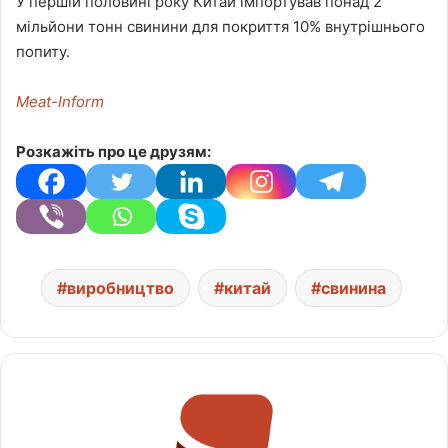
У першій половині року Китай імпортував понад 2
мільйони тонн свинини для покриття 10% внутрішнього
попиту.
Meat-Inform
Розкажіть про це друзям:
виробництво
китай
свинина