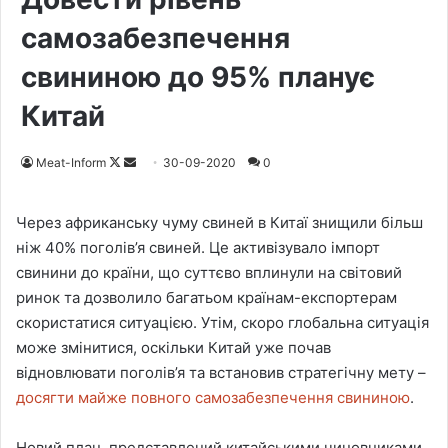
самозабезпечення
свининою до 95% планує
Китай
Meat-Inform
F
S
30-09-2020
0
o
e
l
n
Через африканську чуму свиней в Китаї знищили більш
l
d
ніж 40% поголів’я свиней. Це активізувало імпорт
o
a
свинини до країни, що суттєво вплинули на світовий
w
n
ринок та дозволило багатьом країнам-експортерам
o
e
скористатися ситуацією. Утім, скоро глобальна ситуація
n
m
може змінитися, оскільки Китай уже почав
X
a
відновлювати поголів’я та встановив стратегічну мету –
i
досягти майже повного самозабезпечення свининою
.
l
Новий план, представлений китайськими чиновниками,