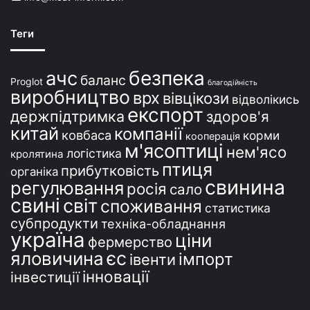
р
а
ї
Теги
н
і
безпека
ачс
баланс
Proglot
благодійність
виробництво
врх
вівцікози
відволікись
експорт
держпідтримка
здоров'я
китай
компанії
ковбаса
корми
кооперація
м'ясоптиці
нем'ясо
логістика
кролятина
птиця
прибутковість
органіка
свинина
регулювання
росія
сало
свині
світ
споживання
статистика
субпродукти
техніка-обладнання
україна
ціни
фермерство
єс
яловичина
імпорт
івенти
інновації
інвестиції