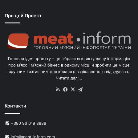
я
з
Про цей Проект
п
о
г
о
л
і
в
Головна ідея проекту – це зібрати всю актуальну інформацію
’
про м’ясо і м’ясний бізнес в одному місці й зробити це місце
я
зручним і затишним для кожного зацікавленого відвідувача.
м
Читати далі...
с
в
RSS
Facebook
X
Telegram
и
н
Контакти
е
й
в
+380 96 619 8888
У
к
info@meat-inform.com