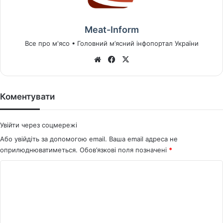
Meat-Inform
Все про м'ясо • Головний м’ясний інфопортал України
We
Fa
X
bsi
ce
te
bo
ok
Коментувати
Увійти через соцмережі
Або увійдіть за допомогою email. Ваша email адреса не
оприлюднюватиметься.
Обов’язкові поля позначені
*
К
о
м
е