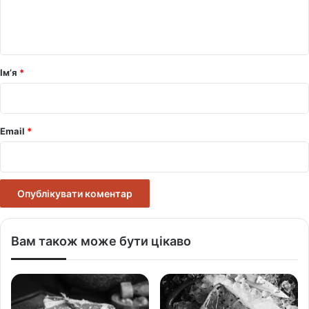
н
т
а
р
Ім’я
*
*
Email
*
Вам також може бути цікаво