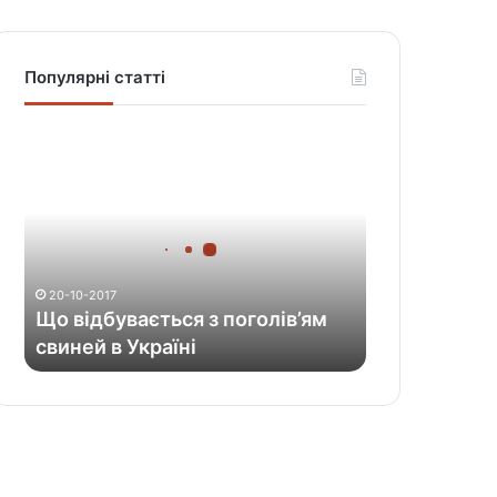
Популярні статті
Щ
о
в
і
д
б
у
20-10-2017
в
Що відбувається з поголів’ям
а
свиней в Україні
є
т
ь
с
я
з
п