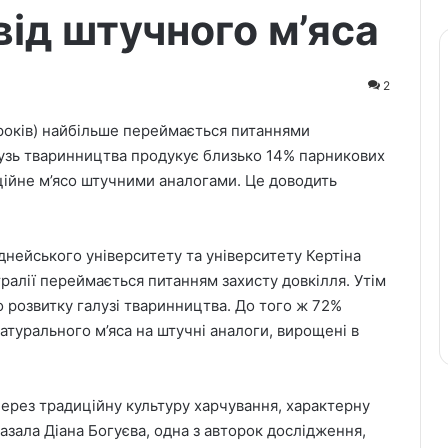
від штучного м’яса
2
5 років) найбільше переймається питаннями
алузь тваринництва продукує близько 14% парникових
ційне м’ясо штучними аналогами. Це доводить
іднейського університету та університету Кертіна
ралії переймається питанням захисту довкілля. Утім
 розвитку галузі тваринництва. До того ж 72%
атурального м’яса на штучні аналоги, вирощені в
через традиційну культуру харчування, характерну
казала Діана Богуєва, одна з авторок дослідження,