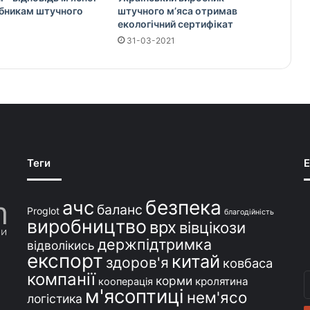
обникам штучного
штучного м’яса отримав
екологічний сертифікат
31-03-2021
Теги
E
безпека
ачс
баланс
Proglot
благодійність
виробництво
врх
вівцікози
держпідтримка
відволікись
експорт
китай
здоров'я
ковбаса
компанії
В
корми
кролятина
кооперація
м'ясоптиці
с
нем'ясо
логістика
e