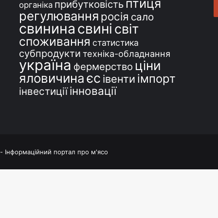
птиця
прибутковість
органіка
регулювання
росія
сало
свинина
свині
світ
споживання
статистика
субпродукти
техніка-обладнання
україна
ціни
фермерство
єс
яловичина
імпорт
івенти
інновації
інвестиції
 - Інформаційний портал про м'ясо