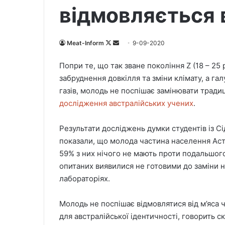
відмовляється 
Meat-Inform
F
S
9-09-2020
o
e
Попри те, що так зване покоління Z (18 – 2
l
n
забруднення довкілля та зміни клімату, а г
l
d
газів, молодь не поспішає замінювати тради
o
a
дослідження австралійських учених
.
w
n
o
e
Результати досліджень думки студентів із С
n
m
X
a
показали, що молода частина населення Аст
i
59% з них нічого не мають проти подальшого
l
опитаних виявилися не готовими до заміни н
лабораторіях.
Молодь не поспішає відмовлятися від м’яса 
для австралійської ідентичності, говорить с