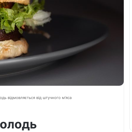
дь відмовляється від штучного м’яса
молодь