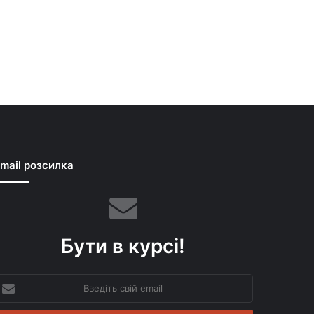
mail розсилка
Бути в курсі!
ведіть
вій
mail