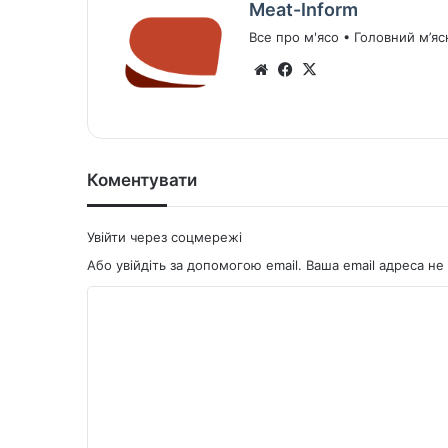
Meat-Inform
Все про м'ясо • Головний м’яс
We
Fa
X
bsi
ce
te
bo
ok
Коментувати
Увійти через соцмережі
Або увійдіть за допомогою email. Ваша email адреса 
К
о
м
е
н