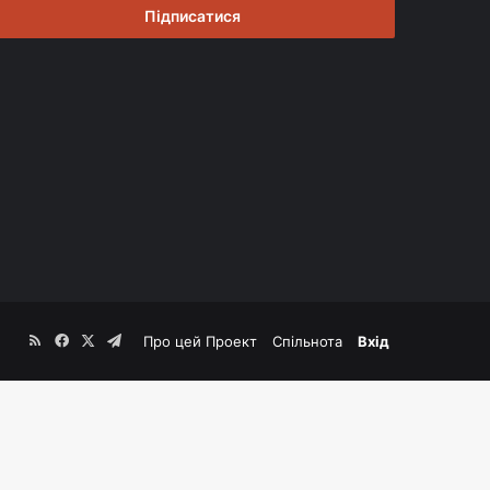
RSS
Facebook
X
Telegram
Про цей Проект
Спільнота
Вхід