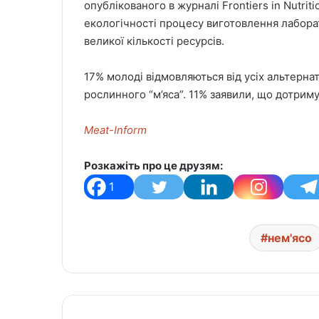
опублікованого в журналі Frontiers in Nutriti
екологічності процесу виготовлення лаборат
великої кількості ресурсів.
17% молоді відмовляються від усіх альтерна
рослинного “м’яса”. 11% заявили, що дотриму
Meat-Inform
Розкажіть про це друзям:
1
нем'ясо