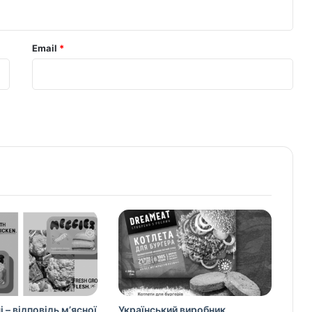
Email
*
і – відповідь м’ясної
Український виробник