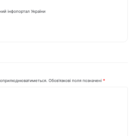
ний інфопортал України
не оприлюднюватиметься.
Обов’язкові поля позначені
*