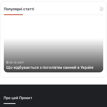
Популярні статті
Щ
о
в
і
д
б
у
в
а
20-10-2017
Що відбувається з поголів’ям свиней в Україні
є
т
ь
с
я
з
Про цей Проект
п
о