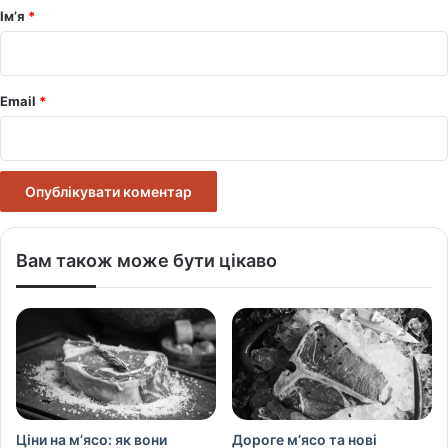
р
Ім’я
*
*
Email
*
Вам також може бути цікаво
Ціни на м’ясо: як вони
Дороге м’ясо та нові