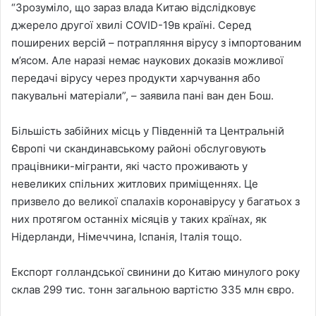
“Зрозуміло, що зараз влада Китаю відслідковує
джерело другої хвилі COVID-19в країні. Серед
поширених версій – потрапляння вірусу з імпортованим
м’ясом. Але наразі немає наукових доказів можливої ​​
передачі вірусу через продукти харчування або
пакувальні матеріали”, – заявила пані ван ден Бош.
Більшість забійних місць у Південній та Центральній
Європі чи скандинавському районі обслуговують
працівники-мігранти, які часто проживають у
невеликих спільних житлових приміщеннях. Це
призвело до великої спалахів коронавірусу у багатьох з
них протягом останніх місяців у таких країнах, як
Нідерланди, Німеччина, Іспанія, Італія тощо.
Експорт голландської свинини до Китаю минулого року
склав 299 тис. тонн загальною вартістю 335 млн євро.