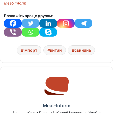
Meat-Inform
Розкажіть про це друзям:
імпорт
китай
свинина
Meat-Inform
Все про м'ясо • Головний м’ясний інфопортал України