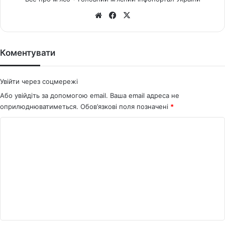
We
Fa
X
bsi
ce
te
bo
ok
Коментувати
Увійти через соцмережі
Або увійдіть за допомогою email. Ваша email адреса не
оприлюднюватиметься.
Обов’язкові поля позначені
*
К
о
м
е
н
т
а