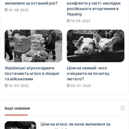
змінилися за останній рік?
конфлікти у світі: наслідки
російського вторгнення в
10-08-2022
Україну
19-05-2022
Українські агрохолдинги
Ціни на свиней: чого
постачають м’ясо в лікарні
очікувати на початку
та військовим
лютого?
10-03-2022
30-01-2022
Інші новини
Ціни на м’ясо: як вони змінилися за