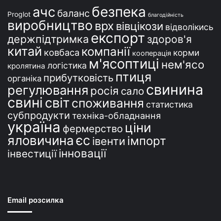
безпека
ачс
баланс
Proglot
благодійність
виробництво
врх
вівцікози
відволікись
експорт
держпідтримка
здоров'я
китай
компанії
ковбаса
корми
кооперація
м'ясоптиці
нем'ясо
логістика
кролятина
птиця
прибутковість
органіка
свинина
регулювання
росія
сало
свині
світ
споживання
статистика
субпродукти
техніка-обладнання
україна
ціни
фермерство
єс
яловичина
імпорт
івенти
інновації
інвестиції
Email розсилка