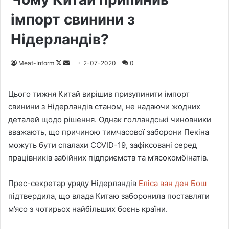
імпорт свинини з
Нідерландів?
Meat-Inform
F
S
2-07-2020
0
o
e
l
n
Цього тижня Китай вирішив призупинити імпорт
l
d
свинини з Нідерландів станом, не надаючи жодних
o
a
деталей щодо рішення. Однак голландські чиновники
w
n
вважають, що причиною тимчасової заборони Пекіна
o
e
можуть бути спалахи COVID-19, зафіксовані серед
n
m
працівників забійних підприємств та м’ясокомбінатів.
X
a
i
Прес-секретар уряду Нідерландів
Еліса ван ден Бош
l
підтвердила, що влада Китаю заборонила поставляти
м’ясо з чотирьох найбільших боєнь країни.