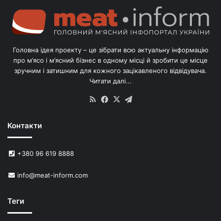
г
о
л
і
в
Головна ідея проекту – це зібрати всю актуальну інформацію
’
про м’ясо і м’ясний бізнес в одному місці й зробити це місце
я
зручним і затишним для кожного зацікавленого відвідувача.
м
Читати далі...
с
в
RSS
Facebook
X
Telegram
и
н
Контакти
е
й
в
+380 96 619 8888
У
к
info@meat-inform.com
р
а
ї
Теги
н
і