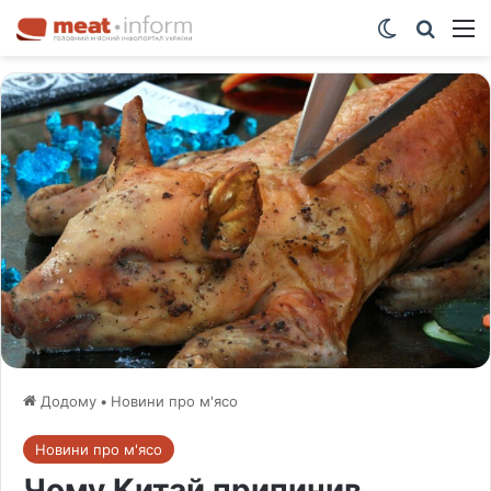
Switch ski
Шукат
М
Додому
•
Новини про м'ясо
Новини про м'ясо
Чому Китай припинив