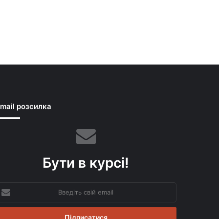
mail розсилка
Бути в курсі!
ведіть
вій
mail