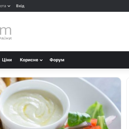
ота
Вхід
Ціни
Корисне
Форум