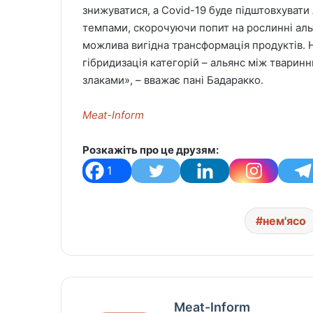
знижуватися, а Covid-19 буде підштовхувати
темпами, скорочуючи попит на рослинні аль
можлива вигідна трансформація продуктів.
гібридизація категорій – альянс між тварин
злаками», – вважає пані Бадаракко.
Meat-Inform
Розкажіть про це друзям:
1
нем'ясо
Meat-Inform