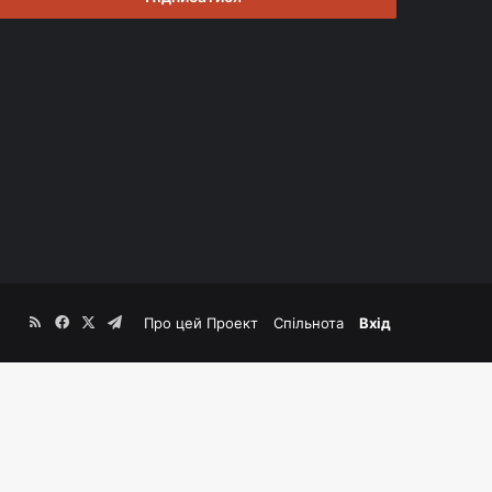
RSS
Facebook
X
Telegram
Про цей Проект
Спільнота
Вхід