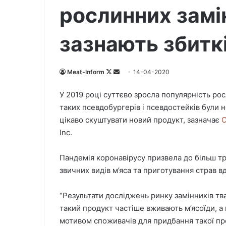
рослинних замі
зазнають збитк
Meat-Inform
F
S
14-04-2020
o
e
У 2019 році суттєво зросла популярність ро
l
n
таких псевдобургерів і псевдостейків були не
l
d
цікаво скуштувати новий продукт, зазначає
С
o
a
Inc.
w
n
o
e
Пандемія коронавірусу призвела до більш тр
n
m
X
a
звичних видів м’яса та приготування страв в
i
l
“Результати досліджень ринку замінників тв
такий продукт частіше вживають м’ясоїди, а 
мотивом споживачів для придбання такої пр