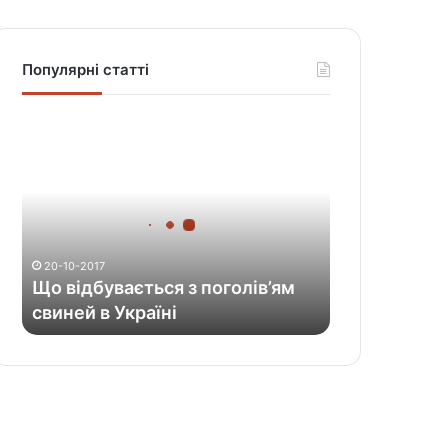
Популярні статті
Щ
о
в
і
д
б
у
20-10-2017
в
Що відбувається з поголів’ям
а
свиней в Україні
є
т
ь
с
я
з
п