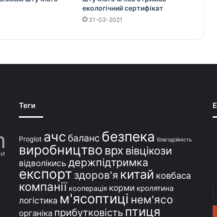
екологічний сертифікат
31-03-2021
Теги
E
безпека
ачс
баланс
Proglot
благодійність
виробництво
врх
вівцікози
держпідтримка
відволікись
експорт
китай
здоров'я
ковбаса
компанії
В
корми
кролятина
кооперація
м'ясоптиці
с
нем'ясо
логістика
e
птиця
прибутковість
органіка