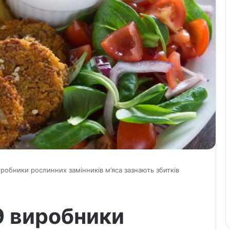
робники рослинних замінників м’яса зазнають збитків
9 виробники