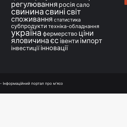
регулювання
росія
сало
свинина
свині
світ
споживання
статистика
субпродукти
техніка-обладнання
україна
ціни
фермерство
єс
яловичина
імпорт
івенти
інновації
інвестиції
 - Інформаційний портал про м'ясо