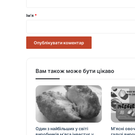
а
р
Ім’я
*
*
Вам також може бути цікаво
Один з найбільших у світі
М’ясні овоч
виробників м’яса інвестує у
галузі вир