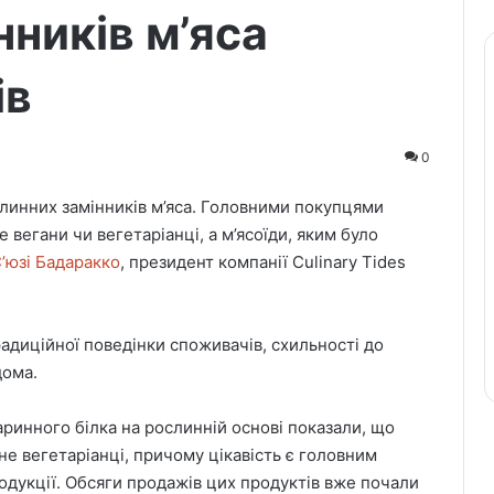
нників м’яса
ів
0
слинних замінників м’яса. Головними покупцями
 вегани чи вегетаріанці, а м’ясоїди, яким було
’юзі Бадаракко
, президент компанії Culinary Tides
адиційної поведінки споживачів, схильності до
дома.
аринного білка на рослинній основі показали, що
не вегетаріанці, причому цікавість є головним
одукції. Обсяги продажів цих продуктів вже почали