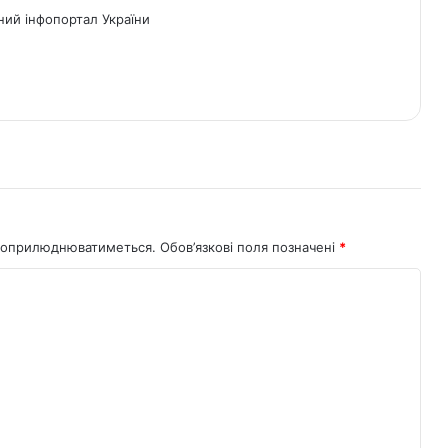
ний інфопортал України
не оприлюднюватиметься.
Обов’язкові поля позначені
*