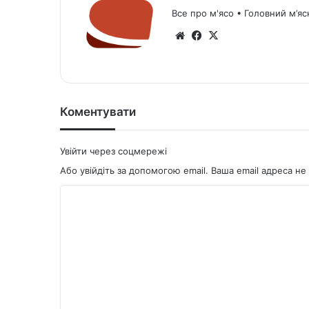
Все про м'ясо • Головний м’яс
We
Fa
X
bsi
ce
te
bo
ok
Коментувати
Увійти через соцмережі
Або увійдіть за допомогою email. Ваша email адреса 
К
о
м
е
н
т