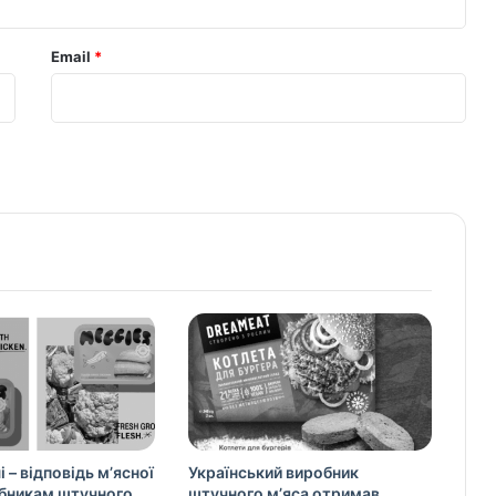
Email
*
і – відповідь м’ясної
Український виробник
обникам штучного
штучного м’яса отримав