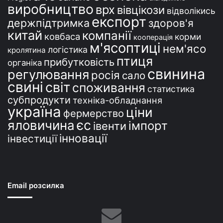
виробництво
врх
вівцікози
відволікись
експорт
держпідтримка
здоров'я
китай
компанії
ковбаса
корми
кооперація
м'ясоптиці
нем'ясо
логістика
кролятина
птиця
прибутковість
органіка
свинина
регулювання
росія
сало
свині
світ
споживання
статистика
субпродукти
техніка-обладнання
україна
ціни
фермерство
єс
яловичина
імпорт
івенти
інновації
інвестиції
Email розсилка