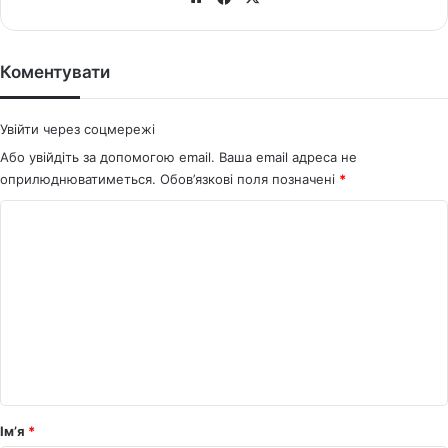
bsi
ce
te
bo
ok
Коментувати
Увійти через соцмережі
Або увійдіть за допомогою email. Ваша email адреса не
оприлюднюватиметься.
Обов’язкові поля позначені
*
К
о
м
е
н
т
а
р
Ім’я
*