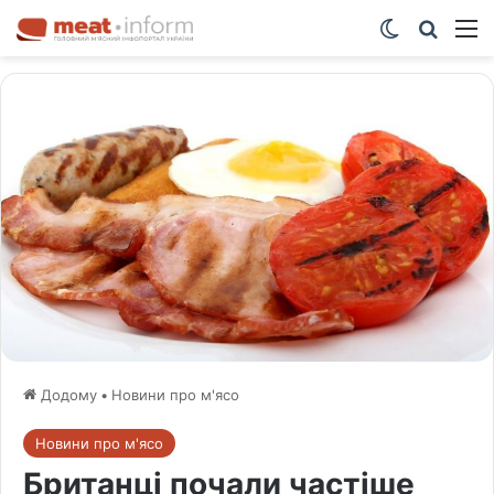
Switch ski
Шукат
М
Додому
•
Новини про м'ясо
Новини про м'ясо
Британці почали частіше