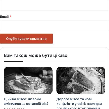
*
Email
*
Вам також може бути цікаво
Ціни на м’ясо: як вони
Дороге м’ясо та нові
змінилися за останній рік?
конфлікти у світі: наслідки
російського вторгнення в