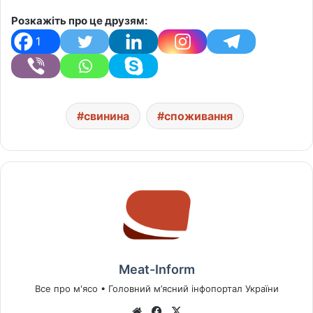
Розкажіть про це друзям:
1
свинина
споживання
Meat-Inform
Все про м'ясо • Головний м’ясний інфопортал України
We
Fa
X