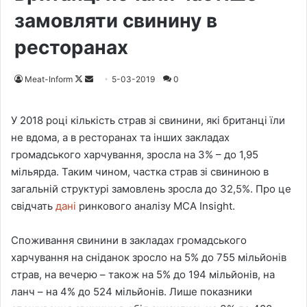
замовляти свинину в
ресторанах
Meat-Inform
F
S
5-03-2019
0
o
e
l
n
У 2018 році кількість страв зі свинини, які британці їли
l
d
не вдома, а в ресторанах та інших закладах
o
a
громадського харчування, зросла на 3% – до 1,95
w
n
мільярда. Таким чином, частка страв зі свининою в
o
e
загальній структурі замовлень зросла до 32,5%. Про це
n
m
свідчать
дані
ринкового аналізу MCA Insight.
X
a
i
Споживання свинини в закладах громадського
l
харчування на сніданок зросло на 5% до 755 мільйонів
страв, на вечерю – також на 5% до 194 мільйонів, на
ланч – на 4% до 524 мільйонів. Лише показники