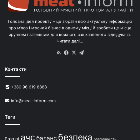
л
і
в
Головна ідея проекту – це зібрати всю актуальну інформацію
’
про м’ясо і м’ясний бізнес в одному місці й зробити це місце
я
зручним і затишним для кожного зацікавленого відвідувача.
м
Читати далі...
с
в
RSS
Facebook
X
Telegram
и
н
Контакти
е
й
в
+380 96 619 8888
У
к
info@meat-inform.com
р
а
ї
Теги
н
і
безпека
ачс
баланс
Proglot
благодійність