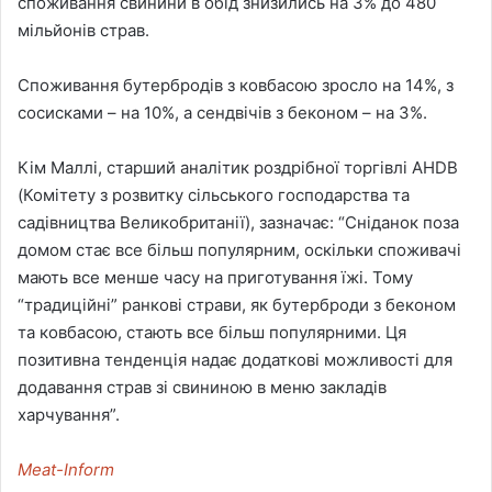
споживання свинини в обід знизились на 3% до 480
мільйонів страв.
Споживання бутербродів з ковбасою зросло на 14%, з
сосисками – на 10%, а сендвічів з беконом – на 3%.
Кім Маллі, старший аналітик роздрібної торгівлі AHDB
(Комітету з розвитку сільського господарства та
садівництва Великобританії), зазначає: “Сніданок поза
домом стає все більш популярним, оскільки споживачі
мають все менше часу на приготування їжі. Тому
“традиційні” ранкові страви, як бутерброди з беконом
та ковбасою, стають все більш популярними. Ця
позитивна тенденція надає додаткові можливості для
додавання страв зі свининою в меню закладів
харчування”.
Meat-Inform