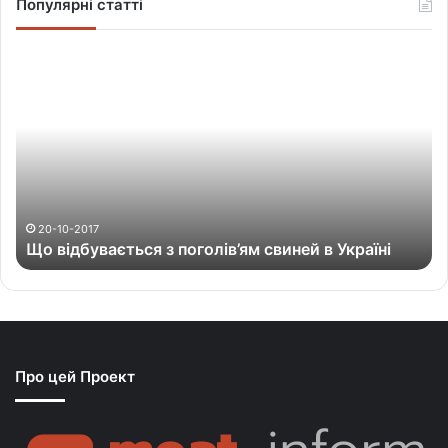
Популярні статті
Щ
о
в
і
д
б
у
в
а
20-10-2017
Що відбувається з поголів’ям свиней в Україні
є
т
ь
с
я
з
Про цей Проект
п
о
г
о