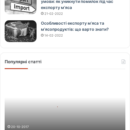
умови: як уникнути помилок під час
експорту м’яса
21-02-2022
Особливості експорту м’яса та
м’ясопродуктів: що варто знати?
14-02-2022
Популярні статті
Щ
о
в
і
д
б
у
в
а
20-10-2017