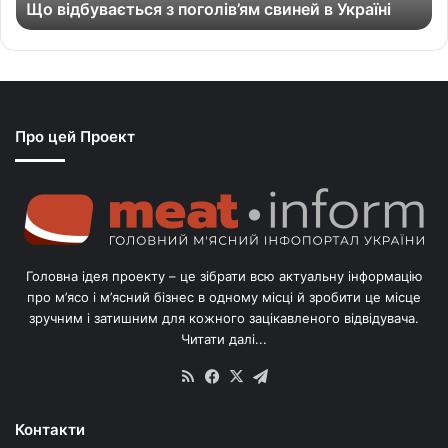
Що відбувається з поголів’ям свиней в Україні
є
т
ь
с
я
з
Про цей Проект
п
о
г
о
л
і
в
Головна ідея проекту – це зібрати всю актуальну інформацію
’
про м’ясо і м’ясний бізнес в одному місці й зробити це місце
я
зручним і затишним для кожного зацікавленого відвідувача.
м
Читати далі...
с
в
RSS
Facebook
X
Telegram
и
н
Контакти
е