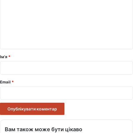
о
м
е
н
т
а
р
Ім’я
*
*
Email
*
Вам також може бути цікаво