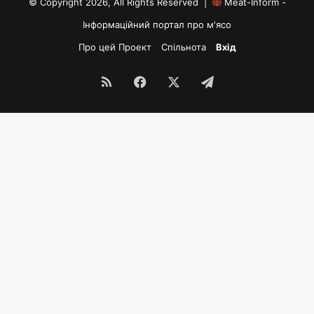
© Copyright 2026, All Rights Reserved |
Meat-Inform -
Інформаційний портал про м'ясо
Про цей Проект
Спільнота
Вхід
RSS
Facebook
X
Telegram