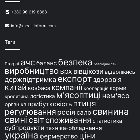
й
в
+380 96 619 8888
У
к
info@meat-inform.com
р
а
ї
Теги
н
і
безпека
ачс
баланс
Proglot
благодійність
виробництво
врх
вівцікози
відволікись
експорт
держпідтримка
здоров'я
китай
компанії
ковбаса
корми
кооперація
м'ясоптиці
нем'ясо
логістика
кролятина
птиця
прибутковість
органіка
свинина
регулювання
росія
сало
свині
світ
споживання
статистика
субпродукти
техніка-обладнання
україна
ціни
фермерство