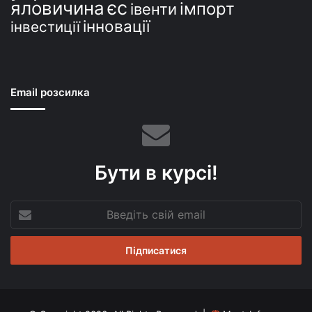
єс
яловичина
імпорт
івенти
інновації
інвестиції
Email розсилка
Бути в курсі!
Введіть
свій
email