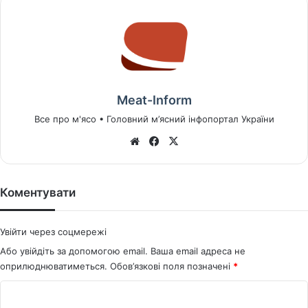
Meat-Inform
Все про м'ясо • Головний м’ясний інфопортал України
We
Fa
X
bsi
ce
te
bo
ok
Коментувати
Увійти через соцмережі
Або увійдіть за допомогою email. Ваша email адреса не
оприлюднюватиметься.
Обов’язкові поля позначені
*
К