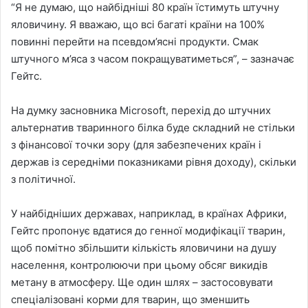
“Я не думаю, що найбідніші 80 країн їстимуть штучну
яловичину. Я вважаю, що всі багаті країни на 100%
повинні перейти на псевдом’ясні продукти. Смак
штучного м’яса з часом покращуватиметься”, – зазначає
Гейтс.
На думку засновника Microsoft, перехід до штучних
альтернатив тваринного білка буде складний не стільки
з фінансової точки зору (для забезпечених країн і
держав із середніми показниками рівня доходу), скільки
з політичної.
У найбідніших державах, наприклад, в країнах Африки,
Гейтс пропонує вдатися до генної модифікації тварин,
щоб помітно збільшити кількість яловичини на душу
населення, контролюючи при цьому обсяг викидів
метану в атмосферу. Ще один шлях – застосовувати
спеціалізовані корми для тварин, що зменшить