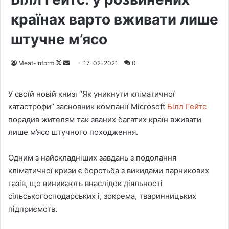
країнах варто вживати лише
штучне м’ясо
Meat-Inform
F
S
17-02-2021
0
o
e
l
n
У своїй новій книзі “Як уникнути кліматичної
l
d
катастрофи” засновник компанії Microsoft
Білл Гейтс
o
a
порадив жителям так званих багатих країн вживати
w
n
лише м’ясо штучного походження.
o
e
n
m
Одним з найскладніших завдань з подолання
X
a
кліматичної кризи є боротьба з викидами парникових
i
газів, що виникають внаслідок діяльності
l
сільськогосподарських і, зокрема, тваринницьких
підприємств.