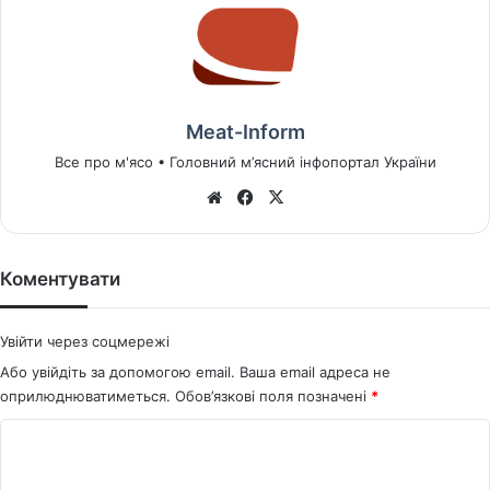
Meat-Inform
Все про м'ясо • Головний м’ясний інфопортал України
We
Fa
X
bsi
ce
te
bo
ok
Коментувати
Увійти через соцмережі
Або увійдіть за допомогою email. Ваша email адреса не
оприлюднюватиметься.
Обов’язкові поля позначені
*
К
о