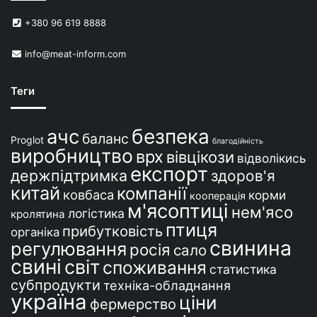
в
+380 96 619 8888
У
к
info@meat-inform.com
р
а
ї
Теги
н
і
безпека
ачс
баланс
Proglot
благодійність
виробництво
врх
вівцікози
відволікись
експорт
держпідтримка
здоров'я
китай
компанії
ковбаса
корми
кооперація
м'ясоптиці
нем'ясо
логістика
кролятина
птиця
прибутковість
органіка
свинина
регулювання
росія
сало
свині
світ
споживання
статистика
субпродукти
техніка-обладнання
україна
ціни
фермерство