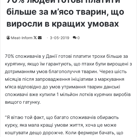
більше за м’ясо тварин, що
виросли в кращих умовах
Meat-Inform
F
S
3-05-2019
0
o
e
l
n
70% споживачів у Данії готові платити трохи більше за
l
d
курятину, якщо їм гарантують, що птахи були вирощені з
o
a
дотриманням умов благополуччя тварин. Через шість
w
n
місяців після запровадження ініціативи з маркування
o
e
м’яса відповідно до умов утримання тварин данські
n
m
споживачі вже купили 1 мільйон лотків курячих виробів
X
a
вищого гатунку.
i
l
“Я вітаю той факт, що багато споживачів обирають
курку, яка мала кращі умови життя, хоча це може
коштувати дещо дорожче. Коли фермери бачать, що