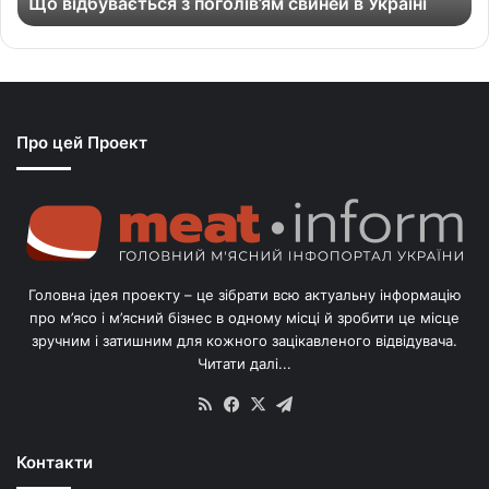
Що відбувається з поголів’ям свиней в Україні
є
т
ь
с
я
з
Про цей Проект
п
о
г
о
л
і
в
Головна ідея проекту – це зібрати всю актуальну інформацію
’
про м’ясо і м’ясний бізнес в одному місці й зробити це місце
я
зручним і затишним для кожного зацікавленого відвідувача.
м
Читати далі...
с
в
RSS
Facebook
X
Telegram
и
н
Контакти
е
й