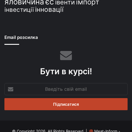
єс
яловичина
імпорт
івенти
інновації
інвестиції
Email розсилка
Бути в курсі!
Введіть
свій
email
© Copyright 2026, All Rights Reserved |
Meat-Inform -