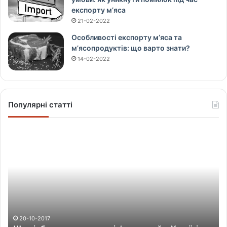
експорту м’яса
21-02-2022
Особливості експорту м’яса та
м’ясопродуктів: що варто знати?
14-02-2022
Популярні статті
Щ
о
в
і
д
б
у
в
а
20-10-2017