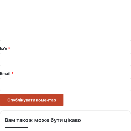
м
е
н
т
а
р
Ім’я
*
*
Email
*
Вам також може бути цікаво