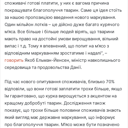
споживачі готові платити, у них є вагома причина
покращувати благополуччя тварин. Саме ця ідея стоїть
за нашою пропозицією введення нового маркування.
Один мільйон лотків – це дійсно дуже багато курячого
м’яса. Все більше і більше людей вірять, що тварини
мають право на достойні умови вирощування, вільний
випас і т.д. Тому я впевнений, що попит на м’ясо з
відповідним маркуванням зростатиме і надалі”, –
говорить
Якоб Ельман-Йенсен, міністр навколишнього
середовища та продовольства Данії.
Під час нового опитування споживачів, близько 70%
відповіли, що вони готові заплатити трохи більше, якщо
їм гарантовано, що курка вирощується з акцентом на
кращому добробуті тварин. Дослідження також
показує, що трохи більше половини споживачів знають
який вигляд має державне маркування, що інформує
про благополуччя тварин. М’ясо може бути позначено