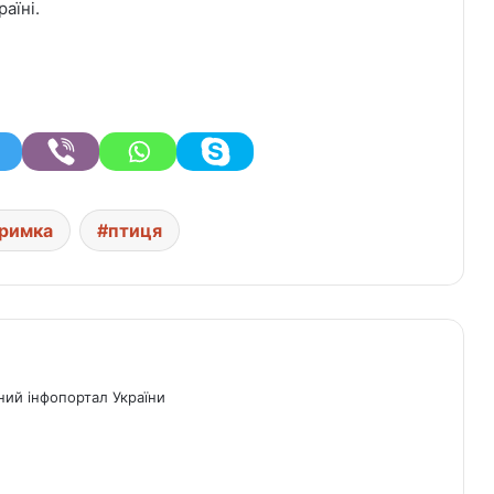
аїні.
римка
птиця
ний інфопортал України