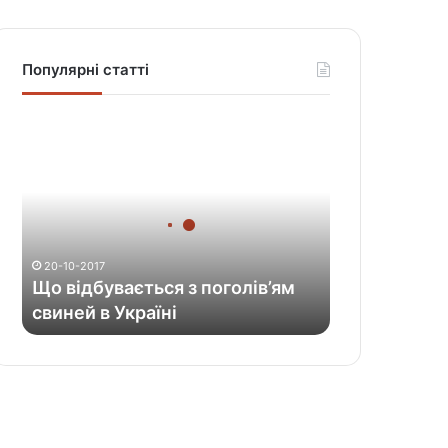
Популярні статті
Щ
о
в
і
д
б
у
20-10-2017
в
Що відбувається з поголів’ям
а
свиней в Україні
є
т
ь
с
я
з
п