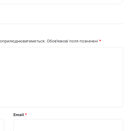
не оприлюднюватиметься.
Обов’язкові поля позначені
*
Email
*