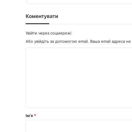
ok
Коментувати
Увійти через соцмережі
Або увійдіть за допомогою email. Ваша email адреса 
К
о
м
е
н
т
а
р
Ім’я
*
*