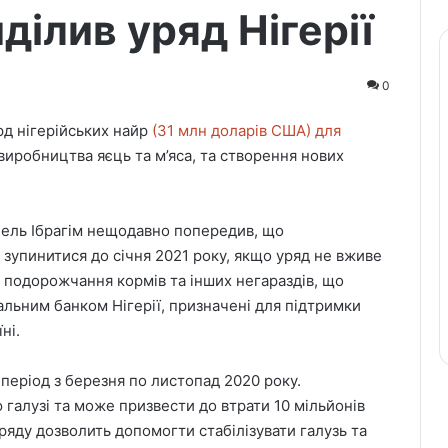
ділив уряд Нігерії
0
рд нігерійських найр
(31 млн доларів США) для
виробництва яєць та м’яса, та створення нових
екіель Ібрагім нещодавно попередив, що
 зупинитися до січня 2021 року, якщо уряд не вживе
 подорожчання кормів та інших негараздів, що
альним банком Нігерії, призначені для підтримки
ні.
 період з березня по листопад 2020 року.
галузі та може призвести до втрати 10 мільйонів
ряду дозволить допомогти стабілізувати галузь та