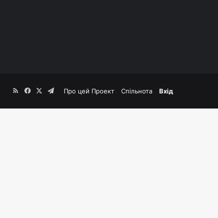
RSS
Facebook
X
Telegram
Про цей Проект
Спільнота
Вхід