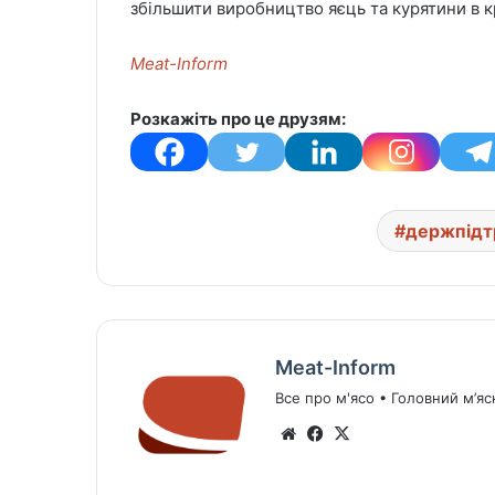
збільшити виробництво яєць та курятини в кр
Meat-Inform
Розкажіть про це друзям:
держпідт
Meat-Inform
Все про м'ясо • Головний м’яс
We
Fa
X
bsi
ce
te
bo