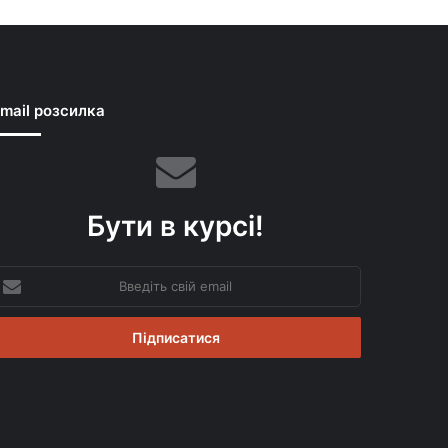
mail розсилка
Бути в курсі!
ведіть
вій
mail