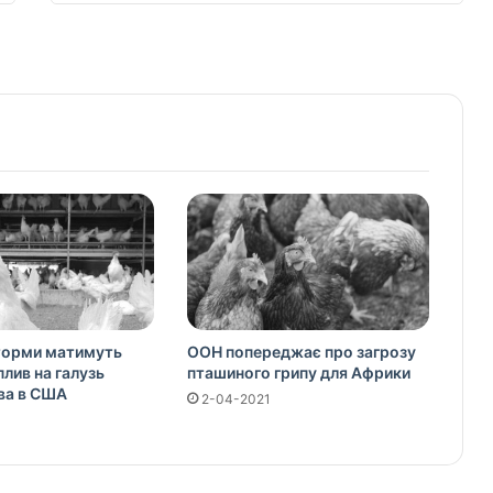
торми матимуть
ООН попереджає про загрозу
плив на галузь
пташиного грипу для Африки
ва в США
2-04-2021