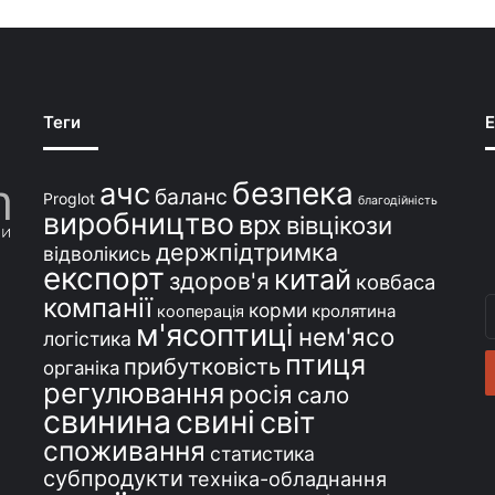
Теги
E
безпека
ачс
баланс
Proglot
благодійність
виробництво
врх
вівцікози
держпідтримка
відволікись
експорт
китай
здоров'я
ковбаса
компанії
В
корми
кролятина
кооперація
м'ясоптиці
с
нем'ясо
логістика
e
птиця
прибутковість
органіка
регулювання
росія
сало
свинина
свині
світ
споживання
статистика
субпродукти
техніка-обладнання