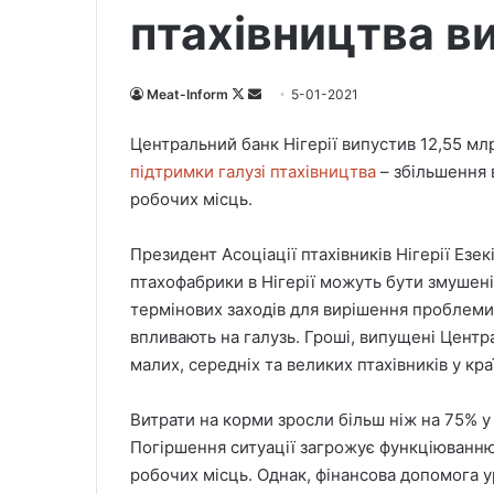
птахівництва ви
Meat-Inform
F
S
5-01-2021
o
e
Центральний банк Нігерії випустив 12,55 мл
l
n
підтримки галузі птахівництва
– збільшення 
l
d
робочих місць.
o
a
w
n
Президент Асоціації птахівників Нігерії Ез
o
e
птахофабрики в Нігерії можуть бути змушені
n
m
X
a
термінових заходів для вирішення проблеми
i
впливають на галузь. Гроші, випущені Центр
l
малих, середніх та великих птахівників у краї
Витрати на корми зросли більш ніж на 75% у
Погіршення ситуації загрожує функціюванню 
робочих місць. Однак, фінансова допомога у