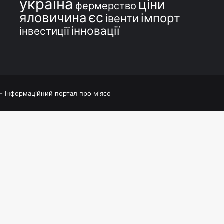
україна
ціни
фермерство
єс
яловичина
імпорт
івенти
інновації
інвестиції
 - Інформаційний портал про м'ясо