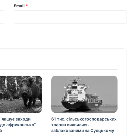
Email
*
м’якшує заходи
61 тис. сільськогосподарських
до африканської
тварин виявились
й
заблокованими на Суецькому