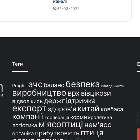
каналі
31-03-2021
Теги
E
безпека
ачс
баланс
Proglot
благодійність
виробництво
врх
вівцікози
держпідтримка
відволікись
експорт
китай
здоров'я
ковбаса
компанії
В
корми
кролятина
кооперація
м'ясоптиці
с
нем'ясо
логістика
e
птиця
прибутковість
органіка