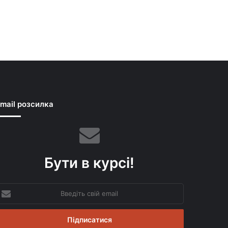
mail розсилка
Бути в курсі!
ведіть
вій
mail