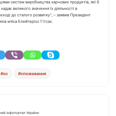
цями систем виробництва харчових продуктів, які б
адає великого значення їх діяльності в
реході до сталого розвитку”, – заявив Президент
ків м’яса Елейтеріос Гітсас.
єс
споживання
ний інфопортал України