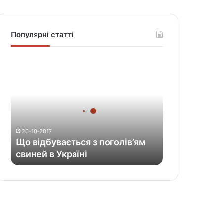
Популярні статті
Щ
о
в
і
д
б
у
20-10-2017
в
Що відбувається з поголів’ям
а
свиней в Україні
є
т
ь
с
я
з
п