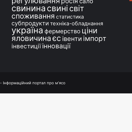
регулювання
росія
сало
свинина
свині
світ
споживання
статистика
субпродукти
техніка-обладнання
україна
ціни
фермерство
єс
яловичина
імпорт
івенти
інновації
інвестиції
 - Інформаційний портал про м'ясо