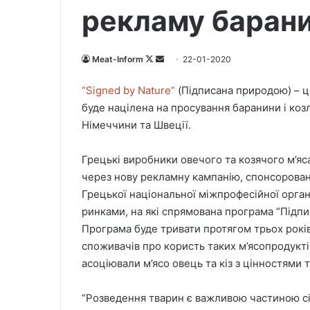
рекламу баран
Meat-Inform
F
S
22-01-2020
o
e
“Signed by Nature”
(Підписана природою) – ц
l
n
буде націлена на просування баранини і козл
l
d
Німеччини та Швеції.
o
a
w
n
Грецькі виробники овечого та козячого м’я
o
e
через нову рекламну кампанію, спонсоровану
n
m
X
a
Грецької національної міжпрофесійної органі
i
ринками, на які спрямована програма “Підпи
l
Програма буде тривати протягом трьох років 
споживачів про користь таких м’ясопродукті
асоціювали м’ясо овець та кіз з цінностями 
“Розведення тварин є важливою частиною с