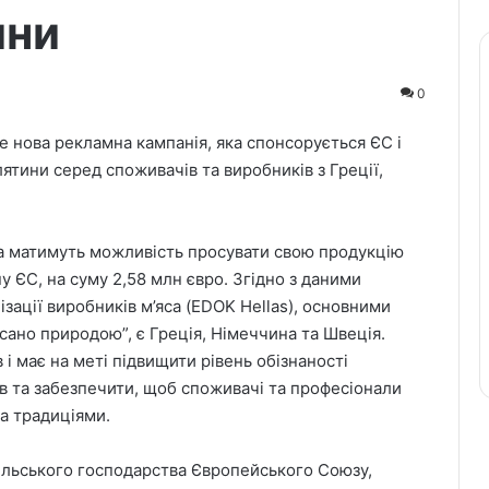
ини
0
е нова рекламна кампанія, яка спонсорується ЄС і
ятини серед споживачів та виробників з Греції,
са матимуть можливість просувати свою продукцію
 ЄС, на суму 2,58 млн євро. Згідно з даними
зації виробників м’яса (EDOK Hellas), основними
сано природою”, є Греція, Німеччина та Швеція.
і має на меті підвищити рівень обізнаності
в та забезпечити, щоб споживачі та професіонали
та традиціями.
ільського господарства Європейського Союзу,