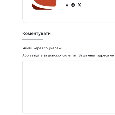
We
Fa
X
bsi
ce
te
bo
ok
Коментувати
Увійти через соцмережі
Або увійдіть за допомогою email. Ваша email адреса 
К
о
м
е
н
т
а