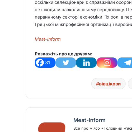
оскільки селекціонери є справжніми охорон
не шкодили навколишньому середовищу. Це н
первинному секторі економіки і їх ролі в пе
Грецької міжпрофесійної організації виробни
Meat-Inform
Розкажіть про це друзям:
31
вівцікози
Meat-Inform
Все про м'ясо • Головний м’яс