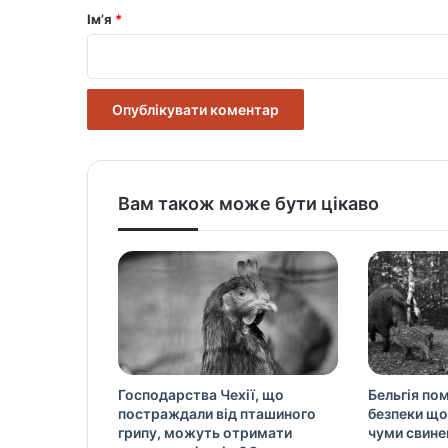
р
Ім’я
*
*
Вам також може бути цікаво
Господарства Чехії, що
Бельгія по
постраждали від пташиного
безпеки що
грипу, можуть отримати
чуми свине