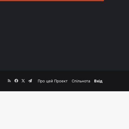
RSS
Facebook
X
Telegram
Про цей Проект
Спільнота
Вхід