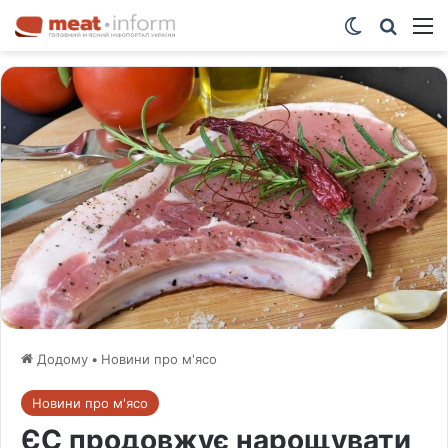
Switch ski
Шукат
М
Додому
•
Новини про м'ясо
Новини про м'ясо
ЄС продовжує нарощувати