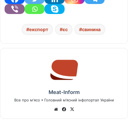
експорт
єс
свинина
Meat-Inform
Все про м'ясо • Головний м’ясний інфопортал України
We
Fa
X
bsi
ce
te
bo