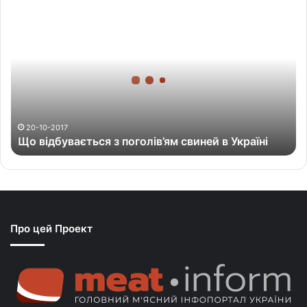
Щ
о
в
і
д
б
у
в
а
20-10-2017
Що відбувається з поголів’ям свиней в Україні
є
т
ь
с
я
з
Про цей Проект
п
о
г
о
л
і