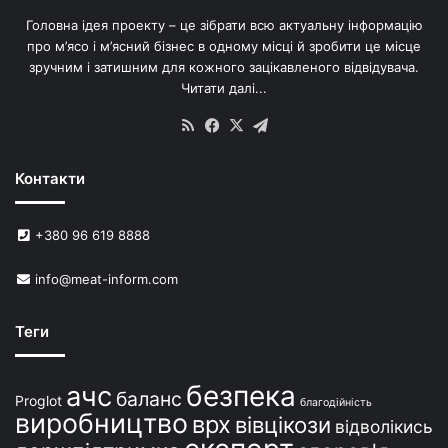
в
Головна ідея проекту – це зібрати всю актуальну інформацію
’
про м’ясо і м’ясний бізнес в одному місці й зробити це місце
я
зручним і затишним для кожного зацікавленого відвідувача.
м
Читати далі...
с
в
RSS
Facebook
X
Telegram
и
н
Контакти
е
й
в
+380 96 619 8888
У
к
info@meat-inform.com
р
а
ї
Теги
н
і
безпека
ачс
баланс
Proglot
благодійність
виробництво
врх
вівцікози
відволікись