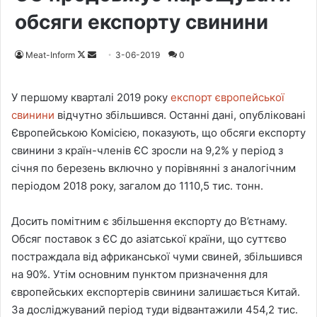
обсяги експорту свинини
Meat-Inform
F
S
3-06-2019
0
o
e
l
n
У першому кварталі 2019 року
експорт європейської
l
d
свинини
відчутно збільшився. Останні дані, опубліковані
o
a
Європейською Комісією, показують, що обсяги експорту
w
n
свинини з країн-членів ЄС зросли на 9,2% у період з
o
e
січня по березень включно у порівнянні з аналогічним
n
m
періодом 2018 року, загалом до 1110,5 тис. тонн.
X
a
i
Досить помітним є збільшення експорту до В’єтнаму.
l
Обсяг поставок з ЄС до азіатської країни, що суттєво
постраждала від африканської чуми свиней, збільшився
на 90%. Утім основним пунктом призначення для
європейських експортерів свинини залишається Китай.
За досліджуваний період туди відвантажили 454,2 тис.