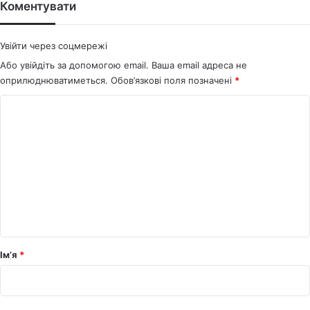
ok
Коментувати
Увійти через соцмережі
Або увійдіть за допомогою email. Ваша email адреса не
оприлюднюватиметься.
Обов’язкові поля позначені
*
К
о
м
е
н
т
а
р
Ім’я
*
*