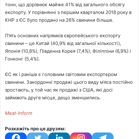
тонн, що дорівнює майже 41% від загального обсягу
експорту. У порівнянні з першим кварталом 2018 року в
КНР з ЄС було продано на 26% свинини більше.
П’ять основних напрямків європейського експорту
свинини – це Китай (40,9% від загальної кількості),
Японія (10,8%), Південна Корея (7,4%), Філіппіни (6,9%) і
Гонконг (5,4%).
ЄС як і раніше є головним світовим експортером
свинини. Закордонні продажі цього виду м’яса постійно
зростають, у той час як продажі з США, які досі
займають друге місце, дещо зменшились.
Meat-Inform
Розкажіть про це друзям: