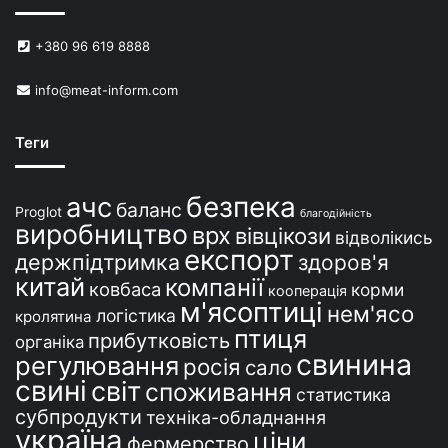
й
в
+380 96 619 8888
У
к
info@meat-inform.com
р
а
ї
Теги
н
і
безпека
ачс
баланс
Proglot
благодійність
виробництво
врх
вівцікози
відволікись
експорт
держпідтримка
здоров'я
китай
компанії
ковбаса
корми
кооперація
м'ясоптиці
нем'ясо
логістика
кролятина
птиця
прибутковість
органіка
свинина
регулювання
росія
сало
свині
світ
споживання
статистика
субпродукти
техніка-обладнання
україна
ціни
фермерство