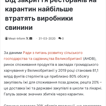
карантин найбільше
втратять виробники
свинини
Meat-Inform
F
S
31-03-2020
0
o
e
l
n
За даними
Ради з питань розвитку сільського
l
d
господарства та садівництва Великобританії
(AHDB),
o
a
ринок споживання продуктів в закладах громадського
w
n
харчування у Великобританії у 2019 році становив 81,1
o
e
млрд фунтів стерлінгів це приблизно 80% обсягу
n
m
закупівель їжі для споживання поза домом, решта 20% –
X
a
це доставка їжі та державні закупівлі в школи та лікарні.
i
Галузь зазнає значних збитків через карантин.
l
Свинина складала 20% обсягів продукції, що замовляли