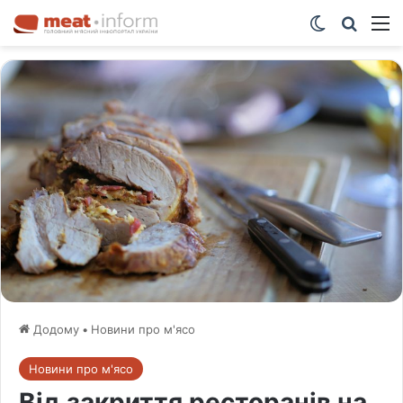
Switch ski
Шукат
М
Додому
•
Новини про м'ясо
Новини про м'ясо
Від закриття ресторанів на