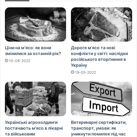
Ціни на м’ясо: як вони
Дороге м’ясо та нові
змінилися за останній рік?
конфлікти у світі: наслідки
російського вторгнення в
10-08-2022
Україну
19-05-2022
Українські агрохолдинги
Ветеринарні сертифікати,
постачають м’ясо в лікарні
транспорт, умови: як
та військовим
уникнути помилок під час