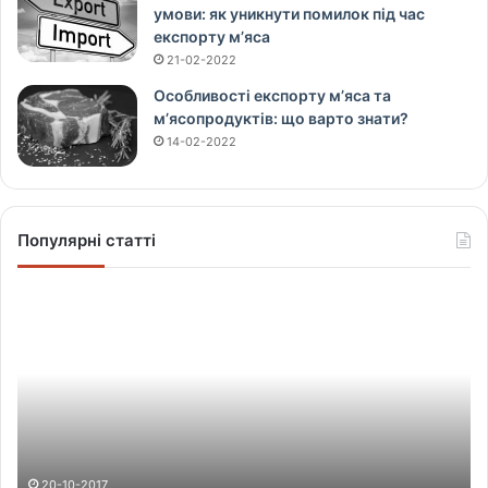
умови: як уникнути помилок під час
експорту м’яса
21-02-2022
Особливості експорту м’яса та
м’ясопродуктів: що варто знати?
14-02-2022
Популярні статті
Щ
о
в
і
д
б
у
в
а
20-10-2017