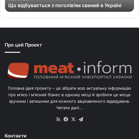
Що відбувається з поголів’ям свиней в Україні
є
т
ь
с
я
з
Про цей Проект
п
о
г
о
л
і
в
Головна ідея проекту – це зібрати всю актуальну інформацію
’
про м’ясо і м’ясний бізнес в одному місці й зробити це місце
я
зручним і затишним для кожного зацікавленого відвідувача.
м
Читати далі...
с
в
RSS
Facebook
X
Telegram
и
н
Контакти
е