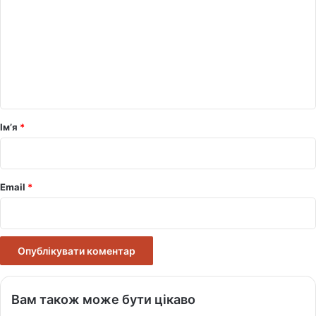
м
е
н
т
а
р
Ім’я
*
*
Email
*
Вам також може бути цікаво