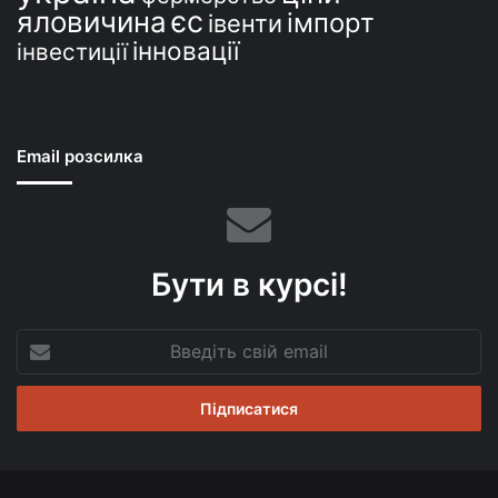
єс
яловичина
імпорт
івенти
інновації
інвестиції
Email розсилка
Бути в курсі!
Введіть
свій
email