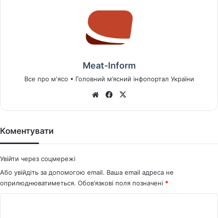
Meat-Inform
Все про м'ясо • Головний м’ясний інфопортал України
We
Fa
X
bsi
ce
te
bo
ok
Коментувати
Увійти через соцмережі
Або увійдіть за допомогою email. Ваша email адреса не
оприлюднюватиметься.
Обов’язкові поля позначені
*
К
о