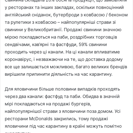
у ресторанах та інших закладах, оскільки повноцінний
англійський сніданок, бутерброди з ковбасою / беконом
та рулетики з ковбасою – найпопулярніші страви зі
свинини у Великобританії. Продажі свинини значною
мірою покладаються на паби, роздрібних торговців
сендвічами, кав’ярні та фастфуди, 59% свинини
проходить через ці канали. На ці канали впливатиме
коронавірус, і незважаючи на те, що доставка додому
все ще залишається можливою, багато великих брендів
вирішили припинити діяльність на час карантину.
Для яловичини більше половини випадків проходять
через два канали: фастфуд та паби. Обидва в значній
мірі покладаються на продажі бургерів,
найпопулярнішої страви з яловичини поза домом. Усі
ресторани McDonalds закрились, тому продажі
яловичини під час карантину в країні можуть помітно