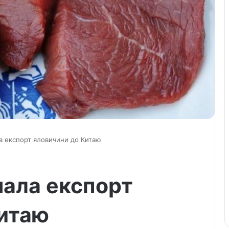
а експорт яловичини до Китаю
чала експорт
Китаю