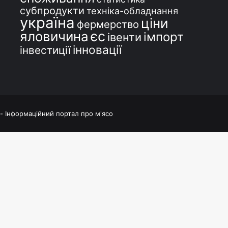
субпродукти
техніка-обладнання
україна
ціни
фермерство
єс
яловичина
імпорт
івенти
інновації
інвестиції
 - Інформаційний портал про м'ясо