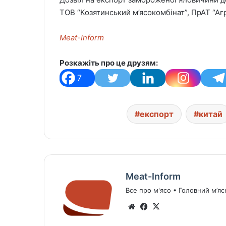
ТОВ “Козятинський м’ясокомбінат”, ПрАТ “Аг
Meat-Inform
Розкажіть про це друзям:
7
експорт
китай
Meat-Inform
Все про м'ясо • Головний м’яс
We
Fa
X
bsi
ce