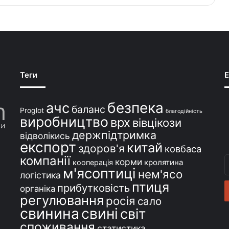
Теги
E
безпека
ачс
баланс
Proglot
благодійність
виробництво
врх
вівцікози
держпідтримка
відволікись
експорт
китай
здоров'я
ковбаса
компанії
В
корми
кролятина
кооперація
м'ясоптиці
с
нем'ясо
логістика
e
птиця
прибутковість
органіка
регулювання
росія
сало
свинина
свині
світ
споживання
статистика