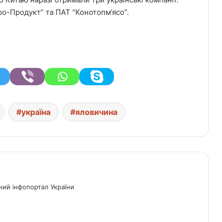
ро-Продукт” та ПАТ “Конотопм’ясо”.
україна
яловичина
ний інфопортал України