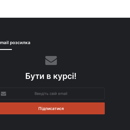
mail розсилка
Бути в курсі!
ведіть
вій
mail