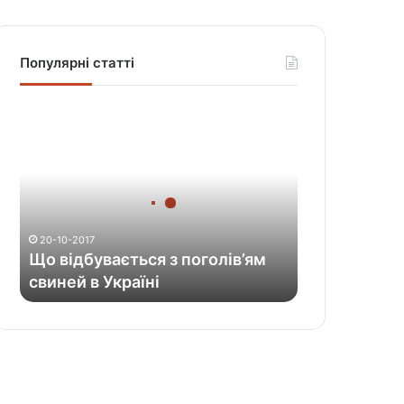
Популярні статті
Щ
о
в
і
д
б
у
20-10-2017
в
Що відбувається з поголів’ям
а
свиней в Україні
є
т
ь
с
я
з
п