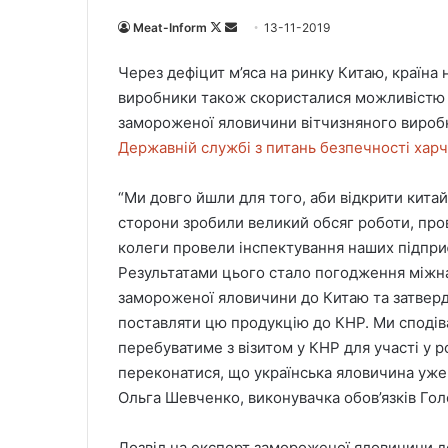
Meat-Inform
F
S
13-11-2019
o
e
Через дефіцит м’яса на ринку Китаю, країна 
l
n
виробники також скористалися можливістю в
l
d
замороженої яловичини вітчизняного вироб
o
a
Державній службі з питань безпечності харч
w
n
o
e
“Ми довго йшли для того, аби відкрити кита
n
m
X
a
сторони зробили великий обсяг роботи, пров
i
колеги провели інспектування наших підприє
l
Результатами цього стало погодження міжн
замороженої яловичини до Китаю та затверд
поставляти цю продукцію до КНР. Ми сподів
перебуватиме з візитом у КНР для участі у р
переконатися, що українська яловичина уже 
Ольга Шевченко, виконувачка обов’язків Г
Дозвіл на експорт замороженої яловичини до