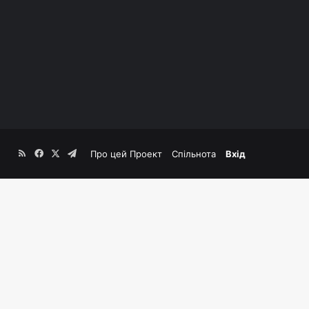
RSS
Facebook
X
Telegram
Про цей Проект
Спільнота
Вхід