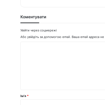
te
bo
ok
Коментувати
Увійти через соцмережі
Або увійдіть за допомогою email. Ваша email адреса 
К
о
м
е
н
т
а
р
Ім’я
*
*