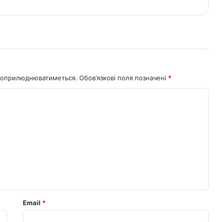
не оприлюднюватиметься.
Обов’язкові поля позначені
*
Email
*