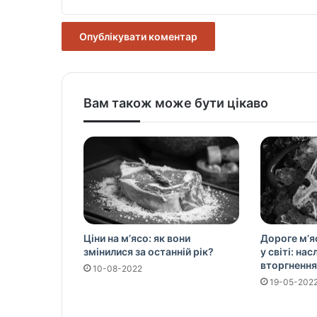
Вам також може бути цікаво
Ціни на м’ясо: як вони
Дороге м’я
змінилися за останній рік?
у світі: на
вторгнення
10-08-2022
19-05-202