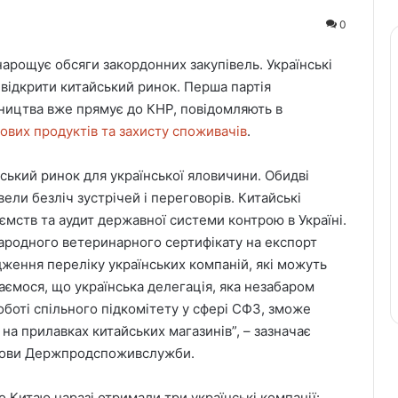
0
нарощує обсяги закордонних закупівель. Українські
ідкрити китайський ринок. Перша партія
ництва вже прямує до КНР, повідомляють в
ових продуктів та захисту споживачів
.
йський ринок для української яловичини. Обидві
ели безліч зустрічей і переговорів. Китайські
мств та аудит державної системи контрою в Україні.
ародного ветеринарного сертифікату на експорт
ження переліку українських компаній, які можуть
аємося, що українська делегація, яка незабаром
оботі спільного підкомітету у сфері СФЗ, зможе
на прилавках китайських магазинів”, – зазначає
олови Держпродспоживслужби.
 Китаю наразі отримали три українські компанії: