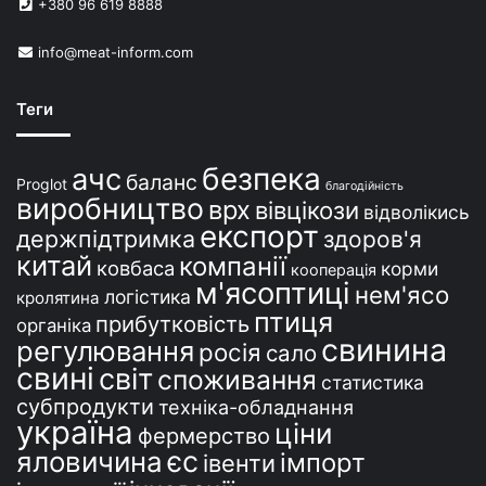
+380 96 619 8888
У
к
info@meat-inform.com
р
а
ї
Теги
н
і
безпека
ачс
баланс
Proglot
благодійність
виробництво
врх
вівцікози
відволікись
експорт
держпідтримка
здоров'я
китай
компанії
ковбаса
корми
кооперація
м'ясоптиці
нем'ясо
логістика
кролятина
птиця
прибутковість
органіка
свинина
регулювання
росія
сало
свині
світ
споживання
статистика
субпродукти
техніка-обладнання
україна
ціни
фермерство
єс
яловичина
імпорт
івенти