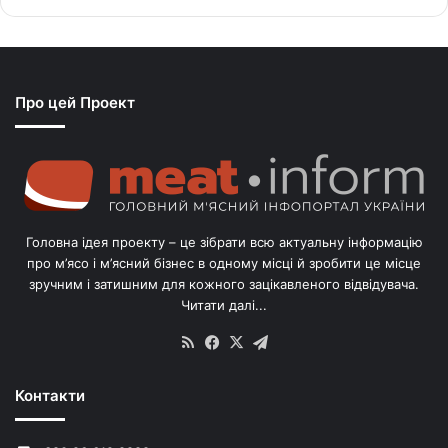
ь
с
я
з
Про цей Проект
п
о
г
о
л
і
в
Головна ідея проекту – це зібрати всю актуальну інформацію
’
про м’ясо і м’ясний бізнес в одному місці й зробити це місце
я
зручним і затишним для кожного зацікавленого відвідувача.
м
Читати далі...
с
в
RSS
Facebook
X
Telegram
и
н
Контакти
е
й
в