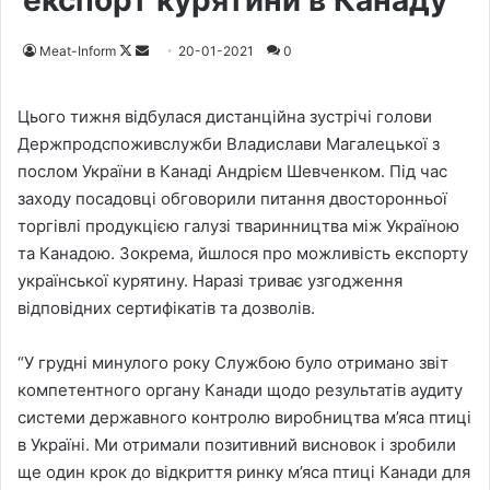
експорт курятини в Канаду
Meat-Inform
F
S
20-01-2021
0
o
e
l
n
Цього тижня відбулася дистанційна зустрічі голови
l
d
Держпродспоживслужби Владислави Магалецької з
o
a
послом України в Канаді Андрієм Шевченком. Під час
w
n
заходу посадовці обговорили питання двосторонньої
o
e
торгівлі продукцією галузі тваринництва між Україною
n
m
та Канадою. Зокрема, йшлося про можливість експорту
X
a
української курятину. Наразі триває узгодження
i
відповідних сертифікатів та дозволів.
l
“У грудні минулого року Службою було отримано звіт
компетентного органу Канади щодо результатів аудиту
системи державного контролю виробництва м’яса птиці
в Україні. Ми отримали позитивний висновок і зробили
ще один крок до відкриття ринку м’яса птиці Канади для