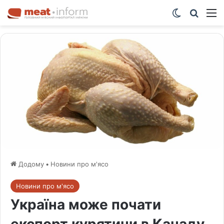
Switch ski
Шукат
М
Додому
•
Новини про м'ясо
Новини про м'ясо
Україна може почати