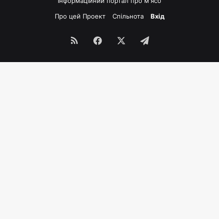
Інформаційний портал про м'ясо
Про цей Проект
Спільнота
Вхід
RSS
Facebook
X
Telegram