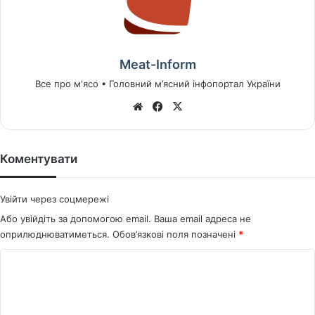
Meat-Inform
Все про м'ясо • Головний м’ясний інфопортал України
We
Fa
X
bsi
ce
te
bo
ok
Коментувати
Увійти через соцмережі
Або увійдіть за допомогою email. Ваша email адреса не
оприлюднюватиметься.
Обов’язкові поля позначені
*
К
о
м