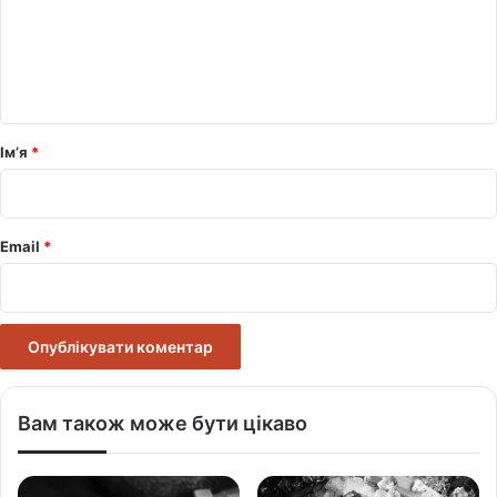
е
н
т
а
р
Ім’я
*
*
Email
*
Вам також може бути цікаво