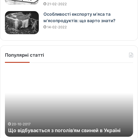
21-02-2022
Особливості експорту м’яса та
м’ясопродуктів: що варто знати?
14-02-2022
Популярні статті
Щ
о
в
і
д
б
у
в
а
20-10-2017
Що відбувається з поголів’ям свиней в Україні
є
т