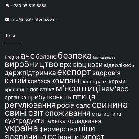
в
+380 96 619 8888
У
к
info@meat-inform.com
р
а
ї
Теги
н
і
безпека
ачс
баланс
Proglot
благодійність
виробництво
врх
вівцікози
відволікись
експорт
держпідтримка
здоров'я
китай
компанії
ковбаса
корми
кооперація
м'ясоптиці
нем'ясо
логістика
кролятина
птиця
прибутковість
органіка
свинина
регулювання
росія
сало
свині
світ
споживання
статистика
субпродукти
техніка-обладнання
україна
ціни
фермерство
єс
яловичина
імпорт
івенти