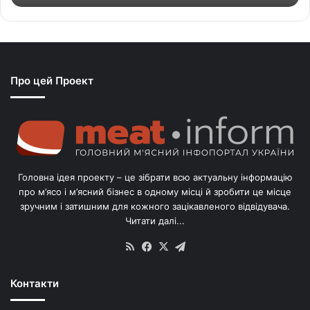
т
ь
с
я
з
Про цей Проект
п
о
г
о
л
і
в
Головна ідея проекту – це зібрати всю актуальну інформацію
’
про м’ясо і м’ясний бізнес в одному місці й зробити це місце
я
зручним і затишним для кожного зацікавленого відвідувача.
м
Читати далі...
с
в
RSS
Facebook
X
Telegram
и
н
Контакти
е
й