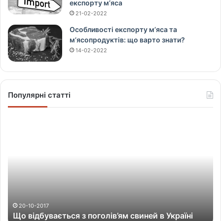
експорту м’яса
21-02-2022
Особливості експорту м’яса та
м’ясопродуктів: що варто знати?
14-02-2022
Популярні статті
Щ
о
в
і
д
б
у
в
а
20-10-2017
Що відбувається з поголів’ям свиней в Україні
є