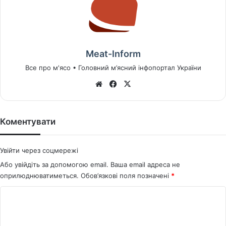
Meat-Inform
Все про м'ясо • Головний м’ясний інфопортал України
We
Fa
X
bsi
ce
te
bo
ok
Коментувати
Увійти через соцмережі
Або увійдіть за допомогою email. Ваша email адреса не
оприлюднюватиметься.
Обов’язкові поля позначені
*
К
о
м