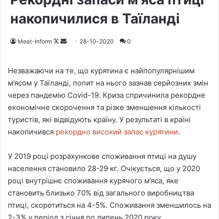
накопичилися в Таїланді
Meat-Inform
F
S
28-10-2020
0
o
e
l
n
Незважаючи на те, що курятина є найпопулярнішим
l
d
м’ясом у Таїланді, попит на нього зазнав серйозних змін
o
a
через пандемію Covid-19. Криза спричинила рекордне
w
n
економічне скорочення та різке зменшення кількості
o
e
туристів, які відвідують країну. У результаті в країні
n
m
накопичився
рекордно високий запас курятини
.
X
a
i
У 2019 році розрахункове споживання птиці на душу
l
населення становило 28-29 кг. Очікується, що у 2020
році внутрішнє споживання курячого м’яса, яке
становить близько 70% від загального виробництва
птиці, скоротиться на 4-5%. Споживання зменшилось на
2-3% у період з січня по липень 2020 року.