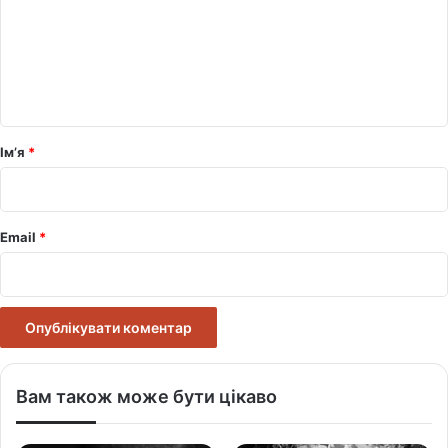
е
н
т
а
р
Ім’я
*
*
Email
*
Вам також може бути цікаво