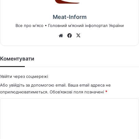
Meat-Inform
Все про м'ясо • Головний м’ясний інфопортал України
We
Fa
X
bsi
ce
te
bo
ok
Коментувати
Увійти через соцмережі
Або увійдіть за допомогою email. Ваша email адреса не
оприлюднюватиметься.
Обов’язкові поля позначені
*
К
о
м
е