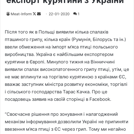
експорт курятини з України
Meat-Inform
F
S
22-01-2020
1
o
e
l
n
Після того як в Польщі виявили кілька спалахів
l
d
пташиного грипу, кілька країн (Румунія, Білорусь та ін.)
o
a
ввели обмеження на імпорт м’яса птиці польського
w
n
виробництва. Україна є найбільшим експортером
o
e
курятини в Європі. Минулого тижня на Вінниччині
n
m
виявили спалах високопатогенного грипу птиці, утім, це
X
a
не має вплинути на торгівлю курятиною з країнами ЄС,
i
вважає заступник міністра розвитку економіки, торгівлі
l
і сільського господарства Тарас Качка. Про це
посадовець заявив на своїй сторінці в Facebook.
“Своєчасне рішення про зонування і налагоджений
механізм інформування дозволили Україні не припиняти
ввезення м’яса птиці з ЄС через грип. Тому ми негайно