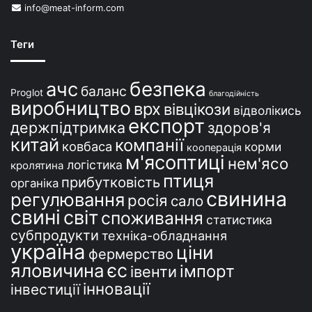
info@meat-inform.com
р
а
ї
Теги
н
і
безпека
ачс
баланс
Proglot
благодійність
виробництво
врх
вівцікози
відволікись
експорт
держпідтримка
здоров'я
китай
компанії
ковбаса
корми
кооперація
м'ясоптиці
нем'ясо
логістика
кролятина
птиця
прибутковість
органіка
свинина
регулювання
росія
сало
свині
світ
споживання
статистика
субпродукти
техніка-обладнання
україна
ціни
фермерство
єс
яловичина
імпорт
івенти
інновації
інвестиції