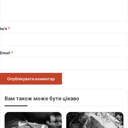
н
т
а
р
Ім’я
*
*
Email
*
Вам також може бути цікаво