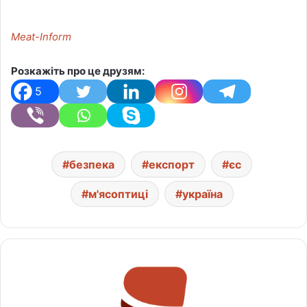
Meat-Inform
Розкажіть про це друзям:
5
безпека
експорт
єс
м'ясоптиці
україна