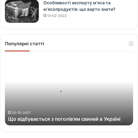
Особливості експорту м’яса та
м’ясопродуктів: що варто знати?
14-02-2022
Популярні статті
Щ
о
в
і
д
б
у
в
а
20-10-2017
Що відбувається з поголів’ям свиней в Україні
є
т
ь