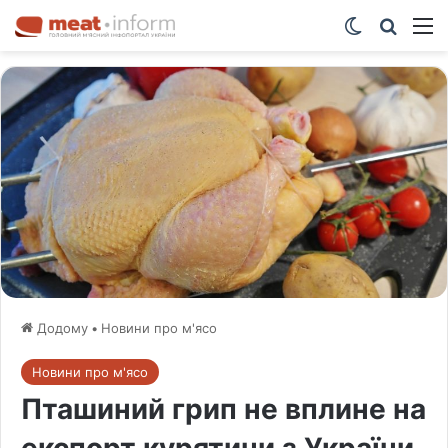
Switch ski
Шукат
М
Додому
•
Новини про м'ясо
Новини про м'ясо
Пташиний грип не вплине на