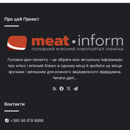
с
я
з
Про цей Проект
п
о
г
о
л
і
в
Головна ідея проекту – це зібрати всю актуальну інформацію
’
про м’ясо і м’ясний бізнес в одному місці й зробити це місце
я
зручним і затишним для кожного зацікавленого відвідувача.
м
Читати далі...
с
в
RSS
Facebook
X
Telegram
и
н
Контакти
е
й
в
+380 96 619 8888
У
к