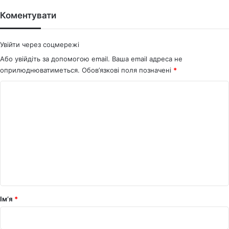
te
bo
ok
Коментувати
Увійти через соцмережі
Або увійдіть за допомогою email. Ваша email адреса не
оприлюднюватиметься.
Обов’язкові поля позначені
*
К
о
м
е
н
т
а
р
Ім’я
*
*