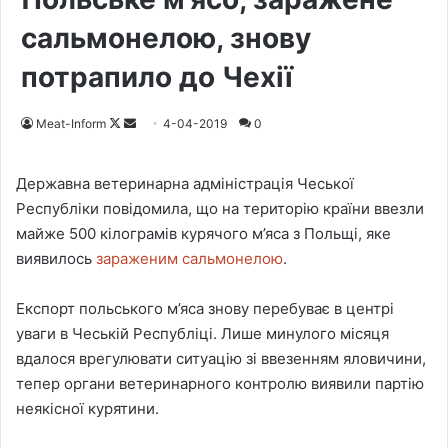
сальмонелою, знову
потрапило до Чехії
Meat-Inform
F
S
4-04-2019
0
o
e
l
n
Державна ветеринарна адміністрація Чеської
l
d
Республіки повідомила, що на територію країни ввезли
o
a
майже 500 кілограмів курячого м’яса з Польщі, яке
w
n
виявилось
зараженим сальмонелою
.
o
e
n
m
Експорт польського м’яса знову перебуває в центрі
X
a
уваги в Чеській Республіці. Лише минулого місяця
i
вдалося врегулювати ситуацію зі ввезенням яловичини,
l
тепер органи ветеринарного контролю виявили партію
неякісної курятини.