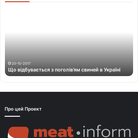
Щ
о
в
і
д
б
у
в
а
20-10-2017
Що відбувається з поголів’ям свиней в Україні
є
т
ь
с
я
з
Про цей Проект
п
о
г
о
л