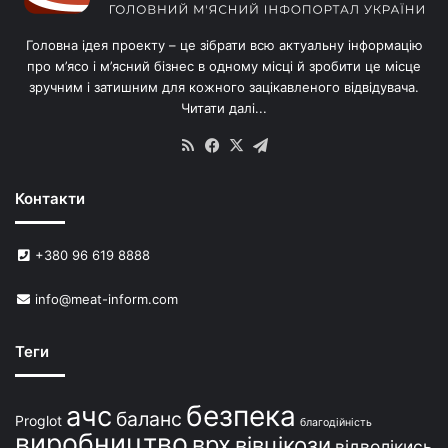
і
в
Головна ідея проекту – це зібрати всю актуальну інформацію
’
про м’ясо і м’ясний бізнес в одному місці й зробити це місце
я
зручним і затишним для кожного зацікавленого відвідувача.
м
Читати далі...
с
в
RSS
Facebook
X
Telegram
и
н
Контакти
е
й
в
+380 96 619 8888
У
к
info@meat-inform.com
р
а
ї
Теги
н
і
безпека
ачс
баланс
Proglot
благодійність
виробництво
врх
вівцікози
відволікись