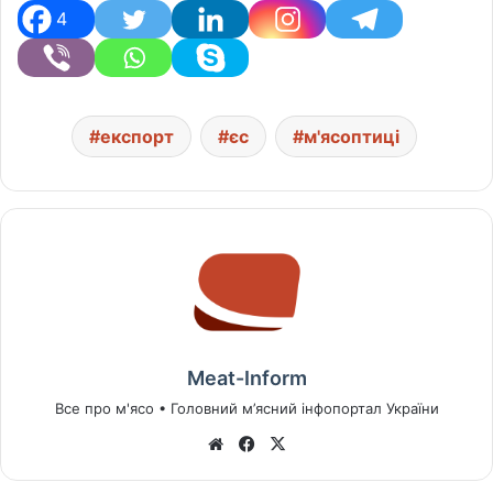
4
експорт
єс
м'ясоптиці
Meat-Inform
Все про м'ясо • Головний м’ясний інфопортал України
We
Fa
X
bsi
ce