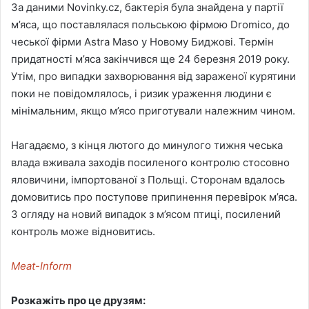
За даними Novinky.cz, бактерія була знайдена у партії
м’яса, що поставлялася польською фірмою Dromico, до
чеської фірми Astra Maso у Новому Биджові. Термін
придатності м’яса закінчився ще 24 березня 2019 року.
Утім, про випадки захворювання від зараженої курятини
поки не повідомлялось, і ризик ураження людини є
мінімальним, якщо м’ясо приготували належним чином.
Нагадаємо, з кінця лютого до минулого тижня чеська
влада вживала заходів посиленого контролю стосовно
яловичини, імпортованої з Польщі. Сторонам вдалось
домовитись про поступове припинення перевірок м’яса.
З огляду на новий випадок з м’ясом птиці, посилений
контроль може відновитись.
Meat-Inform
Розкажіть про це друзям: