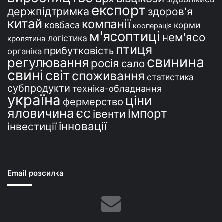
експорт
держпідтримка
здоров'я
китай
компанії
ковбаса
корми
кооперація
м'ясоптиці
нем'ясо
логістика
кролятина
птиця
прибутковість
органіка
свинина
регулювання
росія
сало
свині
світ
споживання
статистика
субпродукти
техніка-обладнання
україна
ціни
фермерство
єс
яловичина
імпорт
івенти
інновації
інвестиції
Email розсилка