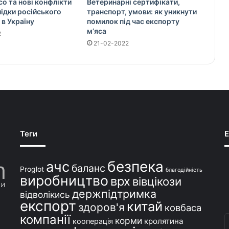
со та нові конфлікти
Ветеринарні сертифікати,
слідки російського
транспорт, умови: як уникнути
 в Україну
помилок під час експорту
м’яса
2
21-02-2022
Теги
E
безпека
ачс
баланс
Proglot
благодійність
виробництво
врх
вівцікози
держпідтримка
відволікись
експорт
китай
здоров'я
ковбаса
компанії
В
корми
кролятина
кооперація