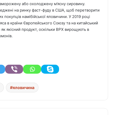
 заморожену або охолоджену м’ясну сировину.
реджені на ринку фаст-фуду в США, щоб перетворити
их покупців намібійської яловичини. У 2019 році
’яса в країни Європейського Союзу та на китайський
 як якісний продукт, оскільки ВРХ вирощують в
рмонів.
яловичина