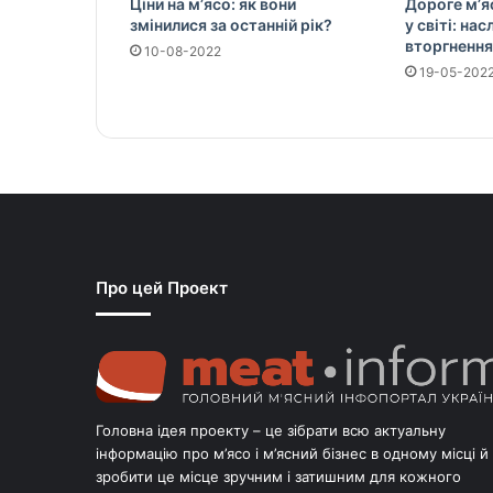
Ціни на м’ясо: як вони
Дороге м’я
змінилися за останній рік?
у світі: на
вторгнення
10-08-2022
19-05-202
Про цей Проект
Головна ідея проекту – це зібрати всю актуальну
інформацію про м’ясо і м’ясний бізнес в одному місці й
зробити це місце зручним і затишним для кожного