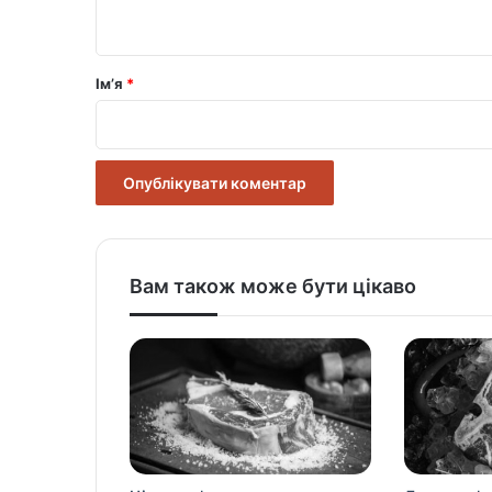
т
а
р
Ім’я
*
*
Вам також може бути цікаво