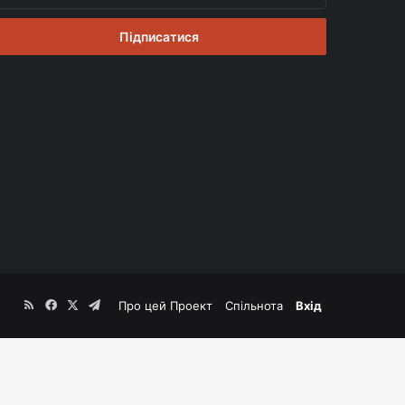
вій
mail
RSS
Facebook
X
Telegram
Про цей Проект
Спільнота
Вхід