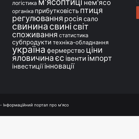
м'ясоптиці
с
нем'ясо
логістика
e
птиця
прибутковість
органіка
регулювання
росія
сало
свинина
свині
світ
споживання
статистика
субпродукти
техніка-обладнання
україна
ціни
фермерство
єс
яловичина
імпорт
івенти
інновації
інвестиції
 - Інформаційний портал про м'ясо