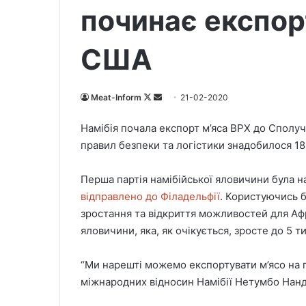
починає експор
США
Meat-Inform
F
S
21-02-2020
o
e
Намібія почала експорт м’яса ВРХ до Сполу
l
n
правил безпеки та логістики знадобилося 18
l
d
o
a
Перша партія намібійської яловичини була 
w
n
відправлено ​​до Філадельфії
. Користуючись 
o
e
зростання та відкриття можливостей для Афр
n
m
X
a
яловичини, яка, як очікується, зросте до 5 т
i
l
“Ми нарешті можемо експортувати м’ясо на п
міжнародних відносин Намібії Нетумбо Нанд