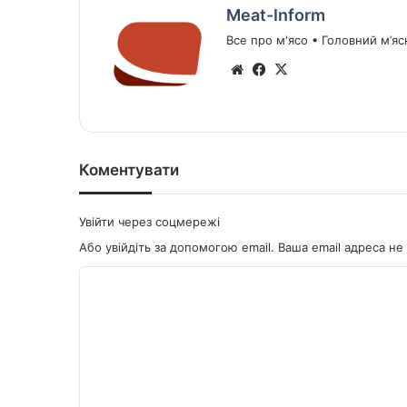
Meat-Inform
Все про м'ясо • Головний м’яс
We
Fa
X
bsi
ce
te
bo
ok
Коментувати
Увійти через соцмережі
Або увійдіть за допомогою email. Ваша email адреса 
К
о
м
е
н