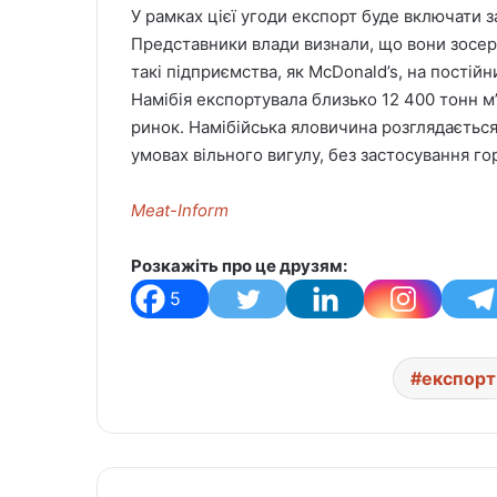
У рамках цієї угоди експорт буде включати
Представники влади визнали, що вони зосе
такі підприємства, як McDonald’s, на постійн
Намібія експортувала близько 12 400 тонн м
ринок. Намібійська яловичина розглядається
умовах вільного вигулу, без застосування го
Meat-Inform
Розкажіть про це друзям:
5
експорт