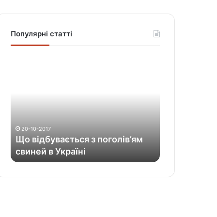
Популярні статті
Щ
о
в
і
д
б
у
20-10-2017
в
Що відбувається з поголів’ям
а
свиней в Україні
є
т
ь
с
я
з
п