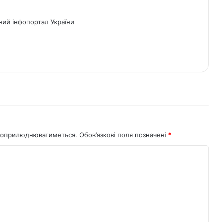
ний інфопортал України
не оприлюднюватиметься.
Обов’язкові поля позначені
*