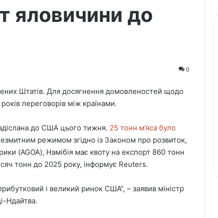
т яловичини до
0
чених Штатів. Для досягнення домовленостей щодо
 років переговорів між країнами.
надіслана до США цього тижня.
25 тонн м’яса було
безмитним режимом згідно із Законом про розвиток,
ики (AGOA), Намібія має квоту на експорт 860 тонн
исяч тонн до 2025 року, інформує Reuters.
рибутковий і великий ринок США”, – заявив міністр
і-Ндайтва.