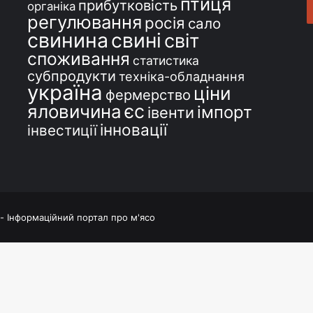
птиця
прибутковість
органіка
регулювання
росія
сало
свинина
свині
світ
споживання
статистика
субпродукти
техніка-обладнання
україна
ціни
фермерство
єс
яловичина
імпорт
івенти
інновації
інвестиції
 - Інформаційний портал про м'ясо