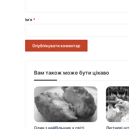
т
а
р
Ім’я
*
*
Вам також може бути цікаво
Один з найбільших у світі
Лютневі ш