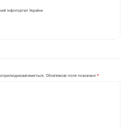
ний інфопортал України
не оприлюднюватиметься.
Обов’язкові поля позначені
*