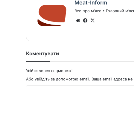
Meat-Inform
Все про м'ясо • Головний м’яс
We
Fa
X
bsi
ce
te
bo
ok
Коментувати
Увійти через соцмережі
Або увійдіть за допомогою email. Ваша email адреса 
К
о
м
е
н