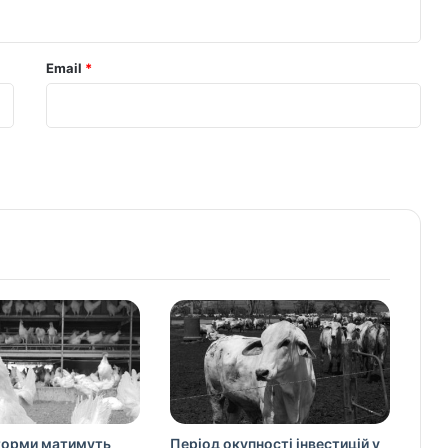
Email
*
торми матимуть
Період окупності інвестицій у