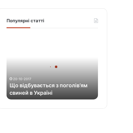
Популярні статті
Щ
о
в
і
д
б
у
20-10-2017
в
Що відбувається з поголів’ям
а
свиней в Україні
є
т
ь
с
я
з
п