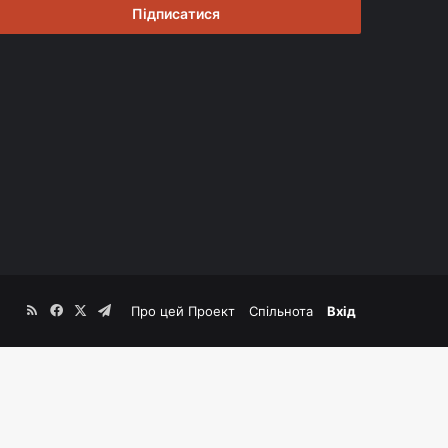
RSS
Facebook
X
Telegram
Про цей Проект
Спільнота
Вхід