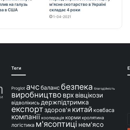
плив на галузь
м’ясне скотарство в Україні
ва в США
складає 4 роки
1-04-2021
Теги
E
безпека
ачс
баланс
Proglot
благодійність
виробництво
врх
вівцікози
держпідтримка
відволікись
експорт
китай
здоров'я
ковбаса
компанії
В
корми
кролятина
кооперація
м'ясоптиці
с
нем'ясо
логістика
e