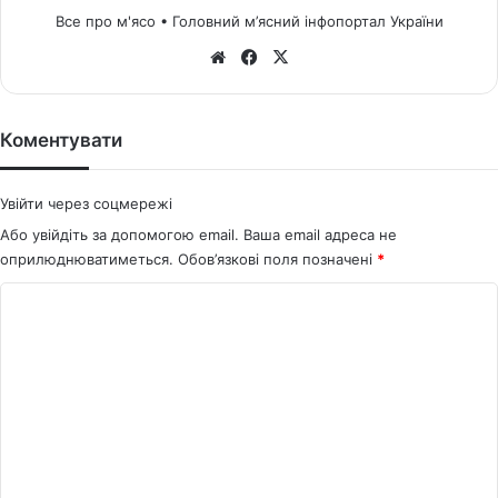
Все про м'ясо • Головний м’ясний інфопортал України
We
Fa
X
bsi
ce
te
bo
ok
Коментувати
Увійти через соцмережі
Або увійдіть за допомогою email. Ваша email адреса не
оприлюднюватиметься.
Обов’язкові поля позначені
*
К
о
м
е
н
т