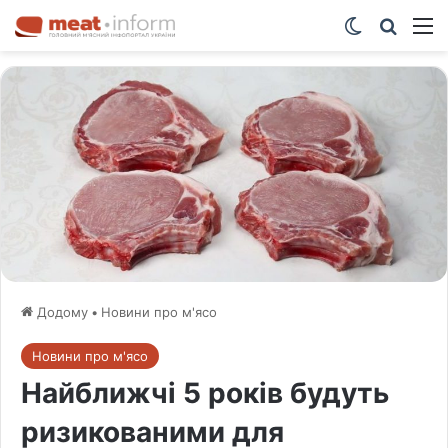
Switch ski
Шукат
М
Додому
•
Новини про м'ясо
Новини про м'ясо
Найближчі 5 років будуть
ризикованими для