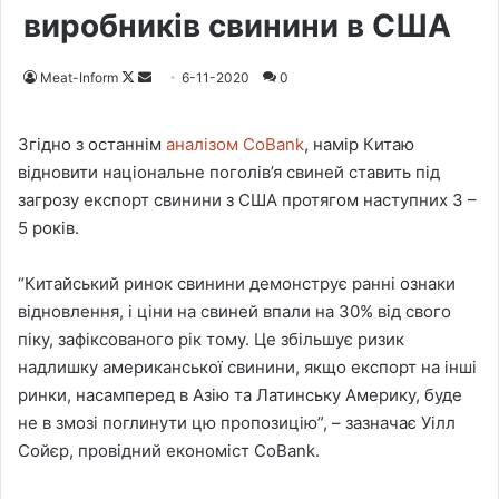
виробників свинини в США
Meat-Inform
F
S
6-11-2020
0
o
e
l
n
Згідно з останнім
аналізом CoBank
, намір Китаю
l
d
відновити національне поголів’я свиней ставить під
o
a
загрозу експорт свинини з США протягом наступних 3 –
w
n
5 років.
o
e
n
m
“Китайський ринок свинини демонструє ранні ознаки
X
a
відновлення, і ціни на свиней впали на 30% від свого
i
піку, зафіксованого рік тому. Це збільшує ризик
l
надлишку американської свинини, якщо експорт на інші
ринки, насамперед в Азію та Латинську Америку, буде
не в змозі поглинути цю пропозицію”, – зазначає Уілл
Сойєр, провідний економіст CoBank.