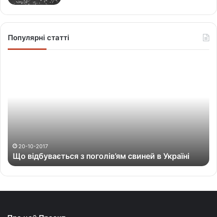
Популярні статті
Щ
о
в
і
д
б
у
в
а
20-10-2017
Що відбувається з поголів’ям свиней в Україні
є
т
ь
с
я
з