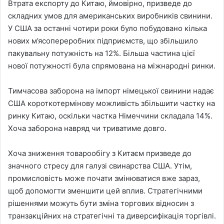
Втрата експорту до Китаю, ймовірно, призведе до
складних умов для американських виробників свинини.
У США за останні чотири роки було побудовано кілька
нових м’ясопереробних підприємств, що збільшило
пакувальну потужність на 12%. Більша частина цієї
нової потужності була спрямована на міжнародні ринки.
Тимчасова заборона на імпорт німецької свинини надає
США короткотермінову можливість збільшити частку на
ринку Китаю, оскільки частка Німеччини складала 14%.
Хоча заборона навряд чи триватиме довго.
Хоча зниження товарообігу з Китаєм призведе до
значного стресу для галузі свинарства США. Утім,
промисловість може почати змінюватися вже зараз,
щоб допомогти зменшити цей вплив. Стратегічними
рішеннями можуть бути зміна торгових відносин з
транзакційних на стратегічні та диверсифікація торгівлі.