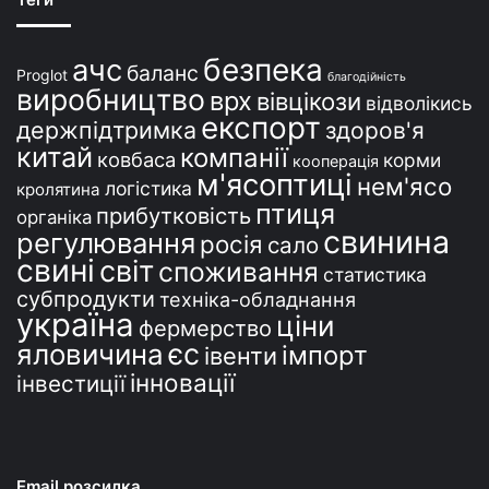
н
і
безпека
ачс
баланс
Proglot
благодійність
виробництво
врх
вівцікози
відволікись
експорт
держпідтримка
здоров'я
китай
компанії
ковбаса
корми
кооперація
м'ясоптиці
нем'ясо
логістика
кролятина
птиця
прибутковість
органіка
свинина
регулювання
росія
сало
свині
світ
споживання
статистика
субпродукти
техніка-обладнання
україна
ціни
фермерство
єс
яловичина
імпорт
івенти
інновації
інвестиції
Email розсилка