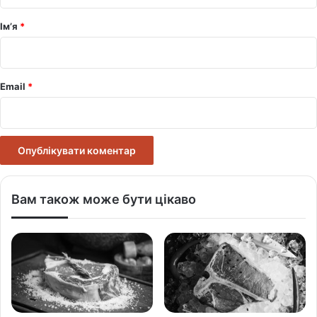
а
р
Ім’я
*
*
Email
*
Вам також може бути цікаво