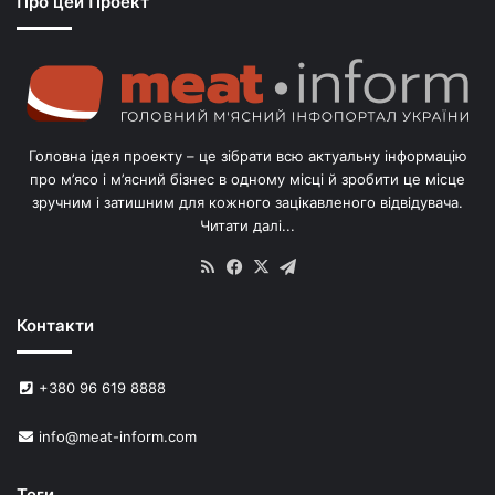
Про цей Проект
п
о
г
о
л
і
в
Головна ідея проекту – це зібрати всю актуальну інформацію
’
про м’ясо і м’ясний бізнес в одному місці й зробити це місце
я
зручним і затишним для кожного зацікавленого відвідувача.
м
Читати далі...
с
в
RSS
Facebook
X
Telegram
и
н
Контакти
е
й
в
+380 96 619 8888
У
к
info@meat-inform.com
р
а
ї
Теги