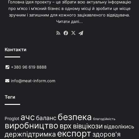
Головна ідея проекту – це зібрати всю актуальну інформацію
’
про м’ясо і м’ясний бізнес в одному місці й зробити це місце
я
зручним і затишним для кожного зацікавленого відвідувача.
м
Читати далі...
с
в
RSS
Facebook
X
Telegram
и
н
Контакти
е
й
в
+380 96 619 8888
У
к
info@meat-inform.com
р
а
ї
Теги
н
і
безпека
ачс
баланс
Proglot
благодійність
виробництво
врх
вівцікози
відволікись
експорт
держпідтримка
здоров'я