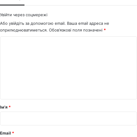
Увійти через соцмережі
Або увійдіть за допомогою email. Ваша email адреса не
оприлюднюватиметься.
Обов’язкові поля позначені
*
К
о
м
е
н
т
а
р
Ім’я
*
*
Email
*