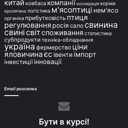
китай
компанії
ковбаса
корми
кооперація
м'ясоптиці
нем'ясо
логістика
кролятина
птиця
прибутковість
органіка
свинина
регулювання
росія
сало
свині
світ
споживання
статистика
субпродукти
техніка-обладнання
україна
ціни
фермерство
єс
яловичина
імпорт
івенти
інновації
інвестиції
Email розсилка
Бути в курсі!