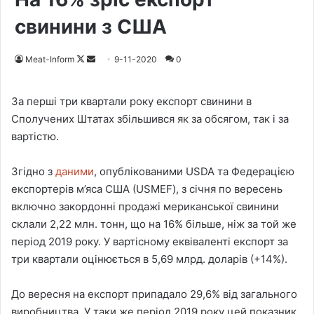
свинини з США
Meat-Inform
F
S
9-11-2020
0
o
e
l
n
За перші три квартали року експорт свинини в
l
d
Сполучених Штатах збільшився як за обсягом, так і за
o
a
вартістю.
w
n
o
e
Згідно з
даними
, опублікованими USDA та Федерацією
n
m
експортерів м’яса США (USMEF), з січня по вересень
X
a
включно закордонні продажі мериканської свинини
i
склали 2,22 млн. тонн, що на 16% більше, ніж за той же
l
період 2019 року. У вартісному еквіваленті експорт за
три квартали оцінюється в 5,69 млрд. доларів (+14%).
До вересня на експорт припадало 29,6% від загального
виробництва. У таки же період 2019 року цей показник