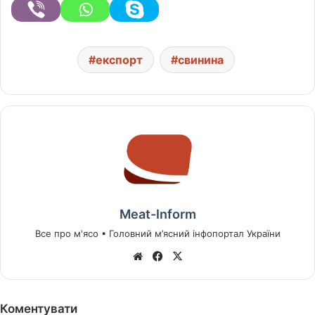
експорт
свинина
Meat-Inform
Все про м'ясо • Головний м’ясний інфопортал України
We
Fa
X
bsi
ce
te
bo
ok
Коментувати