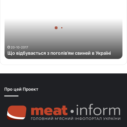
о
в
і
д
б
у
в
а
20-10-2017
Що відбувається з поголів’ям свиней в Україні
є
т
ь
с
я
з
Про цей Проект
п
о
г
о
л
і
в