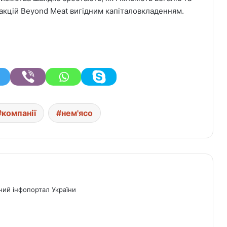
 акцій Beyond Meat вигідним капіталовкладенням.
компанії
нем'ясо
ний інфопортал України