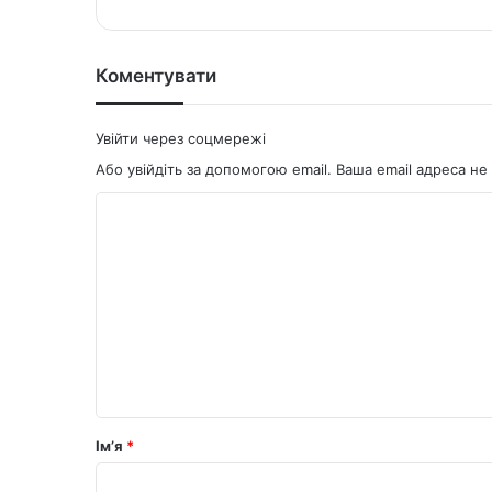
te
bo
ok
Коментувати
Увійти через соцмережі
Або увійдіть за допомогою email. Ваша email адреса 
К
о
м
е
н
т
а
р
Ім’я
*
*