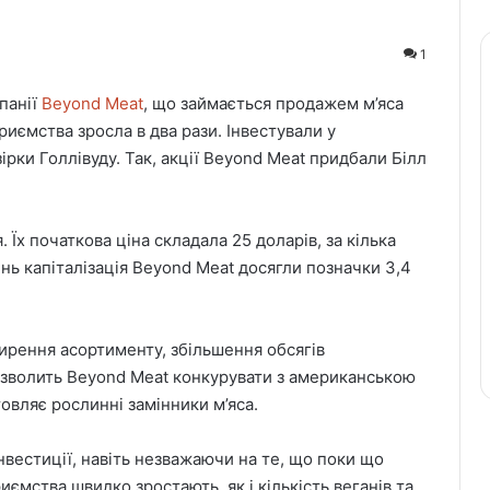
1
панії
Beyond Meat
, що займається продажем м’яса
риємства зросла в два рази. Інвестували у
рки Голлівуду. Так, акції Beyond Meat придбали Білл
 Їх початкова ціна складала 25 доларів, за кілька
нь капіталізація Beyond Meat досягли позначки 3,4
ирення асортименту, збільшення обсягів
дозволить Beyond Meat конкурувати з американською
овляє рослинні замінники м’яса.
вестиції, навіть незважаючи на те, що поки що
ємства швидко зростають, як і кількість веганів та