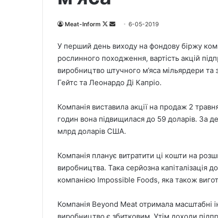
Meat-Inform
F
S
6-05-2019
o
e
У перший день виходу на фондову біржу ком
l
n
рослинного походження, вартість акцій підп
l
d
виробництво штучного м’яса мільярдери та зі
o
a
Гейтс та Леонардо Ді Капріо.
w
n
o
e
Компанія виставила акції на продаж 2 травня.
n
m
X
a
годин вона підвищилася до 59 доларів. За де
i
млрд доларів США.
l
Компанія планує витратити ці кошти на розш
виробництва. Така серйозна капіталізація 
компанією Impossible Foods, яка також вигот
Компанія Beyond Meat отримала масштабні ін
виробництво є збитковим. Утім доходи підпри