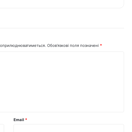
не оприлюднюватиметься.
Обов’язкові поля позначені
*
Email
*