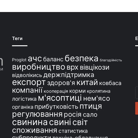
Теги
E
безпека
ачс
баланс
Proglot
благодійність
виробництво
врх
вівцікози
держпідтримка
відволікись
експорт
китай
здоров'я
ковбаса
компанії
В
корми
кролятина
кооперація
м'ясоптиці
с
нем'ясо
логістика
e
птиця
прибутковість
органіка
регулювання
росія
сало
свинина
свині
світ
споживання
статистика
субпродукти
техніка-обладнання