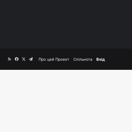
RSS
Facebook
X
Telegram
Про цей Проект
Спільнота
Вхід