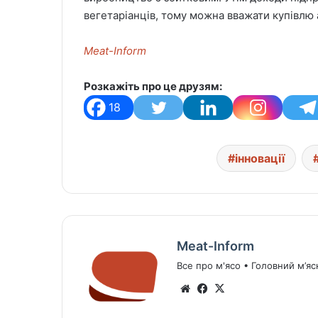
вегетаріанців, тому можна вважати купівлю
Meat-Inform
Розкажіть про це друзям:
18
інновації
Meat-Inform
Все про м'ясо • Головний м’яс
We
Fa
X
bsi
ce