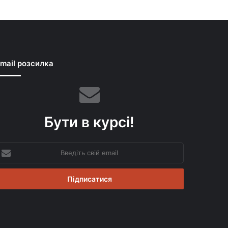
mail розсилка
Бути в курсі!
ведіть
вій
mail