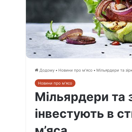
Додому
•
Новини про м'ясо
•
Мільярдери та зір
Новини про м'ясо
Мільярдери та 
інвестують в с
м’яса