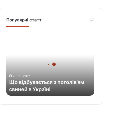
Популярні статті
Щ
о
в
і
д
б
у
20-10-2017
в
Що відбувається з поголів’ям
а
свиней в Україні
є
т
ь
с
я
з
п