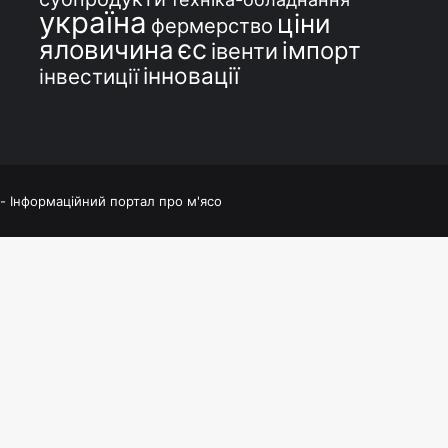
україна
ціни
фермерство
єс
яловичина
імпорт
івенти
інновації
інвестиції
 - Інформаційний портал про м'ясо