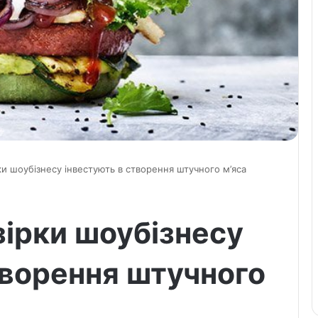
ки шоубізнесу інвестують в створення штучного м’яса
зірки шоубізнесу
творення штучного