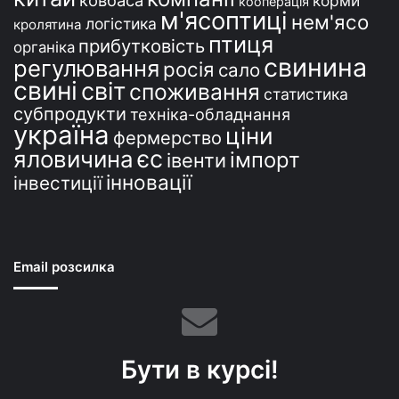
ковбаса
корми
кооперація
м'ясоптиці
нем'ясо
логістика
кролятина
птиця
прибутковість
органіка
свинина
регулювання
росія
сало
свині
світ
споживання
статистика
субпродукти
техніка-обладнання
україна
ціни
фермерство
єс
яловичина
імпорт
івенти
інновації
інвестиції
Email розсилка
Бути в курсі!