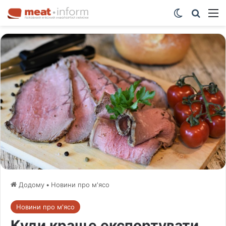
Switch ski
Шукат
М
Додому
•
Новини про м'ясо
Новини про м'ясо
Куди краще експортувати