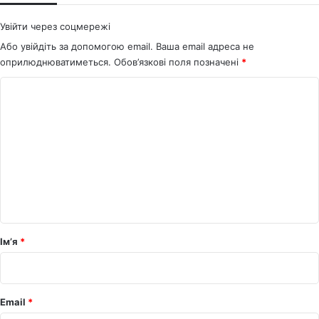
Увійти через соцмережі
Або увійдіть за допомогою email. Ваша email адреса не
оприлюднюватиметься.
Обов’язкові поля позначені
*
К
о
м
е
н
т
а
р
Ім’я
*
*
Email
*