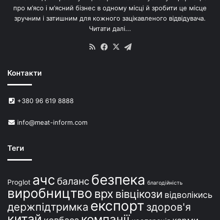
’
про м’ясо і м’ясний бізнес в одному місці й зробити це місце
я
зручним і затишним для кожного зацікавленого відвідувача.
м
Читати далі...
с
в
RSS
Facebook
X
Telegram
и
н
Контакти
е
й
в
+380 96 619 8888
У
к
info@meat-inform.com
р
а
ї
Теги
н
і
безпека
ачс
баланс
Proglot
благодійність
виробництво
врх
вівцікози
відволікись
експорт
держпідтримка
здоров'я
китай
компанії