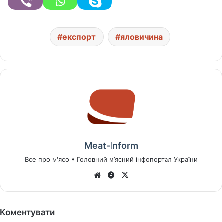
експорт
яловичина
Meat-Inform
Все про м'ясо • Головний м’ясний інфопортал України
We
Fa
X
bsi
ce
te
bo
ok
Коментувати