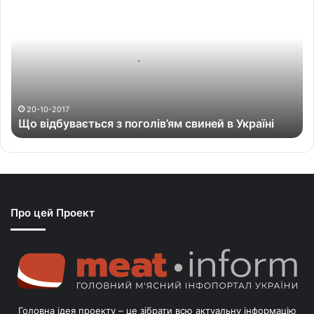
о
в
і
д
б
у
в
а
20-10-2017
Що відбувається з поголів’ям свиней в Україні
є
т
ь
с
я
з
Про цей Проект
п
о
г
о
л
і
в
Головна ідея проекту – це зібрати всю актуальну інформацію