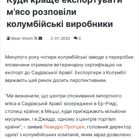
м’ясо розповіли
колумбійські виробники
Meat-Inform
F
S
2-01-2020
0
o
e
l
n
Минулого року чотири колумбійські заводи з переробки
l
d
яловичини отримали ветеринарну сертифікацію на
o
a
експорт до Саудівської Аравії. Експортери з Колумбії
w
n
вважають цей ринок досить перспективним.
o
e
n
m
“Ми визначили, що центри споживання імпортного
X
a
м’яса в Саудівській Аравії зосереджені в Ер-Ріяді,
i
столиці країни; в Мецці, куди приїжджають мільйони
l
мусульман, і в Джидді, одному з центрів торгівлі
країни”, – заявив
Леандро Протцен
, головний директор
однієї з колумбійських компаній, яким зараз дозволено