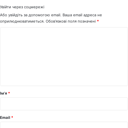
Увійти через соцмережі
Або увійдіть за допомогою email. Ваша email адреса не
оприлюднюватиметься.
Обов’язкові поля позначені
*
К
о
м
е
н
т
а
р
Ім’я
*
*
Email
*