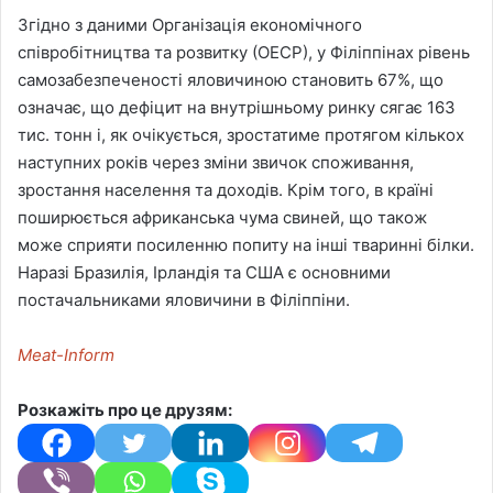
Згідно з даними Організація економічного
співробітництва та розвитку (ОЕСР), у Філіппінах рівень
самозабезпеченості яловичиною становить 67%, що
означає, що дефіцит на внутрішньому ринку сягає 163
тис. тонн і, як очікується, зростатиме протягом кількох
наступних років через зміни звичок споживання,
зростання населення та доходів. Крім того, в країні
поширюється африканська чума свиней, що також
може сприяти посиленню попиту на інші тваринні білки.
Наразі Бразилія, Ірландія та США є основними
постачальниками яловичини в Філіппіни.
Meat-Inform
Розкажіть про це друзям: