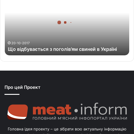
в
і
д
б
у
в
а
20-10-2017
Що відбувається з поголів’ям свиней в Україні
є
т
ь
с
я
з
Про цей Проект
п
о
г
о
л
і
в
Головна ідея проекту – це зібрати всю актуальну інформацію
’