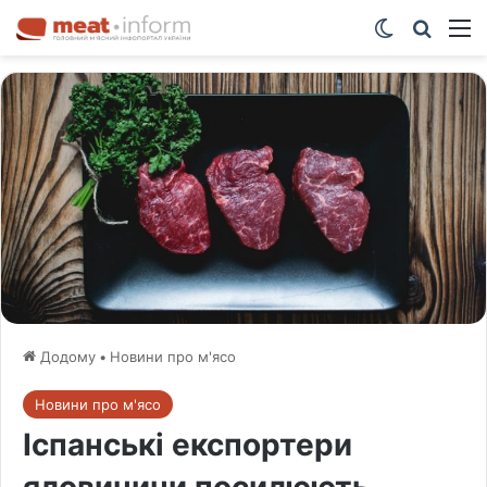
Switch ski
Шукат
М
Додому
•
Новини про м'ясо
Новини про м'ясо
Іспанські експортери