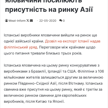
яловичини посилюють
присутність на ринку Азії
Meat-Inform
F
S
22-05-2020
0
o
e
l
n
Іспанські виробники яловичини вийшли на ринок ще
l
d
однієї азійської країни.
Дозвіл на експорт Іспанії надав
o
a
філіппінський уряд
. Переговори між країнами щодо
w
n
цього питання тривали близько трьох років.
o
e
n
m
Іспанська яловичина на цьому ринку конкуруватиме з
X
a
виробниками з Бразилії, Ірландії та США. Філіппіни з 106
i
мільйонами жителів залишаються другим за величиною
l
ринком Південно-Східної Азії, після В’єтнаму. Іспанська
свинина вже присутня на цьому ринку, який є третім за
величиною ринком свинини для європейських
виробників, після Китаю та Японії.