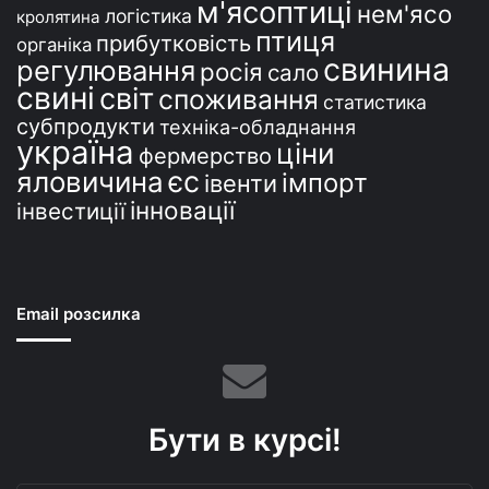
м'ясоптиці
нем'ясо
логістика
кролятина
птиця
прибутковість
органіка
свинина
регулювання
росія
сало
свині
світ
споживання
статистика
субпродукти
техніка-обладнання
україна
ціни
фермерство
єс
яловичина
імпорт
івенти
інновації
інвестиції
Email розсилка
Бути в курсі!