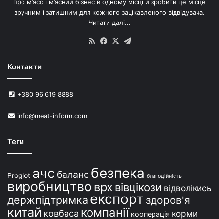
про м’ясо і м’ясний бізнес в одному місці й зробити це місце
я
зручним і затишним для кожного зацікавленого відвідувача.
м
Читати далі...
с
в
RSS
Facebook
X
Telegram
и
н
Контакти
е
й
в
+380 96 619 8888
У
к
info@meat-inform.com
р
а
ї
Теги
н
і
безпека
ачс
баланс
Proglot
благодійність
виробництво
врх
вівцікози
відволікись
експорт
держпідтримка
здоров'я
китай
компанії
ковбаса
корми
кооперація