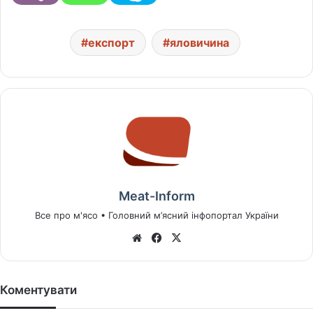
експорт
яловичина
Meat-Inform
Все про м'ясо • Головний м’ясний інфопортал України
We
Fa
X
bsi
ce
te
bo
ok
Коментувати