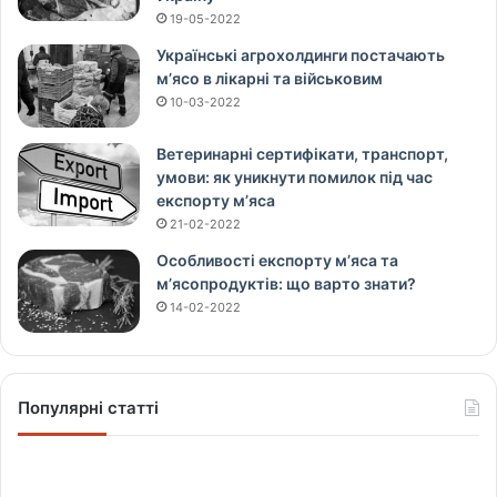
19-05-2022
Українські агрохолдинги постачають
м’ясо в лікарні та військовим
10-03-2022
Ветеринарні сертифікати, транспорт,
умови: як уникнути помилок під час
експорту м’яса
21-02-2022
Особливості експорту м’яса та
м’ясопродуктів: що варто знати?
14-02-2022
Популярні статті
Щ
о