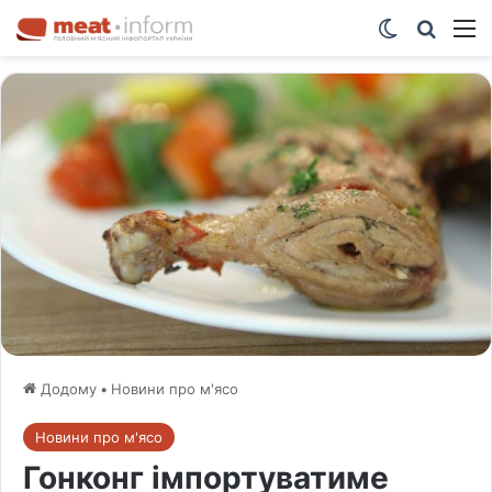
Switch ski
Шукат
М
Додому
•
Новини про м'ясо
Новини про м'ясо
Гонконг імпортуватиме