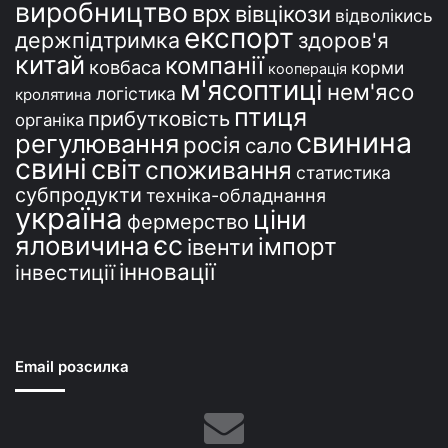
виробництво
врх
вівцікози
відволікись
експорт
держпідтримка
здоров'я
китай
компанії
ковбаса
корми
кооперація
м'ясоптиці
нем'ясо
логістика
кролятина
птиця
прибутковість
органіка
свинина
регулювання
росія
сало
свині
світ
споживання
статистика
субпродукти
техніка-обладнання
україна
ціни
фермерство
єс
яловичина
імпорт
івенти
інновації
інвестиції
Email розсилка