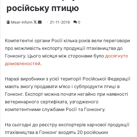
російську птицю
Meat-Inform
F
S
21-11-2019
0
o
e
l
n
Компетентні органи Росії кілька років вели переговори
l
d
про можливість експорту продукції птахівництва до
o
a
Гонконгу. Цього місяця між сторонами було
досягнуто
w
n
домовленостей
.
o
e
n
m
Наразі виробники з усієї території Російської Федерації
X
a
мають змогу продавати м’ясо і субпродукти птиці в
i
Гонконг. Експорт можна почати негайно при наявності
l
ветеринарного сертифіката, узгодженого
компетентними службами Росії та Гонконгу.
На сьогодні до реєстру експортерів харчової продукції
птахівництва в Гонконг входять 20 російських