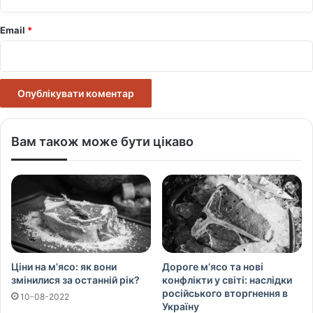
Email
*
Вам також може бути цікаво
Ціни на м’ясо: як вони
Дороге м’ясо та нові
змінилися за останній рік?
конфлікти у світі: наслідки
російського вторгнення в
10-08-2022
Україну