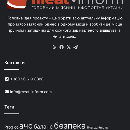
л
і
в
Головна ідея проекту – це зібрати всю актуальну інформацію
’
про м’ясо і м’ясний бізнес в одному місці й зробити це місце
я
зручним і затишним для кожного зацікавленого відвідувача.
м
Читати далі...
с
в
RSS
Facebook
X
Telegram
и
н
Контакти
е
й
в
+380 96 619 8888
У
к
info@meat-inform.com
р
а
ї
Теги
н
і
безпека
ачс
баланс
Proglot
благодійність