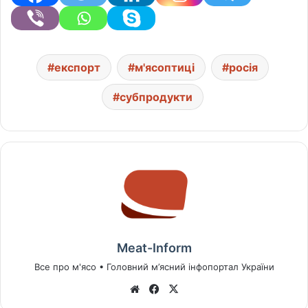
експорт
м'ясоптиці
росія
субпродукти
Meat-Inform
Все про м'ясо • Головний м’ясний інфопортал України
We
Fa
X
bsi
ce