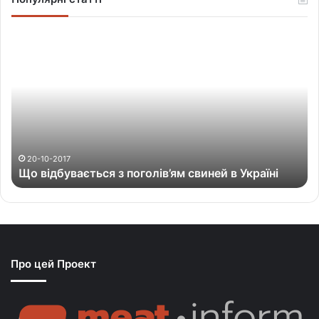
Щ
о
в
і
д
б
у
в
а
20-10-2017
Що відбувається з поголів’ям свиней в Україні
є
т
ь
с
я
з
Про цей Проект
п
о
г
о