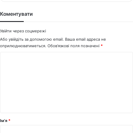
te
bo
ok
Коментувати
Увійти через соцмережі
Або увійдіть за допомогою email. Ваша email адреса не
оприлюднюватиметься.
Обов’язкові поля позначені
*
К
о
м
е
н
т
а
р
Ім’я
*
*