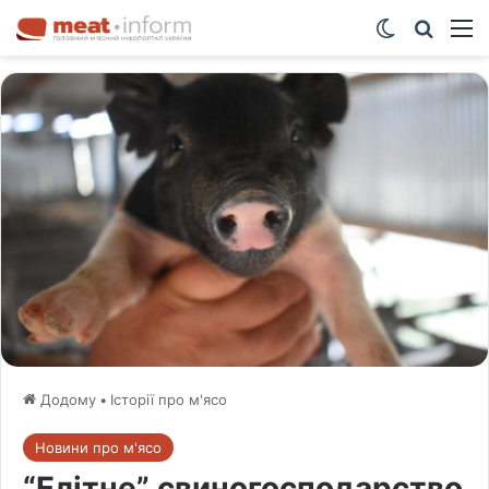
Switch ski
Шукат
М
Додому
•
Історії про м'ясо
Новини про м'ясо
“Елітне” свиногосподарство