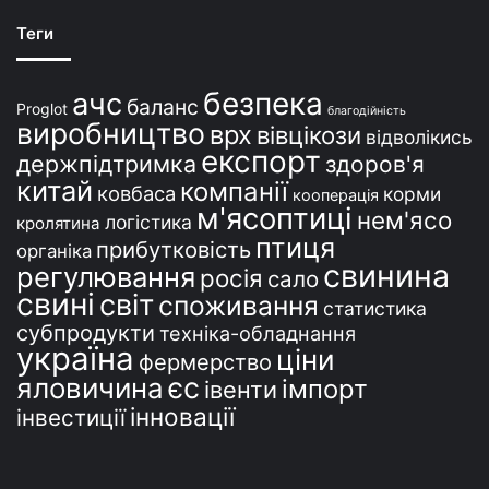
Теги
безпека
ачс
баланс
Proglot
благодійність
виробництво
врх
вівцікози
відволікись
експорт
держпідтримка
здоров'я
китай
компанії
ковбаса
корми
кооперація
м'ясоптиці
нем'ясо
логістика
кролятина
птиця
прибутковість
органіка
свинина
регулювання
росія
сало
свині
світ
споживання
статистика
субпродукти
техніка-обладнання
україна
ціни
фермерство
єс
яловичина
імпорт
івенти
інновації
інвестиції