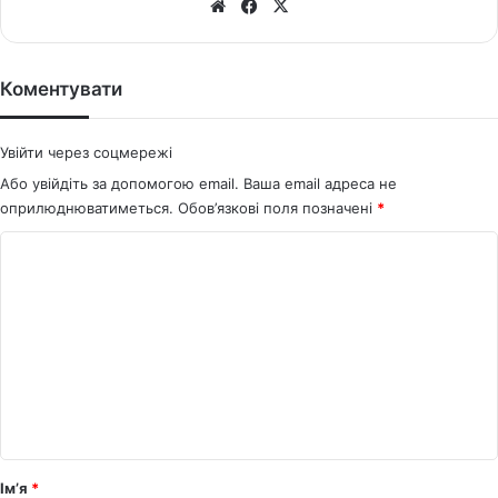
We
Fa
X
bsi
ce
te
bo
ok
Коментувати
Увійти через соцмережі
Або увійдіть за допомогою email. Ваша email адреса не
оприлюднюватиметься.
Обов’язкові поля позначені
*
К
о
м
е
н
т
а
р
Ім’я
*