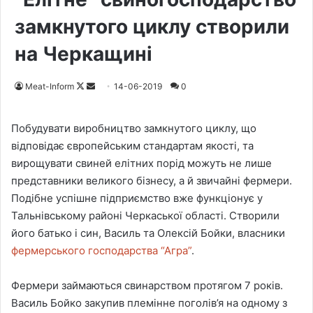
замкнутого циклу створили
на Черкащині
Meat-Inform
F
S
14-06-2019
0
o
e
l
n
Побудувати виробництво замкнутого циклу, що
l
d
відповідає європейським стандартам якості, та
o
a
вирощувати свиней елітних порід можуть не лише
w
n
представники великого бізнесу, а й звичайні фермери.
o
e
Подібне успішне підприємство вже функціонує у
n
m
Тальнівському районі Черкаської області. Створили
X
a
його батько і син, Василь та Олексій Бойки, власники
i
фермерського господарства “Агра”
.
l
Фермери займаються свинарством протягом 7 років.
Василь Бойко закупив племінне поголів’я на одному з